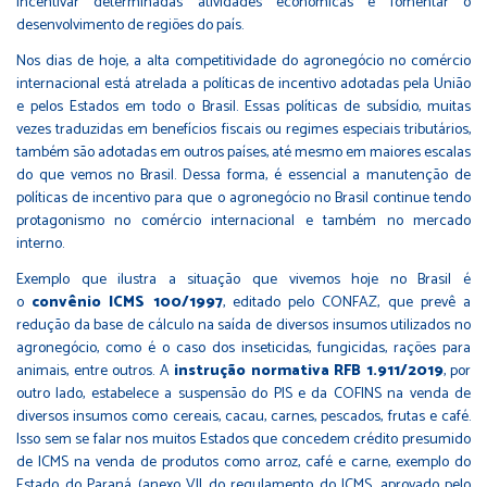
incentivar determinadas atividades econômicas e fomentar o
desenvolvimento de regiões do país.
Nos dias de hoje, a alta competitividade do agronegócio no comércio
internacional está atrelada a políticas de incentivo adotadas pela União
e pelos Estados em todo o Brasil. Essas políticas de subsídio, muitas
vezes traduzidas em benefícios fiscais ou regimes especiais tributários,
também são adotadas em outros países, até mesmo em maiores escalas
do que vemos no Brasil. Dessa forma, é essencial a manutenção de
políticas de incentivo para que o agronegócio no Brasil continue tendo
protagonismo no comércio internacional e também no mercado
interno.
Exemplo que ilustra a situação que vivemos hoje no Brasil é
o
convênio ICMS 100/1997
, editado pelo CONFAZ, que prevê a
redução da base de cálculo na saída de diversos insumos utilizados no
agronegócio, como é o caso dos inseticidas, fungicidas, rações para
animais, entre outros. A
instrução normativa RFB 1.911/2019
, por
outro lado, estabelece a suspensão do PIS e da COFINS na venda de
diversos insumos como cereais, cacau, carnes, pescados, frutas e café.
Isso sem se falar nos muitos Estados que concedem crédito presumido
de ICMS na venda de produtos como arroz, café e carne, exemplo do
Estado do Paraná (anexo VII do regulamento do ICMS, aprovado pelo