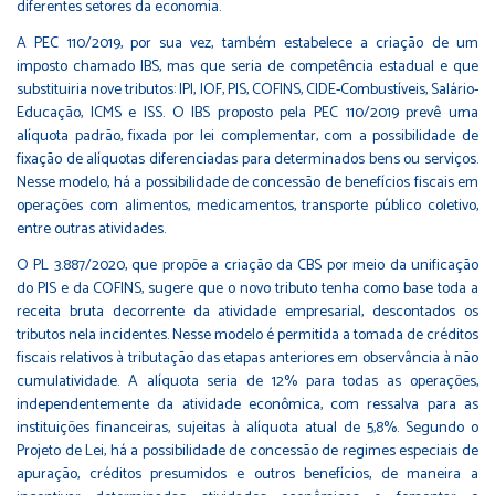
diferentes setores da economia.
A PEC 110/2019, por sua vez, também estabelece a criação de um
imposto chamado IBS, mas que seria de competência estadual e que
substituiria nove tributos: IPI, IOF, PIS, COFINS, CIDE-Combustíveis, Salário-
Educação, ICMS e ISS. O IBS proposto pela PEC 110/2019 prevê uma
alíquota padrão, fixada por lei complementar, com a possibilidade de
fixação de alíquotas diferenciadas para determinados bens ou serviços.
Nesse modelo, há a possibilidade de concessão de benefícios fiscais em
operações com alimentos, medicamentos, transporte público coletivo,
entre outras atividades.
O PL 3.887/2020, que propõe a criação da CBS por meio da unificação
do PIS e da COFINS, sugere que o novo tributo tenha como base toda a
receita bruta decorrente da atividade empresarial, descontados os
tributos nela incidentes. Nesse modelo é permitida a tomada de créditos
fiscais relativos à tributação das etapas anteriores em observância à não
cumulatividade. A alíquota seria de 12% para todas as operações,
independentemente da atividade econômica, com ressalva para as
instituições financeiras, sujeitas à alíquota atual de 5,8%. Segundo o
Projeto de Lei, há a possibilidade de concessão de regimes especiais de
apuração, créditos presumidos e outros benefícios, de maneira a