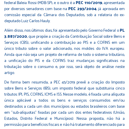
federal Baleia Rossi (MDB-SP), e o outro é a
PEC 110/2019
, apresentada
por diversos senadores com base na
PEC 293/2004
, já aprovada em
comissão especial da Câmara dos Deputados, sob a relatoria do ex-
deputado Luiz Carlos Hauly.
Além disso, nos últimos dias, foi apresentado pelo Governo Federal o
PL
3.887/2020
, que propõe a criação da Contribuição Social sobre Bens e
Serviços (CBS), unificando a contribuição ao PIS e a COFINS em um
único tributo sobre o valor adicionado, nos moldes do IVA europeu.
Ainda que não seja um projeto de reforma de todo o sistema tributário,
a unificação do PIS e da COFINS traz mudanças significativas na
tributação sobre o consumo e, por isso, será objeto de análise neste
artigo.
De forma bem resumida, a PEC 45/2019 prevê a criação do Imposto
sobre Bens e Serviços (IBS), um imposto federal que substituiria cinco
tributos: IPI, PIS, COFINS, ICMS e ISS. Nesse modelo, é fixada uma alíquota
única aplicável a todos os bens e serviços consumidos em/ou
destinados a cada um dos municípios ou estados brasileiros com base
em "sub-alíquotas" fixadas por cada um dos entes federativos (União,
Estados, Distrito Federal e Municípios). Nessa proposta, não há a
permissão para benefícios fiscais e não há tratamento diferenciado para