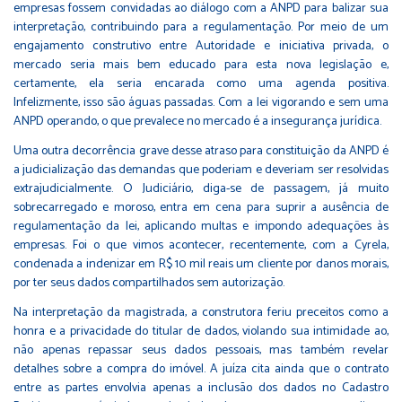
empresas fossem convidadas ao diálogo com a ANPD para balizar sua
interpretação, contribuindo para a regulamentação. Por meio de um
engajamento construtivo entre Autoridade e iniciativa privada, o
mercado seria mais bem educado para esta nova legislação e,
certamente, ela seria encarada como uma agenda positiva.
Infelizmente, isso são águas passadas. Com a lei vigorando e sem uma
ANPD operando, o que prevalece no mercado é a insegurança jurídica.
Uma outra decorrência grave desse atraso para constituição da ANPD é
a judicialização das demandas que poderiam e deveriam ser resolvidas
extrajudicialmente. O Judiciário, diga-se de passagem, já muito
sobrecarregado e moroso, entra em cena para suprir a ausência de
regulamentação da lei, aplicando multas e impondo adequações às
empresas. Foi o que vimos acontecer, recentemente, com a Cyrela,
condenada a indenizar em R$ 10 mil reais um cliente por danos morais,
por ter seus dados compartilhados sem autorização.
Na interpretação da magistrada, a construtora feriu preceitos como a
honra e a privacidade do titular de dados, violando sua intimidade ao,
não apenas repassar seus dados pessoais, mas também revelar
detalhes sobre a compra do imóvel. A juíza cita ainda que o contrato
entre as partes envolvia apenas a inclusão dos dados no Cadastro