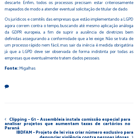
descarte. Enfim, todos os processos precisam estar criteriosamente
mapeados de modo a atender eventual solicitação de titular de dado.
Os jurídicos e comitês das empresas que estão implementando a LGPD
agora correm contra o tempo, buscando até mesmo aplicação análoga
da GDPR europeia, a fim de suprir a ausência de diretrizes bem
definidas assegurando a conformidade que a lei exige. Não se trata de
um processo rápido nem fácil, mas sair da inércia é medida obrigatória
já que a LGPD deve ser observada de forma indistinta por todas as
empresas que eventualmente tratem dados pessoais.
Fonte:
Migalhas
Clipping – G1 – Assembleia instala comissão especial para
analisar projetos que aumentam taxas de cartórios no
Paraná
IBDFAM – Projeto de lei visa criar número exclusivo para
denunciar violência contra pessoas idosas