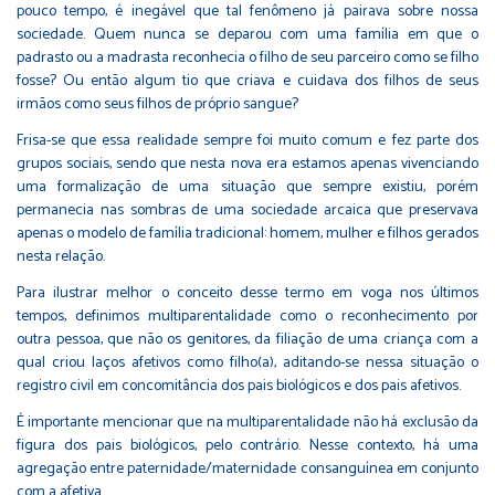
pouco tempo, é inegável que tal fenômeno já pairava sobre nossa
sociedade. Quem nunca se deparou com uma família em que o
padrasto ou a madrasta reconhecia o filho de seu parceiro como se filho
fosse? Ou então algum tio que criava e cuidava dos filhos de seus
irmãos como seus filhos de próprio sangue?
Frisa-se que essa realidade sempre foi muito comum e fez parte dos
grupos sociais, sendo que nesta nova era estamos apenas vivenciando
uma formalização de uma situação que sempre existiu, porém
permanecia nas sombras de uma sociedade arcaica que preservava
apenas o modelo de família tradicional: homem, mulher e filhos gerados
nesta relação.
Para ilustrar melhor o conceito desse termo em voga nos últimos
tempos, definimos multiparentalidade como o reconhecimento por
outra pessoa, que não os genitores, da filiação de uma criança com a
qual criou laços afetivos como filho(a), aditando-se nessa situação o
registro civil em concomitância dos pais biológicos e dos pais afetivos.
É importante mencionar que na multiparentalidade não há exclusão da
figura dos pais biológicos, pelo contrário. Nesse contexto, há uma
agregação entre paternidade/maternidade consanguínea em conjunto
com a afetiva.