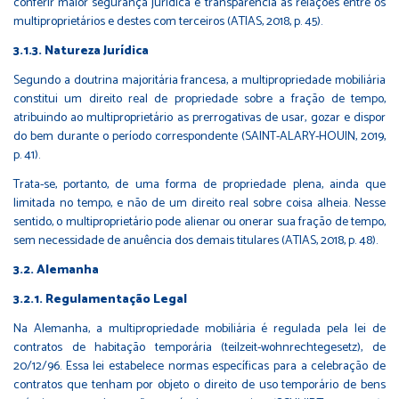
conferir maior segurança jurídica e transparência às relações entre os
multiproprietários e destes com terceiros (ATIAS, 2018, p. 45).
3.1.3. Natureza Jurídica
Segundo a doutrina majoritária francesa, a multipropriedade mobiliária
constitui um direito real de propriedade sobre a fração de tempo,
atribuindo ao multiproprietário as prerrogativas de usar, gozar e dispor
do bem durante o período correspondente (SAINT-ALARY-HOUIN, 2019,
p. 41).
Trata-se, portanto, de uma forma de propriedade plena, ainda que
limitada no tempo, e não de um direito real sobre coisa alheia. Nesse
sentido, o multiproprietário pode alienar ou onerar sua fração de tempo,
sem necessidade de anuência dos demais titulares (ATIAS, 2018, p. 48).
3.2. Alemanha
3.2.1. Regulamentação Legal
Na Alemanha, a multipropriedade mobiliária é regulada pela lei de
contratos de habitação temporária (teilzeit-wohnrechtegesetz), de
20/12/96. Essa lei estabelece normas específicas para a celebração de
contratos que tenham por objeto o direito de uso temporário de bens