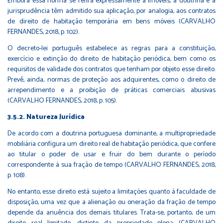
Embora essa norma se refira expressamente a imóveis, a doutrina e a
jurisprudência têm admitido sua aplicação, por analogia, aos contratos
de direito de habitação temporária em bens móveis (CARVALHO
FERNANDES, 2018, p. 102).
O decreto-lei português estabelece as regras para a constituição,
exercício e extinção do direito de habitação periódica, bem como os
requisitos de validade dos contratos que tenham por objeto esse direito.
Prevê, ainda, normas de proteção aos adquirentes, como o direito de
arrependimento e a proibição de práticas comerciais abusivas
(CARVALHO FERNANDES, 2018, p. 105).
3.5.2. Natureza Jurídica
De acordo com a doutrina portuguesa dominante, a multipropriedade
mobiliária configura um direito real de habitação periódica, que confere
ao titular o poder de usar e fruir do bem durante o período
correspondente à sua fração de tempo (CARVALHO FERNANDES, 2018,
p. 108).
No entanto, esse direito está sujeito a limitações quanto à faculdade de
disposição, uma vez que a alienação ou oneração da fração de tempo
depende da anuência dos demais titulares. Trata-se, portanto, de um