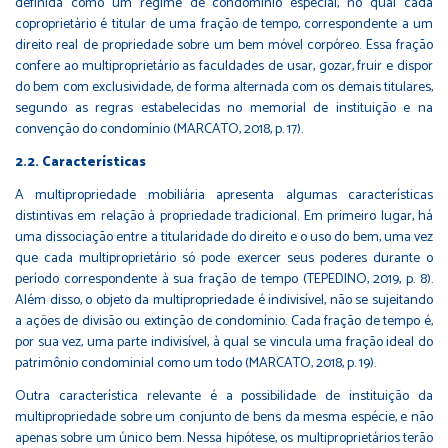
definida como um regime de condomínio especial, no qual cada
coproprietário é titular de uma fração de tempo, correspondente a um
direito real de propriedade sobre um bem móvel corpóreo. Essa fração
confere ao multiproprietário as faculdades de usar, gozar, fruir e dispor
do bem com exclusividade, de forma alternada com os demais titulares,
segundo as regras estabelecidas no memorial de instituição e na
convenção do condomínio (MARCATO, 2018, p. 17).
2.2. Características
A multipropriedade mobiliária apresenta algumas características
distintivas em relação à propriedade tradicional. Em primeiro lugar, há
uma dissociação entre a titularidade do direito e o uso do bem, uma vez
que cada multiproprietário só pode exercer seus poderes durante o
período correspondente à sua fração de tempo (TEPEDINO, 2019, p. 8).
Além disso, o objeto da multipropriedade é indivisível, não se sujeitando
a ações de divisão ou extinção de condomínio. Cada fração de tempo é,
por sua vez, uma parte indivisível, à qual se vincula uma fração ideal do
patrimônio condominial como um todo (MARCATO, 2018, p. 19).
Outra característica relevante é a possibilidade de instituição da
multipropriedade sobre um conjunto de bens da mesma espécie, e não
apenas sobre um único bem. Nessa hipótese, os multiproprietários terão