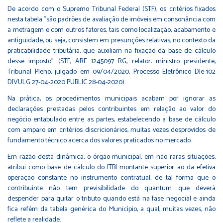
De acordo com o Supremo Tribunal Federal (STF), os critérios fixados
nesta tabela "são padrões de avaliação de imóveis em consonância com
a metragem e com outros fatores, tais como localização, acabamento e
antiguidade, ou seja, consistem em presunções relativas, no contexto da
praticabilidade tributária, que auxiliam na fixação da base de cálculo
desse imposto" (STF, ARE 1245097 RG, relator: ministro presidente,
Tribunal Pleno, julgado em 09/04/2020, Processo Eletrônico DJe-102
DIVULG 27-04-2020 PUBLIC 28-04-2020).
Na prática, os procedimentos municipais acabam por ignorar as
declarações prestadas pelos contribuintes em relação ao valor do
negócio entabulado entre as partes, estabelecendo a base de cálculo
com amparo em critérios discricionários, muitas vezes desprovidos de
fundamento técnico acerca dos valores praticados no mercado.
Em razão desta dinâmica, o órgão municipal, em não raras situações,
atribui como base de cálculo do ITBI montante superior ao da efetiva
operação constante no instrumento contratual, de tal forma que o
contribuinte não tem previsibilidade do quantum que deverá
despender para quitar o tributo quando está na fase negocial e ainda
fica refém da tabela genérica do Município, a qual, muitas vezes, não
reflete a realidade.