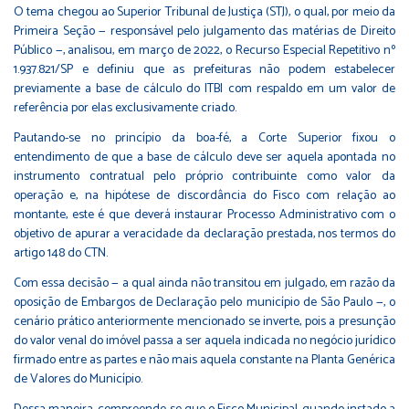
O tema chegou ao Superior Tribunal de Justiça (STJ), o qual, por meio da
Primeira Seção — responsável pelo julgamento das matérias de Direito
Público —, analisou, em março de 2022, o Recurso Especial Repetitivo nº
1.937.821/SP e definiu que as prefeituras não podem estabelecer
previamente a base de cálculo do ITBI com respaldo em um valor de
referência por elas exclusivamente criado.
Pautando-se no princípio da boa-fé, a Corte Superior fixou o
entendimento de que a base de cálculo deve ser aquela apontada no
instrumento contratual pelo próprio contribuinte como valor da
operação e, na hipótese de discordância do Fisco com relação ao
montante, este é que deverá instaurar Processo Administrativo com o
objetivo de apurar a veracidade da declaração prestada, nos termos do
artigo 148 do CTN.
Com essa decisão — a qual ainda não transitou em julgado, em razão da
oposição de Embargos de Declaração pelo município de São Paulo —, o
cenário prático anteriormente mencionado se inverte, pois a presunção
do valor venal do imóvel passa a ser aquela indicada no negócio jurídico
firmado entre as partes e não mais aquela constante na Planta Genérica
de Valores do Município.