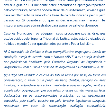
Dessa maneira, compreende-se que o Fisco Municipal, quando instado a
enviar a guia de ITBI incidente sobre determinada operação reportada
pelo contribuinte, somente poderá atuar de duas formas: 1) enviar a guia
para recolhimento se valendo da base de cálculo indicada pelo sujeito
passivo; ou, 2) considerando que as declarações não mereçam fé,
instaurar processo administrativo para apurar o real valor do imóvel.
Caso os Municípios não adequem seus procedimentos às diretrizes
estabelecidas pelo Superior Tribunal de Justiça, estes estarão eivados de
nulidade e poderão ser questionados perante o Poder Judiciário.
[1] O município de Curitiba, a título exemplificativo, exige que o Laudo de
Avaliação esteja de acordo com a Norma ABNT 14.653 e seja assinado
por profissional habilitado pelo Conselho Regional de Engenharia e
Arquitetura (Crea) ou pelo Conselho de Arquitetura e Urbanismo (CAU);
[2] Artigo 148. Quando o cálculo do tributo tenha por base, ou tome em
consideração, o valor ou o preço de bens, direitos, serviços ou atos
jurídicos, a autoridade lançadora, mediante processo regular, arbitrará
aquele valor ou preço, sempre que sejam omissos ou não mereçam fé as
declarações ou os esclarecimentos prestados, ou os documentos
expedidos pelo sujeito passivo ou pelo terceiro legalmente obrigado,
ressalvada, em caso de contestação, avaliação contraditória,