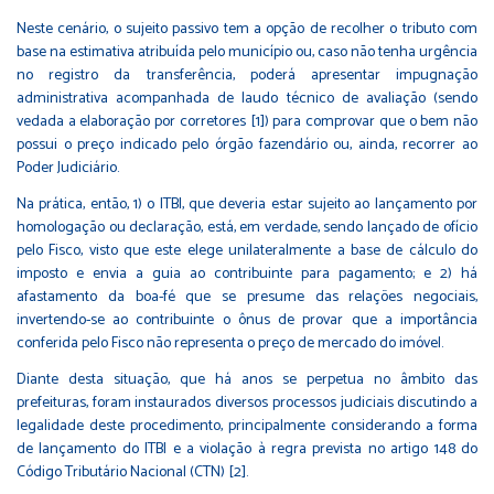
Neste cenário, o sujeito passivo tem a opção de recolher o tributo com
base na estimativa atribuída pelo município ou, caso não tenha urgência
no registro da transferência, poderá apresentar impugnação
administrativa acompanhada de laudo técnico de avaliação (sendo
vedada a elaboração por corretores [1]) para comprovar que o bem não
possui o preço indicado pelo órgão fazendário ou, ainda, recorrer ao
Poder Judiciário.
Na prática, então, 1) o ITBI, que deveria estar sujeito ao lançamento por
homologação ou declaração, está, em verdade, sendo lançado de ofício
pelo Fisco, visto que este elege unilateralmente a base de cálculo do
imposto e envia a guia ao contribuinte para pagamento; e 2) há
afastamento da boa-fé que se presume das relações negociais,
invertendo-se ao contribuinte o ônus de provar que a importância
conferida pelo Fisco não representa o preço de mercado do imóvel.
Diante desta situação, que há anos se perpetua no âmbito das
prefeituras, foram instaurados diversos processos judiciais discutindo a
legalidade deste procedimento, principalmente considerando a forma
de lançamento do ITBI e a violação à regra prevista no artigo 148 do
Código Tributário Nacional (CTN) [2].