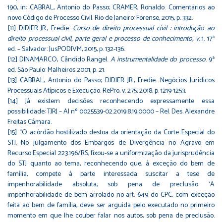
190, in: CABRAL, Antonio do Passo; CRAMER, Ronaldo. Comentários ao
novo Código de Processo Civil. Rio de Janeiro: Forense, 2015, p. 332.
[11]
DIDIER JR., Fredie.
Curso de direito processual civil : introdução ao
direito processual civil, parte geral e processo de conhecimento, v
. 1. 17ª
ed. – Salvador: JusPODIVM, 2015, p. 132-136.
[12]
DINAMARCO, Cândido Rangel.
A instrumentalidade do processo
. 9ª
ed. São Paulo: Malheiros 2001, p. 21.
[13]
CABRAL, Antonio do Passo; DIDIER JR., Fredie. Negócios Jurídicos
Processuais Atípicos e Execução. RePro, v. 275, 2018, p. 1219-1253.
[14]
Já existem decisões reconhecendo expressamente essa
possibilidade: TJRJ – AI nº 0025539-02.2019.8.19.0000 – Rel. Des. Alexandre
Freitas Câmara.
[15]
“O acórdão hostilizado destoa da orientação da Corte Especial do
STJ. No julgamento dos Embargos de Divergência no Agravo em
Recurso Especial 223.196/RS, fixou-se a uniformização da jurisprudência
do STJ quanto ao tema, reconhecendo que, à exceção do bem de
família, compete à parte interessada suscitar a tese de
impenhorabilidade absoluta, sob pena de preclusão: ‘A
impenhorabilidade de bem arrolado no art. 649 do CPC, com exceção
feita ao bem de família, deve ser arguida pelo executado no primeiro
momento em que lhe couber falar nos autos, sob pena de preclusão.