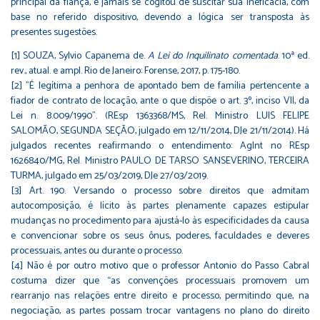
principal da fiança, e jamais se cogitou de suscitar sua ineficácia, com
base no referido dispositivo, devendo a lógica ser transposta às
presentes sugestões.
[1]
SOUZA, Sylvio Capanema de.
A Lei do Inquilinato comentada
. 10ª ed.
rev., atual. e ampl. Rio de Janeiro: Forense, 2017, p. 175-180.
[2]
"É legítima a penhora de apontado bem de família pertencente a
fiador de contrato de locação, ante o que dispõe o art. 3º, inciso VII, da
Lei n. 8.009/1990". (REsp 1363368/MS, Rel. Ministro LUIS FELIPE
SALOMÃO, SEGUNDA SEÇÃO, julgado em 12/11/2014, DJe 21/11/2014). Há
julgados recentes reafirmando o entendimento: AgInt no REsp
1626840/MG, Rel. Ministro PAULO DE TARSO SANSEVERINO, TERCEIRA
TURMA, julgado em 25/03/2019, DJe 27/03/2019.
[3]
Art. 190. Versando o processo sobre direitos que admitam
autocomposição, é lícito às partes plenamente capazes estipular
mudanças no procedimento para ajustá-lo às especificidades da causa
e convencionar sobre os seus ônus, poderes, faculdades e deveres
processuais, antes ou durante o processo.
[4]
Não é por outro motivo que o professor Antonio do Passo Cabral
costuma dizer que “as convenções processuais promovem um
rearranjo nas relações entre direito e processo, permitindo que, na
negociação, as partes possam trocar vantagens no plano do direito