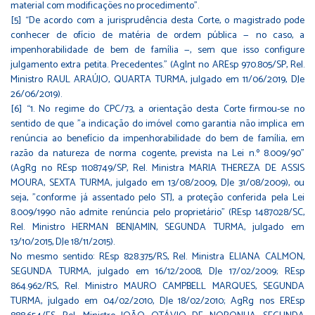
material com modificações no procedimento”.
[5]
“De acordo com a jurisprudência desta Corte, o magistrado pode
conhecer de ofício de matéria de ordem pública — no caso, a
impenhorabilidade de bem de família —, sem que isso configure
julgamento extra petita. Precedentes.” (AgInt no AREsp 970.805/SP, Rel.
Ministro RAUL ARAÚJO, QUARTA TURMA, julgado em 11/06/2019, DJe
26/06/2019).
[6]
“1. No regime do CPC/73, a orientação desta Corte firmou-se no
sentido de que "a indicação do imóvel como garantia não implica em
renúncia ao benefício da impenhorabilidade do bem de família, em
razão da natureza de norma cogente, prevista na Lei n.º 8.009/90"
(AgRg no REsp 1108749/SP, Rel. Ministra MARIA THEREZA DE ASSIS
MOURA, SEXTA TURMA, julgado em 13/08/2009, DJe 31/08/2009), ou
seja, "conforme já assentado pelo STJ, a proteção conferida pela Lei
8.009/1990 não admite renúncia pelo proprietário" (REsp 1487028/SC,
Rel. Ministro HERMAN BENJAMIN, SEGUNDA TURMA, julgado em
13/10/2015, DJe 18/11/2015).
No mesmo sentido: REsp 828.375/RS, Rel. Ministra ELIANA CALMON,
SEGUNDA TURMA, julgado em 16/12/2008, DJe 17/02/2009; REsp
864.962/RS, Rel. Ministro MAURO CAMPBELL MARQUES, SEGUNDA
TURMA, julgado em 04/02/2010, DJe 18/02/2010; AgRg nos EREsp