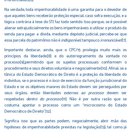
irrenunciáveis
[6]
.
Na verdade, toda impenhorabilidade é uma garantia para o devedor de
que aqueles bens receberão proteção especial, caso sofra execução, e a
lógica contrária à tese do STJ faz todo sentido. Isso porque, se é possível
alienar extrajudicialmente os bens impenhoráveis e utilizar o produto da
venda para pagar a dívida, mediante depósito judicial, percebe-se que
essa parcela do patrimônio não é
indisponível
, tampouco
irrenunciável
[7]
.
Importante destacar, ainda, que o CPC/15 privilegia muito mais os
princípios da liberdade
[8]
e do autorregramento da vontade no
processo
[9]
,permitindo que os sujeitos processuais conformem o
procedimento e seus direitos voluntária e negocialmente
[10]
. Afinal, se a
tônica do Estado Democrático de Direito é a proteção da liberdade do
indivíduo, se o processo é o
loco
de exercício da função jurisdicional do
Estado e se os objetivos maiores do Estado devem ser perseguidos por
seus órgãos, então liberdades
externas ao processo
devem ser
respeitadas
dentro do processo
[11]
. Não é por outra razão que se
costuma apontar o processo como um “microcosmo do Estado
Democrático de Direito”
[12]
.
Significa isso que as partes podem, negocialmente, abrir mão das
hipóteses de impenhorabilidade previstas na legislação
[13]
, tal como já