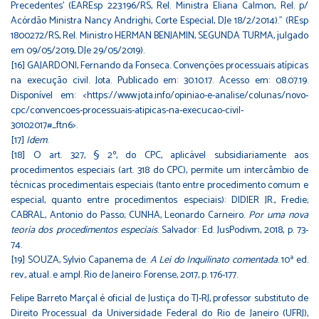
Precedentes’ (EAREsp 223.196/RS, Rel. Ministra Eliana Calmon, Rel. p/
Acórdão Ministra Nancy Andrighi, Corte Especial, DJe 18/2/2014).” (REsp
1800272/RS, Rel. Ministro HERMAN BENJAMIN, SEGUNDA TURMA, julgado
em 09/05/2019, DJe 29/05/2019).
[16]
GAJARDONI, Fernando da Fonseca. Convenções processuais atípicas
na execução civil. Jota. Publicado em: 30.10.17. Acesso em: 08.07.19.
Disponível em: <
https://www.jota.info/opiniao-e-analise/colunas/novo-
cpc/convencoes-processuais-atipicas-na-execucao-civil-
30102017#_ftn6
>.
[17]
Idem
.
[18]
O art. 327, § 2º, do CPC, aplicável subsidiariamente aos
procedimentos especiais (art. 318 do CPC), permite um intercâmbio de
técnicas procedimentais especiais (tanto entre procedimento comum e
especial, quanto entre procedimentos especiais): DIDIER JR., Fredie;
CABRAL, Antonio do Passo; CUNHA, Leonardo Carneiro.
Por uma nova
teoria dos procedimentos especiais
. Salvador: Ed. JusPodivm, 2018, p. 73-
74.
[19]
SOUZA, Sylvio Capanema de.
A Lei do Inquilinato comentada
. 10ª ed.
rev., atual. e ampl. Rio de Janeiro: Forense, 2017, p. 176-177.
Felipe Barreto Marçal
é oficial de Justiça do TJ-RJ, professor substituto de
Direito Processual da Universidade Federal do Rio de Janeiro (UFRJ),