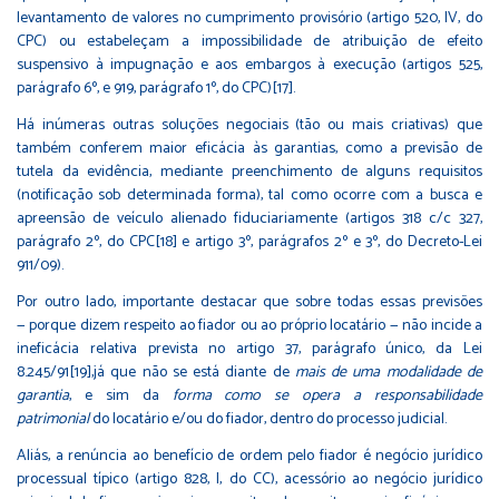
levantamento de valores no cumprimento provisório (artigo 520, IV, do
CPC) ou estabeleçam a impossibilidade de atribuição de efeito
suspensivo à impugnação e aos embargos à execução (artigos 525,
parágrafo 6º, e 919, parágrafo 1º, do CPC)
[17]
.
Há inúmeras outras soluções negociais (tão ou mais criativas) que
também conferem maior eficácia às garantias, como a previsão de
tutela da evidência, mediante preenchimento de alguns requisitos
(notificação sob determinada forma), tal como ocorre com a busca e
apreensão de veículo alienado fiduciariamente (artigos 318 c/c 327,
parágrafo 2º, do CPC
[18]
e artigo 3º, parágrafos 2º e 3º, do Decreto-Lei
911/09).
Por outro lado, importante destacar que sobre todas essas previsões
— porque dizem respeito ao fiador ou ao próprio locatário — não incide a
ineficácia relativa prevista no artigo 37, parágrafo único, da Lei
8.245/91
[19]
,já que não se está diante de
mais de uma modalidade de
garantia
, e sim da
forma como se opera a responsabilidade
patrimonial
do locatário e/ou do fiador, dentro do processo judicial.
Aliás, a renúncia ao benefício de ordem pelo fiador é negócio jurídico
processual típico (artigo 828, I, do CC), acessório ao negócio jurídico