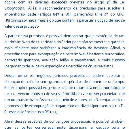
ocorre com as diversas exceções previstas no artigo 3º da Lei
8.009/90
[14]
. Aliás, o reconhecimento da preclusão para suscitar a
impenhorabilidade (artigos 847 e 854, parágrafos 3º e 5º, do CPC)
[15]
(omissão) nada mais é do que conferir à parte uma opção de não se
valer dessa proteção.
A partir dessa premissa, é possível demonstrar que a existência de um
ou dois imóveis de titularidade do fiador pode não se mostrar a garantia
mais eficiente para satisfazer a inadimplência do devedor. Afinal, o
procedimento para expropriação de bem imóvel é bastante burocrático,
demorado (penhora, avaliação, leilão e pagamento) e mais custoso
(pagamento de leiloeiro, expedição de certidão de ônus reais etc.).
Dessa forma, os negócios jurídicos processuais podem acelerar a
obtenção do crédito, sem grandes dispêndios de dinheiro e de tempo.
Por exemplo, é possível exigir que o fiador renuncie à impenhorabilidade
de seus vencimentos ou de seu salário
[16]
, em vez de ser proprietário de
um ou mais imóveis. Assim, o bloqueio de valores pelo Bacenjud acelera
o processo de expropriação e pagamento da dívida (por exemplo, no TJ-
RJ, essa diligência custa R$ 17,05).
Além dessas espécies de convenções processuais, é possível também
que as partes consensualmente dispensem a caução para o