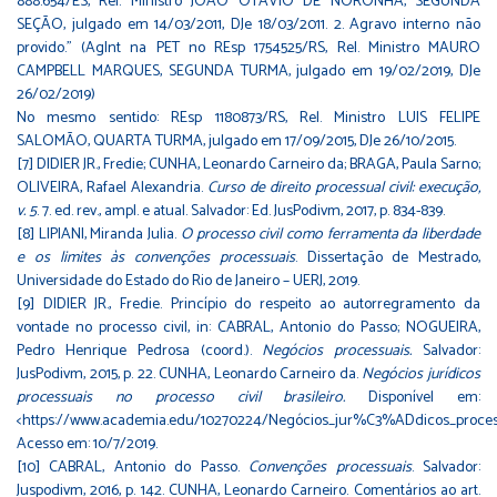
888.654/ES, Rel. Ministro JOÃO OTÁVIO DE NORONHA, SEGUNDA
SEÇÃO, julgado em 14/03/2011, DJe 18/03/2011. 2. Agravo interno não
provido.” (AgInt na PET no REsp 1754525/RS, Rel. Ministro MAURO
CAMPBELL MARQUES, SEGUNDA TURMA, julgado em 19/02/2019, DJe
26/02/2019)
No mesmo sentido: REsp 1180873/RS, Rel. Ministro LUIS FELIPE
SALOMÃO, QUARTA TURMA, julgado em 17/09/2015, DJe 26/10/2015.
[7]
DIDIER JR., Fredie; CUNHA, Leonardo Carneiro da; BRAGA, Paula Sarno;
OLIVEIRA, Rafael Alexandria.
Curso de direito processual civil: execução,
v. 5
. 7. ed. rev., ampl. e atual. Salvador: Ed. JusPodivm, 2017, p. 834-839.
[8]
LIPIANI, Miranda Julia.
O processo civil como ferramenta da liberdade
e os limites às convenções processuais
. Dissertação de Mestrado,
Universidade do Estado do Rio de Janeiro – UERJ, 2019.
[9]
DIDIER JR., Fredie. Princípio do respeito ao autorregramento da
vontade no processo civil, in: CABRAL, Antonio do Passo; NOGUEIRA,
Pedro Henrique Pedrosa (coord.).
Negócios processuais.
Salvador:
JusPodivm, 2015, p. 22. CUNHA, Leonardo Carneiro da.
Negócios jurídicos
processuais no processo civil brasileiro.
Disponível em:
<
https://www.academia.edu/10270224/Negócios_jur%C3%ADdicos_processua
Acesso em: 10/7/2019.
[10]
CABRAL, Antonio do Passo.
Convenções processuais
. Salvador:
Juspodivm, 2016, p. 142. CUNHA, Leonardo Carneiro. Comentários ao art.