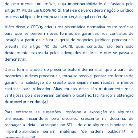
de pelo menos um imóvel, cuja impenhorabilidade é afastada pelo
artigo 3º, VII, da Lei 8.009/90
[2]
; trata-se de verdadeiro negócio jurídico
processual típico de renúncia da proteção legal conferida.
Além disso, o CPC/15 criou uma sistemática normativa muito profícua
para que se pensem novas formas de garantias nos contratos de
locação, a partir da cláusula geral de negócios jurídicos processuais
prevista no artigo 190 do CPC
[3]
, que, contudo, não tem sido
devidamente explorada pelos advogados da área e que se passa a
demonstrar.
Dessa forma, a ideia do presente texto é demonstrar que, a partir de
negócios jurídicos processuais, torna-se possível pensar em formas de
garantir a satisfação do crédito que sejam mais rápidas e menos
custosas para o locador. Aliás, muitas delas são mutuamente mais
vantajosas, pois desoneram também o locatário, facilitando a obtenção
do imóvel pretendido
[4]
.
Para entender as sugestões, impõe-se a exposição de algumas
premissas, iniciando-se pelo discurso, crescente na doutrina, de
rechaçar a ideia — arraigada no STJ — de que algumas hipóteses de
impenhorabilidade seriam matérias “de ordem pública”
[5]
e