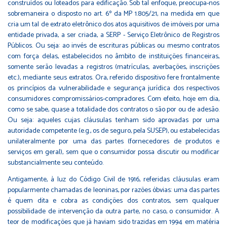
construídos ou loteados para edificação. Sob tal enfoque, preocupa-nos
sobremaneira o disposto no art. 6º da MP 1.805/21, na medida em que
cria um tal de extrato eletrônico dos atos aquisitivos de imóveis por uma
entidade privada, a ser criada, a SERP - Serviço Eletrônico de Registros
Públicos. Ou seja: ao invés de escrituras públicas ou mesmo contratos
com força delas, estabelecidos no âmbito de instituições financeiras,
somente serão levadas a registros (matrículas, averbações, inscrições
etc.), mediante seus extratos. Ora, referido dispositivo fere frontalmente
os princípios da vulnerabilidade e segurança jurídica dos respectivos
consumidores compromissários-compradores. Com efeito, hoje em dia,
como se sabe, quase a totalidade dos contratos o são por ou de adesão.
Ou seja: aqueles cujas cláusulas tenham sido aprovadas por uma
autoridade competente (e.g., os de seguro, pela SUSEP), ou estabelecidas
unilateralmente por uma das partes (fornecedores de produtos e
serviços em geral), sem que o consumidor possa discutir ou modificar
substancialmente seu conteúdo.
Antigamente, à luz do Código Civil de 1916, referidas cláusulas eram
popularmente chamadas de leoninas, por razões óbvias: uma das partes
é quem dita e cobra as condições dos contratos, sem qualquer
possibilidade de intervenção da outra parte, no caso, o consumidor. A
teor de modificações que já haviam sido trazidas em 1994 em matéria