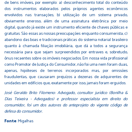
de bens imóveis, por exemplo: a) desconhecimento total do conteúdo
dos instrumentos elaborados pelos próprios agentes econômicos
envolvidos nas transações; b) utilização de um sistema privado,
obviamente oneroso, além de uma assinatura eletrônica por meio
digital, quando já existe um instrumento eficiente de chaves públicas e
gratuitas. São essas as nossas preocupações enquanto consumerista; c)
abandono das boas e tradicionais práticas do sistema notarial brasileiro
quanto à chamada filiação imobiliária, que dá a todos a segurança
necessária para que sejam surpreendidos por entraves e, sobretudo,
ônus recaentes sobre os imóveis negociados. Em nossa vida profissional
como Promotor de Justiça do Consumidor, não foi uma nem foram duas,
apenas, hipóteses de terrenos incorporados mas, por omissões
fraudulentas, que causaram prejuízos a dezenas de adquirentes de
unidades em edifícios que, exatamente por isso, jamais foram erguidos.
José Geraldo Brito Filomeno: Advogado, consultor jurídico (Bonilha &
Dias Teixeira - Advogados) e professor especialista em direito do
consumidor, foi um dos autores do anteprojeto do vigente código de
defesa do consumidor.
Fonte
: Migalhas