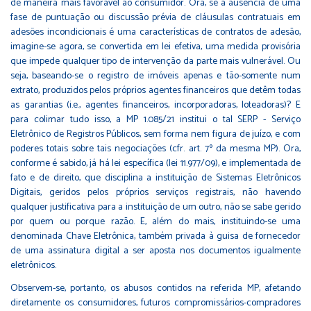
de maneira mais favorável ao consumidor. Ora, se a ausência de uma
fase de puntuação ou discussão prévia de cláusulas contratuais em
adesões incondicionais é uma características de contratos de adesão,
imagine-se agora, se convertida em lei efetiva, uma medida provisória
que impede qualquer tipo de intervenção da parte mais vulnerável. Ou
seja, baseando-se o registro de imóveis apenas e tão-somente num
extrato, produzidos pelos próprios agentes financeiros que detêm todas
as garantias (i.e., agentes financeiros, incorporadoras, loteadoras)? E
para colimar tudo isso, a MP 1.085/21 institui o tal SERP - Serviço
Eletrônico de Registros Públicos, sem forma nem figura de juízo, e com
poderes totais sobre tais negociações (cfr. art. 7º da mesma MP). Ora,
conforme é sabido, já há lei específica (lei 11.977/09), e implementada de
fato e de direito, que disciplina a instituição de Sistemas Eletrônicos
Digitais, geridos pelos próprios serviços registrais, não havendo
qualquer justificativa para a instituição de um outro, não se sabe gerido
por quem ou porque razão. E, além do mais, instituindo-se uma
denominada Chave Eletrônica, também privada à guisa de fornecedor
de uma assinatura digital a ser aposta nos documentos igualmente
eletrônicos.
Observem-se, portanto, os abusos contidos na referida MP, afetando
diretamente os consumidores, futuros compromissários-compradores