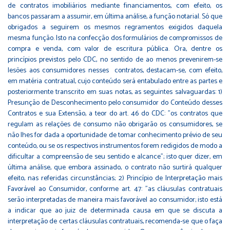
de contratos imobiliários mediante financiamentos, com efeito, os
bancos passaram a assumir, em última análise, a função notarial. Só que
obrigados a seguirem os mesmos regramentos exigidos daquela
mesma função. Isto na confecção dos formulários de compromissos de
compra e venda, com valor de escritura pública. Ora, dentre os
princípios previstos pelo CDC, no sentido de ao menos prevenirem-se
lesões aos consumidores nesses contratos, destacam-se, com efeito,
em matéria contratual, cujo conteúdo será entabulado entre as partes e
posteriormente transcrito em suas notas, as seguintes salvaguardas: 1)
Presunção de Desconhecimento pelo consumidor do Conteúdo desses
Contratos e sua Extensão, a teor do art. 46 do CDC: "os contratos que
regulam as relações de consumo não obrigarão os consumidores, se
não lhes for dada a oportunidade de tomar conhecimento prévio de seu
conteúdo, ou se os respectivos instrumentos forem redigidos de modo a
dificultar a compreensão de seu sentido e alcance"; isto quer dizer, em
última análise, que embora assinado, o contrato não surtirá qualquer
efeito, nas referidas circunstâncias; 2) Princípio de Interpretação mais
Favorável ao Consumidor, conforme art. 47: "as cláusulas contratuais
serão interpretadas de maneira mais favorável ao consumidor; isto está
a indicar que ao juiz de determinada causa em que se discuta a
interpretação de certas cláusulas contratuais, recomenda-se que o faça