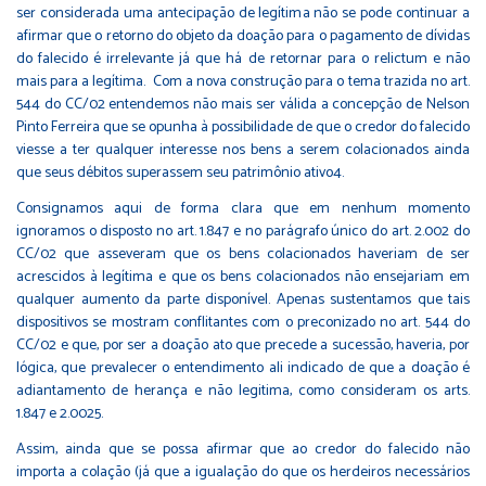
ser considerada uma antecipação de legítima não se pode continuar a
afirmar que o retorno do objeto da doação para o pagamento de dívidas
do falecido é irrelevante já que há de retornar para o relictum e não
mais para a legítima. Com a nova construção para o tema trazida no art.
544 do CC/02 entendemos não mais ser válida a concepção de Nelson
Pinto Ferreira que se opunha à possibilidade de que o credor do falecido
viesse a ter qualquer interesse nos bens a serem colacionados ainda
que seus débitos superassem seu patrimônio ativo4.
Consignamos aqui de forma clara que em nenhum momento
ignoramos o disposto no art. 1.847 e no parágrafo único do art. 2.002 do
CC/02 que asseveram que os bens colacionados haveriam de ser
acrescidos à legítima e que os bens colacionados não ensejariam em
qualquer aumento da parte disponível. Apenas sustentamos que tais
dispositivos se mostram conflitantes com o preconizado no art. 544 do
CC/02 e que, por ser a doação ato que precede a sucessão, haveria, por
lógica, que prevalecer o entendimento ali indicado de que a doação é
adiantamento de herança e não legitima, como consideram os arts.
1.847 e 2.0025.
Assim, ainda que se possa afirmar que ao credor do falecido não
importa a colação (já que a igualação do que os herdeiros necessários