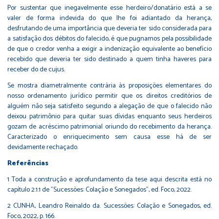
Por sustentar que inegavelmente esse herdeiro/donatário está a se
valer de forma indevida do que lhe foi adiantado da herança,
desfrutando de uma importância que deveria ter sido considerada para
a satisfação dos débitos do falecido, é que pugnamos pela possibilidade
de que o credor venha a exigir a indenização equivalente ao benefício
recebido que deveria ter sido destinado a quem tinha haveres para
receber do de cujus.
Se mostra diametralmente contrária às proposições elementares do
nosso ordenamento jurídico permitir que os direitos creditórios de
alguém não seja satisfeito segundo a alegação de que o falecido não
deixou patrimônio para quitar suas dívidas enquanto seus herdeiros
gozam de acréscimo patrimonial oriundo do recebimento da herança.
Caracterizado o enriquecimento sem causa esse há de ser
devidamente rechaçado.
Referências
1 Toda a construção e aprofundamento da tese aqui descrita está no
capítulo 2.1.1 de "Sucessões: Colação e Sonegados", ed. Foco, 2022.
2 CUNHA, Leandro Reinaldo da. Sucessões: Colação e Sonegados, ed.
Foco, 2022, p. 166.