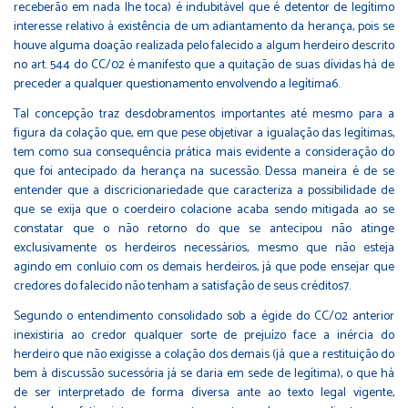
receberão em nada lhe toca) é indubitável que é detentor de legítimo
interesse relativo à existência de um adiantamento da herança, pois se
houve alguma doação realizada pelo falecido a algum herdeiro descrito
no art. 544 do CC/02 é manifesto que a quitação de suas dívidas há de
preceder a qualquer questionamento envolvendo a legítima6.
Tal concepção traz desdobramentos importantes até mesmo para a
figura da colação que, em que pese objetivar a igualação das legítimas,
tem como sua consequência prática mais evidente a consideração do
que foi antecipado da herança na sucessão. Dessa maneira é de se
entender que a discricionariedade que caracteriza a possibilidade de
que se exija que o coerdeiro colacione acaba sendo mitigada ao se
constatar que o não retorno do que se antecipou não atinge
exclusivamente os herdeiros necessários, mesmo que não esteja
agindo em conluio com os demais herdeiros, já que pode ensejar que
credores do falecido não tenham a satisfação de seus créditos7.
Segundo o entendimento consolidado sob a égide do CC/02 anterior
inexistiria ao credor qualquer sorte de prejuízo face a inércia do
herdeiro que não exigisse a colação dos demais (já que a restituição do
bem à discussão sucessória já se daria em sede de legítima), o que há
de ser interpretado de forma diversa ante ao texto legal vigente,