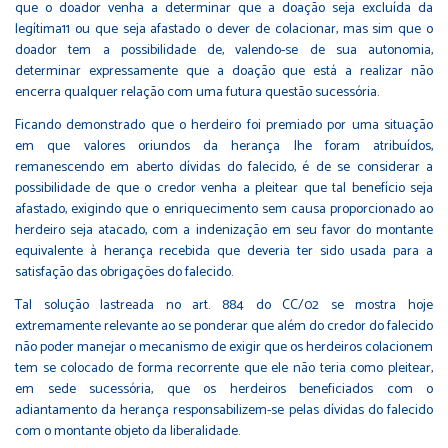
que o doador venha a determinar que a doação seja excluída da
legítima11 ou que seja afastado o dever de colacionar, mas sim que o
doador tem a possibilidade de, valendo-se de sua autonomia,
determinar expressamente que a doação que está a realizar não
encerra qualquer relação com uma futura questão sucessória.
Ficando demonstrado que o herdeiro foi premiado por uma situação
em que valores oriundos da herança lhe foram atribuídos,
remanescendo em aberto dívidas do falecido, é de se considerar a
possibilidade de que o credor venha a pleitear que tal benefício seja
afastado, exigindo que o enriquecimento sem causa proporcionado ao
herdeiro seja atacado, com a indenização em seu favor do montante
equivalente à herança recebida que deveria ter sido usada para a
satisfação das obrigações do falecido.
Tal solução lastreada no art. 884 do CC/02 se mostra hoje
extremamente relevante ao se ponderar que além do credor do falecido
não poder manejar o mecanismo de exigir que os herdeiros colacionem
tem se colocado de forma recorrente que ele não teria como pleitear,
em sede sucessória, que os herdeiros beneficiados com o
adiantamento da herança responsabilizem-se pelas dívidas do falecido
com o montante objeto da liberalidade.