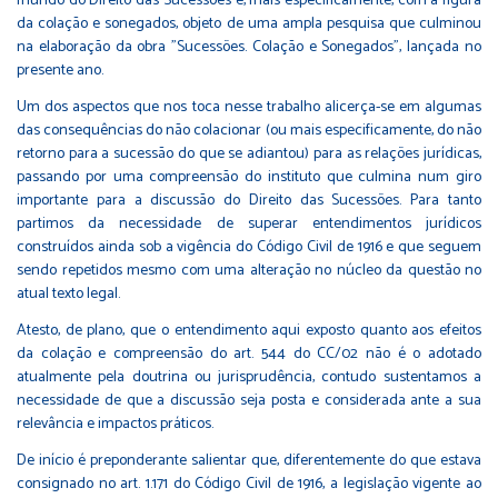
mundo do Direito das Sucessões e, mais especificamente, com a figura
da colação e sonegados, objeto de uma ampla pesquisa que culminou
na elaboração da obra "Sucessões. Colação e Sonegados", lançada no
presente ano.
Um dos aspectos que nos toca nesse trabalho alicerça-se em algumas
das consequências do não colacionar (ou mais especificamente, do não
retorno para a sucessão do que se adiantou) para as relações jurídicas,
passando por uma compreensão do instituto que culmina num giro
importante para a discussão do Direito das Sucessões. Para tanto
partimos da necessidade de superar entendimentos jurídicos
construídos ainda sob a vigência do Código Civil de 1916 e que seguem
sendo repetidos mesmo com uma alteração no núcleo da questão no
atual texto legal.
Atesto, de plano, que o entendimento aqui exposto quanto aos efeitos
da colação e compreensão do art. 544 do CC/02 não é o adotado
atualmente pela doutrina ou jurisprudência, contudo sustentamos a
necessidade de que a discussão seja posta e considerada ante a sua
relevância e impactos práticos.
De início é preponderante salientar que, diferentemente do que estava
consignado no art. 1.171 do Código Civil de 1916, a legislação vigente ao