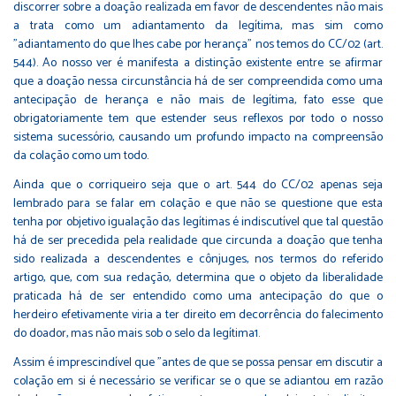
discorrer sobre a doação realizada em favor de descendentes não mais
a trata como um adiantamento da legítima, mas sim como
"adiantamento do que lhes cabe por herança" nos temos do CC/02 (art.
544). Ao nosso ver é manifesta a distinção existente entre se afirmar
que a doação nessa circunstância há de ser compreendida como uma
antecipação de herança e não mais de legítima, fato esse que
obrigatoriamente tem que estender seus reflexos por todo o nosso
sistema sucessório, causando um profundo impacto na compreensão
da colação como um todo.
Ainda que o corriqueiro seja que o art. 544 do CC/02 apenas seja
lembrado para se falar em colação e que não se questione que esta
tenha por objetivo igualação das legítimas é indiscutível que tal questão
há de ser precedida pela realidade que circunda a doação que tenha
sido realizada a descendentes e cônjuges, nos termos do referido
artigo, que, com sua redação, determina que o objeto da liberalidade
praticada há de ser entendido como uma antecipação do que o
herdeiro efetivamente viria a ter direito em decorrência do falecimento
do doador, mas não mais sob o selo da legítima1.
Assim é imprescindível que "antes de que se possa pensar em discutir a
colação em si é necessário se verificar se o que se adiantou em razão