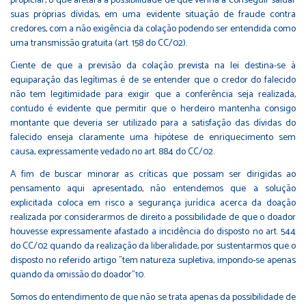
propiciar, o que afetará a possibilidade de que venha a conseguir saldar
suas próprias dívidas, em uma evidente situação de fraude contra
credores, com a não exigência da colação podendo ser entendida como
uma transmissão gratuita (art. 158 do CC/02).
Ciente de que a previsão da colação prevista na lei destina-se à
equiparação das legítimas é de se entender que o credor do falecido
não tem legitimidade para exigir que a conferência seja realizada,
contudo é evidente que permitir que o herdeiro mantenha consigo
montante que deveria ser utilizado para a satisfação das dívidas do
falecido enseja claramente uma hipótese de enriquecimento sem
causa, expressamente vedado no art. 884 do CC/02.
A fim de buscar minorar as críticas que possam ser dirigidas ao
pensamento aqui apresentado, não entendemos que a solução
explicitada coloca em risco a segurança jurídica acerca da doação
realizada por considerarmos de direito a possibilidade de que o doador
houvesse expressamente afastado a incidência do disposto no art. 544
do CC/02 quando da realização da liberalidade, por sustentarmos que o
disposto no referido artigo "tem natureza supletiva, impondo-se apenas
quando da omissão do doador"10.
Somos do entendimento de que não se trata apenas da possibilidade de