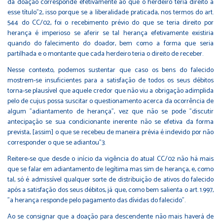
da doação corresponde efetivamente ao que o herdeiro teria direito a
esse título"2, isso porque se a liberalidade praticada, nos termos do art.
544 do CC/02, foi o recebimento prévio do que se teria direito por
herança é imperioso se aferir se tal herança efetivamente existiria
quando do falecimento do doador, bem como a forma que seria
partilhada e o montante que cada herdeiro teria o direito de receber.
Nesse contexto, podemos sustentar que caso os bens do falecido
mostrem-se insuficientes para a satisfação de todos os seus débitos
torna-se plausível que aquele credor que não viu a obrigação adimplida
pelo de cujus possa suscitar o questionamento acerca da ocorrência de
algum "adiantamento de herança", vez que não se pode "discutir
antecipação se sua condicionante inerente não se efetiva da forma
prevista, [assim] o que se recebeu de maneira prévia é indevido por não
corresponder o que se adiantou"3.
Reitere-se que desde o início da vigência do atual CC/02 não há mais
que se falar em adiantamento de legítima mas sim de herança, e, como
tal, só é admissível qualquer sorte de distribuição de ativos do falecido
após a satisfação dos seus débitos, já que, como bem salienta o art. 1.997,
"a herança responde pelo pagamento das dívidas do falecido".
Ao se consignar que a doação para descendente não mais haverá de