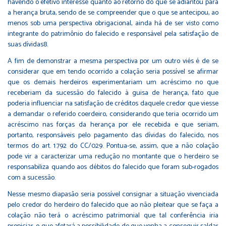
havendo o efetivo interesse quanto ao retorno do que se adiantou para
a herança bruta, sendo de se compreender que o que se antecipou, ao
menos sob uma perspectiva obrigacional, ainda há de ser visto como
integrante do patrimônio do falecido e responsável pela satisfação de
suas dívidas8.
A fim de demonstrar a mesma perspectiva por um outro viés é de se
considerar que em tendo ocorrido a colação seria possível se afirmar
que os demais herdeiros experimentariam um acréscimo no que
receberiam da sucessão do falecido à guisa de herança, fato que
poderia influenciar na satisfação de créditos daquele credor que viesse
a demandar o referido coerdeiro, considerando que teria ocorrido um
acréscimo nas forças da herança por ele recebida e que seriam,
portanto, responsáveis pelo pagamento das dívidas do falecido, nos
termos do art. 1.792 do CC/029. Pontua-se, assim, que a não colação
pode vir a caracterizar uma redução no montante que o herdeiro se
responsabiliza quando aos débitos do falecido que foram sub-rogados
com a sucessão.
Nesse mesmo diapasão seria possível consignar a situação vivenciada
pelo credor do herdeiro do falecido que ao não pleitear que se faça a
colação não terá o acréscimo patrimonial que tal conferência iria