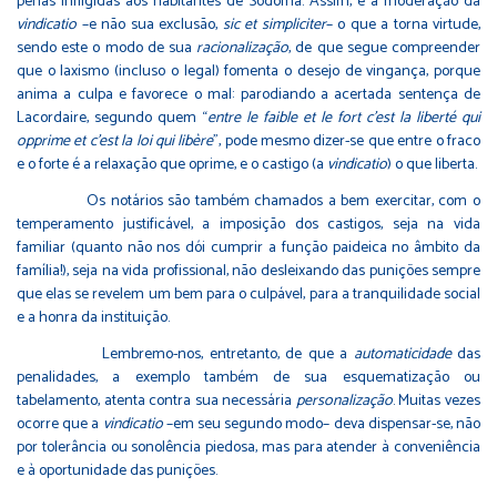
penas infligidas aos habitantes de Sodoma. Assim, é a moderação da
vindicatio
–e não sua exclusão,
sic et simpliciter
– o que a torna virtude,
sendo este o modo de sua
racionalização
, de que segue compreender
que o laxismo (incluso o legal) fomenta o desejo de vingança, porque
anima a culpa e favorece o mal: parodiando a acertada sentença de
Lacordaire, segundo quem “
entre le faible et le fort c'est la liberté qui
opprime et c'est la loi qui libère
”, pode mesmo dizer-se que entre o fraco
e o forte é a relaxação que oprime, e o castigo (a
vindicatio
) o que liberta.
Os notários são também chamados a bem exercitar, com o
temperamento justificável, a imposição dos castigos, seja na vida
familiar (quanto não nos dói cumprir a função paideica no âmbito da
família!), seja na vida profissional, não desleixando das punições sempre
que elas se revelem um bem para o culpável, para a tranquilidade social
e a honra da instituição.
Lembremo-nos, entretanto, de que a
automaticidade
das
penalidades, a exemplo também de sua esquematização ou
tabelamento, atenta contra sua necessária
personalização
. Muitas vezes
ocorre que a
vindicatio
–em seu segundo modo– deva dispensar-se, não
por tolerância ou sonolência piedosa, mas para atender à conveniência
e à oportunidade das punições.