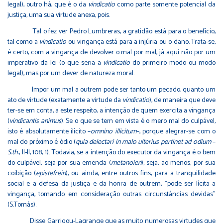
legal), outro há, que é o da
vindicatio
como parte somente potencial da
justiça, uma sua virtude anexa, pois.
Tal o fez ver Pedro Lumbreras, a gratidão está para o benefício,
tal como a
vindicatio
ou vingança está para a injúria ou o dano. Trata-se,
é certo, com a vingança de devolver o mal por mal, já aqui não por um
imperativo da lei (o que seria a
vindicatio
do primeiro modo ou modo
legal), mas por um dever de natureza moral.
Impor um mal a outrem pode ser tanto um pecado, quanto um
ato de virtude (exatamente a virtude da
vindicatio
), de maneira que deve
ter-se em conta, a este respeito, a intenção de quem exercita a vingança
(
vindicantis animus
). Se o que se tem em vista é o mero mal do culpável,
isto é absolutamente ilícito –
omnino illicitum
–, porque alegrar-se com o
mal do próximo é ódio (
quia delectari in malo ulterius pertinet ad odium
–
S.th.
, II-II, 108, 1). Todavia, se a intenção do executor da vingança é o bem
do culpável, seja por sua emenda (
metanoien
), seja, ao menos, por sua
coibição (
epistefrein
), ou ainda, entre outros fins, para a tranquilidade
social e a defesa da justiça e da honra de outrem, “pode ser lícita a
vingança, tomando em consideração outras circunstâncias devidas”
(S.Tomás).
Disse Garrigou-Lagrange que as muito numerosas virtudes que