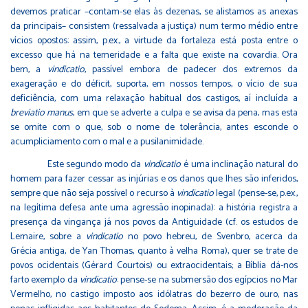
devemos praticar –contam-se elas às dezenas, se alistamos as anexas
da principais– consistem (ressalvada a justiça) num termo médio entre
vícios opostos: assim, p.ex., a virtude da fortaleza está posta entre o
excesso que há na temeridade e a falta que existe na covardia. Ora
bem, a
vindicatio
, passível embora de padecer dos extremos da
exageração e do déficit, suporta, em nossos tempos, o vício de sua
deficiência, com uma relaxação habitual dos castigos, aí incluída a
breviatio manus
, em que se adverte a culpa e se avisa da pena, mas esta
se omite com o que, sob o nome de tolerância, antes esconde o
acumpliciamento com o mal e a pusilanimidade.
Este segundo modo da
vindicatio
é uma inclinação natural do
homem para fazer cessar as injúrias e os danos que lhes são inferidos,
sempre que não seja possível o recurso à
vindicatio
legal (pense-se, p.ex.,
na legítima defesa ante uma agressão inopinada): a história registra a
presença da vingança já nos povos da Antiguidade (cf. os estudos de
Lemaire, sobre a
vindicatio
no povo hebreu, de Svenbro, acerca da
Grécia antiga, de Yan Thomas, quanto à velha Roma), quer se trate de
povos ocidentais (Gérard Courtois) ou extraocidentais; a Bíblia dá-nos
farto exemplo da
vindicatio
: pense-se na submersão dos egípcios no Mar
Vermelho, no castigo imposto aos idólatras do bezerro de ouro, nas