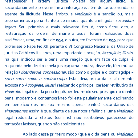
restabelecer a ordem jurídica violada por algum ilícito, e,
secundariamente, prevenir-lhe a reiteração e, além de tudo, emendar o
agente da ilicitude. Neste âmbito, a
vindicatio
é a sanção ou, mais
propriamente, a pena –tanto a cominada, quanto a infligida–
secundum
legem
. Seu primeiro e mais relevante fim é, como ficou dito, a
restauração da ordem: de maneira usual, foram realizadas duas
audiências, uma, em fins de 1954, e outra, em fevereiro de 1955, para que
proferisse o Papa Pio XII, perante o VI Congresso Nacional da União de
Juristas Católicos Italianos, uma importante alocução,
Accogliete, illustri
,
na qual indicou ser a pena uma reação que, em face da culpa, é
requerida pelo direito e pela justiça; uma e outra, disse ele, têm mútua
relação (
vicendevole connessione
), são como o golpe e o contragolpe –
sono come colpo e contraccolpo
. Esta ideia, profunda e sabiamente
exposta no
Accogliete, illustri
, realçando o principal caráter retributivo da
vindicatio
legal (i.e., da pena legal), perdeu muito seu prestígio no direito
penal moderno e contemporâneo; foi este paulatinamente declinando
em benefício dos fins (ou mesmo apenas efeitos) secundários das
vindicationes
; assim é que, diante de sua notória falência, uma
vindicatio
legal reduzida a efeitos (ou fins) não retributivos padecesse de
tentações laxistas, quando não abolicionistas.
Ao lado desse primeiro modo (que é o da pena ou
vindicatio