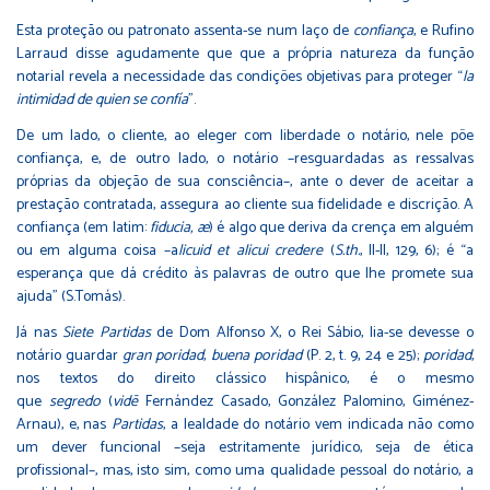
Esta proteção ou patronato assenta-se num laço de
confiança
, e Rufino
Larraud disse agudamente que que a própria natureza da função
notarial revela a necessidade das condições objetivas para proteger “
la
intimidad de quien se confía
”.
De um lado, o cliente, ao eleger com liberdade o notário, nele põe
confiança, e, de outro lado, o notário –resguardadas as ressalvas
próprias da objeção de sua consciência–, ante o dever de aceitar a
prestação contratada, assegura ao cliente sua fidelidade e discrição. A
confiança (em latim:
fiducia, æ
) é algo que deriva da crença em alguém
ou em alguma coisa –a
licuid et alicui credere
(
S.th.
, II-II, 129, 6); é “a
esperança que dá crédito às palavras de outro que lhe promete sua
ajuda” (S.Tomás).
Já nas
Siete Partidas
de Dom Alfonso X, o Rei Sábio, lia-se devesse o
notário guardar
gran poridad
,
buena poridad
(P. 2, t. 9, 24 e 25);
poridad
,
nos textos do direito clássico hispânico, é o mesmo
que
segredo
(
vid
ē
Fernández Casado, González Palomino, Giménez-
Arnau), e, nas
Partidas
, a lealdade do notário vem indicada não como
um dever funcional –seja estritamente jurídico, seja de ética
profissional–, mas, isto sim, como uma qualidade pessoal do notário, a