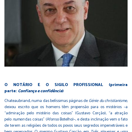
O NOTÁRIO E O SIGILO PROFISSIONAL
(primeira
parte:
Confiança e confidência
)
Chateaubriand, numa das belíssimas páginas de
Génie du christianisme
,
deixou escrito que os homens têm propensão para os mistérios –a
“admiração pelo mistério das coisas” (Gustavo Corção), “a atração
pelo
numen
das coisas” (Afonso Botelho)–, e desta inclinação vem o fato
de terem as religiões de todos os povos seus segredos impenetráveis e
bem reservados. O mesmo Gustavo Corção, em
Três alqueires e uma