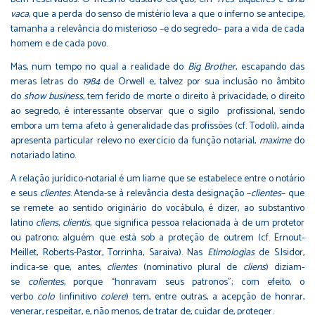
vaca
, que a perda do senso de mistério leva a que o inferno se antecipe,
tamanha a relevância do misterioso –e do segredo– para a vida de cada
homem e de cada povo.
Mas, num tempo no qual a realidade do
Big Brother
, escapando das
meras letras do
1984
de Orwell e, talvez por sua inclusão no âmbito
do
show business
, tem ferido de morte o direito à privacidade, o direito
ao segredo, é interessante observar que o sigilo profissional, sendo
embora um tema afeto à generalidade das profissões (cf. Todolí), ainda
apresenta particular relevo no exercício da função notarial,
maxime
do
notariado latino.
A relação jurídico-notarial é um liame que se estabelece entre o notário
e seus
clientes
. Atenda-se à relevância desta designação –
clientes
– que
se remete ao sentido originário do vocábulo, é dizer, ao substantivo
latino
cliens
,
clientis
, que significa pessoa relacionada à de um protetor
ou patrono; alguém que está sob a proteção de outrem (cf. Ernout-
Meillet, Roberts-Pastor, Torrinha, Saraiva). Nas
Etimologias
de S.Isidor,
indica-se que, antes,
clientes
(nominativo plural de
cliens
) diziam-
se
colientes
, porque “honravam seus patronos”; com efeito, o
verbo
colo
(infinitivo
colere
) tem, entre outras, a acepção de honrar,
venerar, respeitar, e, não menos, de tratar de, cuidar de, proteger.