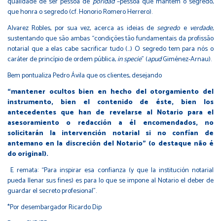
qualidade de ser pessoa de
poridad
–pessoa que mantém o segredo,
que honra o segredo (cf. Honorio Romero Herrero).
Alvarez Robles, por sua vez, acerca as ideias de
segredo
e
verdade
,
sustentando que são ambas “condições tão fundamentais da profissão
notarial que a elas cabe sacrificar tudo (…) O segredo tem para nós o
caráter de princípio de ordem pública,
in specie
” (
apud
Giménez-Arnau).
Bem pontualiza Pedro Ávila que os clientes, desejando
“mantener ocultos bien en hecho del otorgamiento del
instrumento, bien el contenido de éste, bien los
antecedentes que han de revelarse al Notario para el
asesoramiento o redacción a él encomendados, no
solicitarán la intervención notarial si no confían de
antemano en la discreción del Notario” (o destaque não é
do original).
E remata: “Para inspirar esa confianza (y que la institución notarial
pueda llenar sus fines) es para lo que se impone al Notario el deber de
guardar el secreto profesional”.
*Por desembargador Ricardo Dip