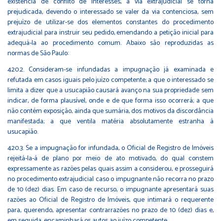
existência de conflito de interesses, a via extrajudicial se torna
prejudicada, devendo o interessado se valer da via contenciosa, sem
prejuízo de utilizar-se dos elementos constantes do procedimento
extrajudicial para instruir seu pedido, emendando a petição inicial para
adequá-la ao procedimento comum. Abaixo são reproduzidas as
normas de São Paulo:
420.2. Consideram-se infundadas a impugnação já examinada e
refutada em casos iguais pelo juízo competente; a que o interessado se
limita a dizer que a usucapião causará avanço na sua propriedade sem
indicar, de forma plausível, onde e de que forma isso ocorrerá; a que
não contém exposição, ainda que sumária, dos motivos da discordância
manifestada; a que ventila matéria absolutamente estranha à
usucapião.
420.3. Se a impugnação for infundada, o Oficial de Registro de Imóveis
rejeitá-la-á de plano por meio de ato motivado, do qual constem
expressamente as razões pelas quais assim a considerou, e prosseguirá
no procedimento extrajudicial caso o impugnante não recorra no prazo
de 10 (dez) dias. Em caso de recurso, o impugnante apresentará suas
razões ao Oficial de Registro de Imóveis, que intimará o requerente
para, querendo, apresentar contrarrazões no prazo de 10 (dez) dias e,
em seguida, encaminhará os autos ao juízo competente.