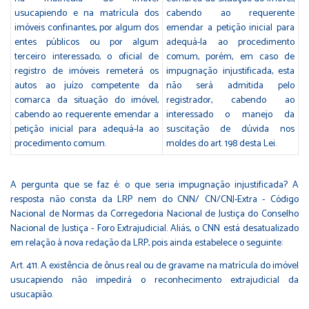
usucapiendo e na matrícula dos
cabendo ao requerente
imóveis confinantes, por algum dos
emendar a petição inicial para
entes públicos ou por algum
adequá-la ao procedimento
terceiro interessado, o oficial de
comum, porém, em caso de
registro de imóveis remeterá os
impugnação injustificada, esta
autos ao juízo competente da
não será admitida pelo
comarca da situação do imóvel,
registrador, cabendo ao
cabendo ao requerente emendar a
interessado o manejo da
petição inicial para adequá-la ao
suscitação de dúvida nos
procedimento comum.
moldes do art. 198 desta Lei.
A pergunta que se faz é: o que seria impugnação injustificada? A
resposta não consta da LRP nem do CNN/ CN/CNJ-Extra - Código
Nacional de Normas da Corregedoria Nacional de Justiça do Conselho
Nacional de Justiça - Foro Extrajudicial. Aliás, o CNN está desatualizado
em relação à nova redação da LRP, pois ainda estabelece o seguinte:
Art. 411. A existência de ônus real ou de gravame na matrícula do imóvel
usucapiendo não impedirá o reconhecimento extrajudicial da
usucapião.