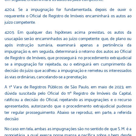
420.4. Se a impugnação for fundamentada, depois de ouvir o
requerente o Oficial de Registro de Imóveis encaminhará os autos ao
juízo competente.
420.5. Em qualquer das hipóteses acima previstas, os autos da
usucapião serão encaminhados ao juízo competente que, de plano ou
após instrução sumária, examinará apenas a pertinência da
impugnação e, em seguida, determinará o retorno dos autos ao Oficial
de Registro de Imóveis, que prosseguirá no procedimento extrajudicial
se a impugnação for rejeitada, ou o extinguirá em cumprimento da
decisão do juízo que acolheu a impugnação e remeteu os interessados
às vias ordinárias, cancelando-se a prenotação.
A 1ª Vara de Registros Públicos de São Paulo, em maio de 2023, em
dúvida suscitada pelo Oficial do 11º Registro de Imóveis da Capital,
ratificou a decisão do Oficial, rejeitando as impugnações e o recurso
apresentados, autorizando que o procedimento extrajudicial pudesse
ter regular prosseguimento. Abaixo se reproduz, em parte, a referida
decisão:
No caso em tela, ambas as impugnações são no sentido de que S. M. é a
proprietária, a qual exerce posse mansa e pacífica sobre o bem desde