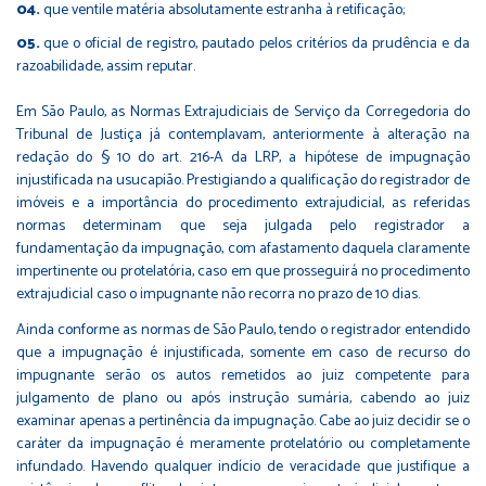
que ventile matéria absolutamente estranha à retificação;
que o oficial de registro, pautado pelos critérios da prudência e da
razoabilidade, assim reputar.
Em São Paulo, as Normas Extrajudiciais de Serviço da Corregedoria do
Tribunal de Justiça já contemplavam, anteriormente à alteração na
redação do § 10 do art. 216-A da LRP, a hipótese de impugnação
injustificada na usucapião. Prestigiando a qualificação do registrador de
imóveis e a importância do procedimento extrajudicial, as referidas
normas determinam que seja julgada pelo registrador a
fundamentação da impugnação, com afastamento daquela claramente
impertinente ou protelatória, caso em que prosseguirá no procedimento
extrajudicial caso o impugnante não recorra no prazo de 10 dias.
Ainda conforme as normas de São Paulo, tendo o registrador entendido
que a impugnação é injustificada, somente em caso de recurso do
impugnante serão os autos remetidos ao juiz competente para
julgamento de plano ou após instrução sumária, cabendo ao juiz
examinar apenas a pertinência da impugnação. Cabe ao juiz decidir se o
caráter da impugnação é meramente protelatório ou completamente
infundado. Havendo qualquer indício de veracidade que justifique a