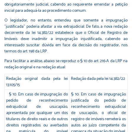
obrigatoriamente judicial, cabendo ao requerente emendar a petição
inicial para adequá-la ao procedimento comum.
O legislador, no entanto, entendeu que somente a impugnação
"justificada" poderia afastar a via extrajudicial. De fato, a nova redação
decorrente da lei 14.382/22 estabelece que o Oficial de Registro de
Imóveis deve inadmitir a impugnação injustificada, cabendo ao
interessado suscitar dúvida em face da decisão do registrador, nos
termos do art. 198 da LRP.
Para facilitar a análise, abaixo se reproduz o § 10 do art. 216-A da LRP na
redação original e na redação atual:
Redação original dada pela lei
Redação dada pela lei 14.382/22
13.105/15
§ 10. Em caso de impugnação do
§ 10. Em caso de impugnação
pedido de reconhecimento
justificada do pedido de
extrajudicial de usucapião,
reconhecimento extrajudicial
apresentada por qualquer um dos
de usucapião, o oficial de
titulares de direito reais e de outros
registro de imóveis remeterá os
direitos registrados ou averbados
autos ao juízo competente da
na matrícula do imóvel
comarca da situação do imóvel,