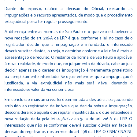
Diante do exposto, ratifico a decisão do Oficial, rejeitando as
impugnações e o recurso apresentados, de modo que o procedimento
extrajudicial possa ter regular prosseguimento.
A diferença entre as normas de São Paulo e o que veio estabelecer a
nova redação do art. 216-A da LRP é que, conforme a lei, no caso de o
registrador decidir que a impugnação é infundada, o interessado
deverá suscitar dúvida, ou seja, o caminho conforme a lei não é mais a
apresentação de recurso. O restante da norma de São Paulo é aplicável
à nova realidade, de modo que, no julgamento da dúvida, cabe ao juiz
decidir apenas se o caráter da impugnação é meramente protelatório
ou completamente infundado. Se o juiz entender que a impugnação é
justificada, a via extrajudicial não mais será viável, devendo o
interessado se valer da via contenciosa.
Em conclusão, mais uma vez foi determinada a desjudicialização, sendo
atribuído ao registrador de imóveis que decida sobre a impugnação,
desconsiderando aquela que reputar injustificada. É o que estabelece a
nova redação dada pela lei 14.382/22 ao § 10 do art. 216-A da LRP. O
interessado que não se conformar deverá suscitar dúvida em face da
decisão do registrador, nos termos do art. 198 da LRP. O CNN/ CN/CNJ-