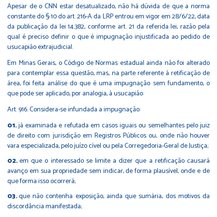
Apesar de o CNN estar desatualizado, não há dúvida de que a norma
constante do § 10 do art. 216-A da LRP entrou em vigor em 28/6/22, data
da publicação da lei 14.382, conforme art. 21 da referida lei, razão pela
qual é preciso definir o que é impugnação injustificada ao pedido de
usucapião extrajudicial.
Em Minas Gerais, o Código de Normas estadual ainda não foi alterado
para contemplar essa questão, mas, na parte referente à retificação de
área, foi feita análise do que é uma impugnação sem fundamento, o
que pode ser aplicado, por analogia, à usucapião:
Art. 916. Considera-se infundada a impugnação:
já examinada e refutada em casos iguais ou semelhantes pelo juiz
de direito com jurisdição em Registros Públicos ou, onde não houver
vara especializada, pelo juízo cível ou pela Corregedoria-Geral de Justiça;
em que o interessado se limite a dizer que a retificação causará
avanço em sua propriedade sem indicar, de forma plausível, onde e de
que forma isso ocorrerá;
que não contenha exposição, ainda que sumária, dos motivos da
discordância manifestada;