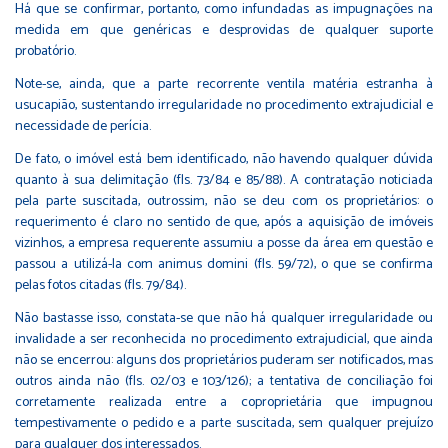
Há que se confirmar, portanto, como infundadas as impugnações na
medida em que genéricas e desprovidas de qualquer suporte
probatório.
Note-se, ainda, que a parte recorrente ventila matéria estranha à
usucapião, sustentando irregularidade no procedimento extrajudicial e
necessidade de perícia.
De fato, o imóvel está bem identificado, não havendo qualquer dúvida
quanto à sua delimitação (fls. 73/84 e 85/88). A contratação noticiada
pela parte suscitada, outrossim, não se deu com os proprietários: o
requerimento é claro no sentido de que, após a aquisição de imóveis
vizinhos, a empresa requerente assumiu a posse da área em questão e
passou a utilizá-la com animus domini (fls. 59/72), o que se confirma
pelas fotos citadas (fls. 79/84).
Não bastasse isso, constata-se que não há qualquer irregularidade ou
invalidade a ser reconhecida no procedimento extrajudicial, que ainda
não se encerrou: alguns dos proprietários puderam ser notificados, mas
outros ainda não (fls. 02/03 e 103/126); a tentativa de conciliação foi
corretamente realizada entre a coproprietária que impugnou
tempestivamente o pedido e a parte suscitada, sem qualquer prejuízo
para qualquer dos interessados.