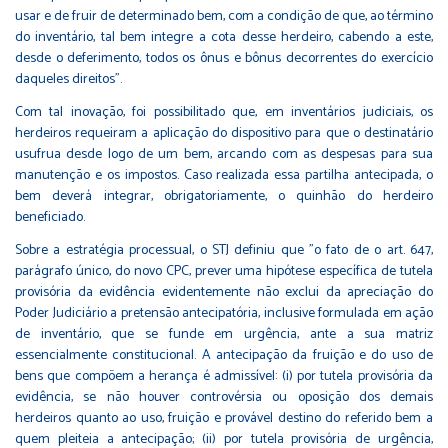
usar e de fruir de determinado bem, com a condição de que, ao término
do inventário, tal bem integre a cota desse herdeiro, cabendo a este,
desde o deferimento, todos os ônus e bônus decorrentes do exercício
daqueles direitos".
Com tal inovação, foi possibilitado que, em inventários judiciais, os
herdeiros requeiram a aplicação do dispositivo para que o destinatário
usufrua desde logo de um bem, arcando com as despesas para sua
manutenção e os impostos. Caso realizada essa partilha antecipada, o
bem deverá integrar, obrigatoriamente, o quinhão do herdeiro
beneficiado.
Sobre a estratégia processual, o STJ definiu que "o fato de o art. 647,
parágrafo único, do novo CPC, prever uma hipótese específica de tutela
provisória da evidência evidentemente não exclui da apreciação do
Poder Judiciário a pretensão antecipatória, inclusive formulada em ação
de inventário, que se funde em urgência, ante a sua matriz
essencialmente constitucional. A antecipação da fruição e do uso de
bens que compõem a herança é admissível: (i) por tutela provisória da
evidência, se não houver controvérsia ou oposição dos demais
herdeiros quanto ao uso, fruição e provável destino do referido bem a
quem pleiteia a antecipação; (ii) por tutela provisória de urgência,