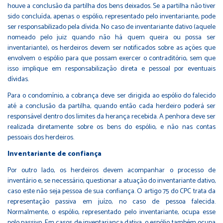
houve a conclusão da partilha dos bens deixados. Se a partilha não tiver
sido concluída, apenas o espólio, representado pelo inventariante, pode
ser responsabilizado pela dívida. No caso de inventariante dativo (aquele
nomeado pelo juiz quando não há quem queira ou possa ser
inventariante), os herdeiros devem ser notificados sobre as ações que
envolvem o espólio para que possam exercer o contraditório, sem que
isso implique em responsabilização direta e pessoal por eventuais
dívidas.
Para o condomínio, a cobrança deve ser dirigida ao espólio do falecido
até a conclusão da partilha, quando então cada herdeiro poderá ser
responsável dentro dos limites da herança recebida. A penhora deve ser
realizada diretamente sobre os bens do espólio, e não nas contas
pessoais dos herdeiros.
Inventariante de confiança
Por outro lado, os herdeiros devem acompanhar o processo de
inventário e, se necessário, questionar a atuação do inventariante dativo,
caso este não seja pessoa de sua confiança. O artigo 75 do CPC trata da
representação passiva em juízo, no caso de pessoa falecida.
Normalmente, o espólio, representado pelo inventariante, ocupa esse
polo passivo. Em casos de inventariança dativa, o espólio também ocupa