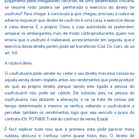
julgamento pelos inesgotáveis recursos de uma desenfreada chicana,
se resume nisto: poderá ser penhorado o exercício do direito de
usufruto?’ Para chegar à conclusão a que chegou, precisou o nobre ex
adverso esquecer que direito de usufruto é uma coisa e exercício desse
é coisa diversa. É o próprio Clóvis, a cuja autoridade se pretendem
amparar os embargantes, mas, de modo contraproducente, quem nos
ensina que o usufruto é inalienável, acrescentando em seguida que o
exercício desse direito, porém, pode ser transferido (Cód. Civ. Com., ob. ao
art. 717).
A razão é óbvia.
O usufrutuário pode vender ou ceder o seu direito, mas essa cessão ou
aquela venda dizem respeito, antes aos rendimentos que pode produzir
do que ao próprio direito; porque sendo este ligado à pessoa do
usufrutuário não pode ser cedido. Ele subsiste, pois, na pessoa do
usufrutuário, não obstante a alienação, e se se trata de cessão por
tempo determinado o mesmo se verifica, voltando o usufrutuário a
perceber também os rendimentos, logo que seja vencido o prazo do
contrato (Cfr. POTHIER, Traité du contract de vente, § 549).
É fácil explicar tudo isso, que, à primeira vista, pode parecer mera
sutileza, obscura e confusa como quase todas elas. O direito de