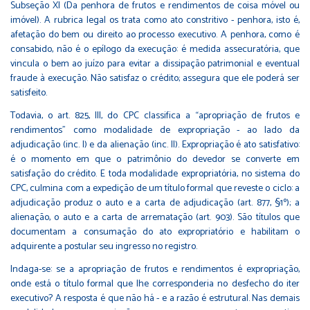
Subseção XI (Da penhora de frutos e rendimentos de coisa móvel ou
imóvel). A rubrica legal os trata como ato constritivo - penhora, isto é,
afetação do bem ou direito ao processo executivo. A penhora, como é
consabido, não é o epílogo da execução: é medida assecuratória, que
vincula o bem ao juízo para evitar a dissipação patrimonial e eventual
fraude à execução. Não satisfaz o crédito; assegura que ele poderá ser
satisfeito.
Todavia, o art. 825, III, do CPC classifica a “apropriação de frutos e
rendimentos” como modalidade de expropriação - ao lado da
adjudicação (inc. I) e da alienação (inc. II). Expropriação é ato satisfativo:
é o momento em que o patrimônio do devedor se converte em
satisfação do crédito. E toda modalidade expropriatória, no sistema do
CPC, culmina com a expedição de um título formal que reveste o ciclo: a
adjudicação produz o auto e a carta de adjudicação (art. 877, §1º); a
alienação, o auto e a carta de arrematação (art. 903). São títulos que
documentam a consumação do ato expropriatório e habilitam o
adquirente a postular seu ingresso no registro.
Indaga-se: se a apropriação de frutos e rendimentos é expropriação,
onde está o título formal que lhe corresponderia no desfecho do iter
executivo? A resposta é que não há - e a razão é estrutural. Nas demais