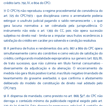
crédito (arts. 792, IV, e 804 do CPC).
7) O CPC/15 não reproduziu o regime procedimental de convivência do
art. 725 do CPC/1973 - que disciplinava como o arrematante poderia
extinguir o usufruto judicial pagando o saldo remanescente -, o que
gera lacuna normativa a ser colmatada pela jurisprudência. O
instrumento não viola o art. 1.393 do CC, pois não opera sucessão
subjetiva no direito real - limita-se a imputar seus frutos econômicos à
satisfação do crédito em caráter pro solvendo e condição resolutiva.
8) A penhora de frutos e rendimentos dos arts. 867 a 869 do CPC opera
simultaneamente como ato constritivo e como veículo de satisfação do
crédito, configurando modalidade expropriatória sui generis (art. 825, III),
de trato sucessivo, que não culmina em título formal consumativo -
diversamente da adjudicação e da alienação. O encerramento da
medida não gera título positivo (carta), mas título negativo (mandado de
levantamento do gravame averbado), o que confirma o afastamento
deliberado do modelo de constituição de direito real adotado pelo
CPC/1973.
9) A dispensa de mandado, como previsto no art. 868, §2º, do CPC não
derroga o conteúdo mínimo da publicidade registral exigido pelo art.