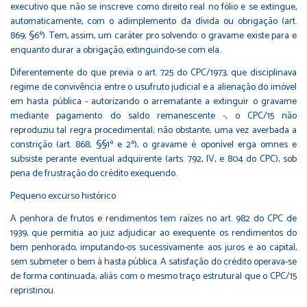
executivo que não se inscreve como direito real no fólio e se extingue,
automaticamente, com o adimplemento da dívida ou obrigação (art.
869, §6º). Tem, assim, um caráter pro solvendo: o gravame existe para e
enquanto durar a obrigação, extinguindo-se com ela..
Diferentemente do que previa o art. 725 do CPC/1973, que disciplinava
regime de convivência entre o usufruto judicial e a alienação do imóvel
em hasta pública - autorizando o arrematante a extinguir o gravame
mediante pagamento do saldo remanescente -, o CPC/15 não
reproduziu tal regra procedimental; não obstante, uma vez averbada a
constrição (art. 868, §§1º e 2º), o gravame é oponível erga omnes e
subsiste perante eventual adquirente (arts. 792, IV, e 804 do CPC), sob
pena de frustração do crédito exequendo.
Pequeno excurso histórico
A penhora de frutos e rendimentos tem raízes no art. 982 do CPC de
1939, que permitia ao juiz adjudicar ao exequente os rendimentos do
bem penhorado, imputando-os sucessivamente aos juros e ao capital,
sem submeter o bem à hasta pública. A satisfação do crédito operava-se
de forma continuada, aliás com o mesmo traço estrutural que o CPC/15
repristinou.