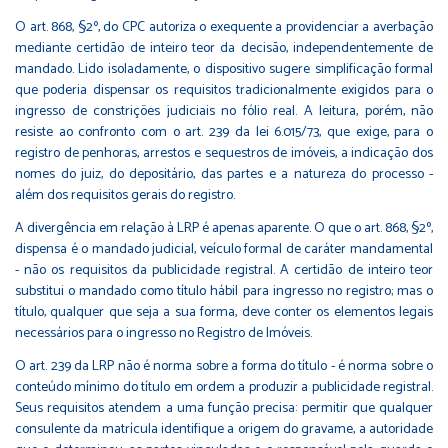
O art. 868, §2º, do CPC autoriza o exequente a providenciar a averbação
mediante certidão de inteiro teor da decisão, independentemente de
mandado. Lido isoladamente, o dispositivo sugere simplificação formal
que poderia dispensar os requisitos tradicionalmente exigidos para o
ingresso de constrições judiciais no fólio real. A leitura, porém, não
resiste ao confronto com o art. 239 da lei 6.015/73, que exige, para o
registro de penhoras, arrestos e sequestros de imóveis, a indicação dos
nomes do juiz, do depositário, das partes e a natureza do processo -
além dos requisitos gerais do registro.
A divergência em relação à LRP é apenas aparente. O que o art. 868, §2º,
dispensa é o mandado judicial, veículo formal de caráter mandamental
- não os requisitos da publicidade registral. A certidão de inteiro teor
substitui o mandado como título hábil para ingresso no registro; mas o
título, qualquer que seja a sua forma, deve conter os elementos legais
necessários para o ingresso no Registro de Imóveis.
O art. 239 da LRP não é norma sobre a forma do título - é norma sobre o
conteúdo mínimo do título em ordem a produzir a publicidade registral.
Seus requisitos atendem a uma função precisa: permitir que qualquer
consulente da matrícula identifique a origem do gravame, a autoridade