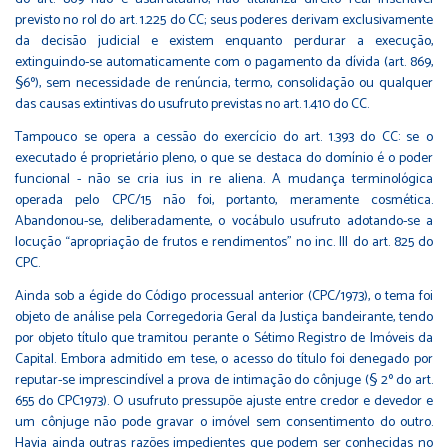
previsto no rol do art. 1.225 do CC; seus poderes derivam exclusivamente
da decisão judicial e existem enquanto perdurar a execução,
extinguindo-se automaticamente com o pagamento da dívida (art. 869,
§6º), sem necessidade de renúncia, termo, consolidação ou qualquer
das causas extintivas do usufruto previstas no art. 1.410 do CC.
Tampouco se opera a cessão do exercício do art. 1.393 do CC: se o
executado é proprietário pleno, o que se destaca do domínio é o poder
funcional - não se cria ius in re aliena. A mudança terminológica
operada pelo CPC/15 não foi, portanto, meramente cosmética.
Abandonou-se, deliberadamente, o vocábulo usufruto adotando-se a
locução “apropriação de frutos e rendimentos” no inc. III do art. 825 do
CPC.
Ainda sob a égide do Código processual anterior (CPC/1973), o tema foi
objeto de análise pela Corregedoria Geral da Justiça bandeirante, tendo
por objeto título que tramitou perante o Sétimo Registro de Imóveis da
Capital. Embora admitido em tese, o acesso do título foi denegado por
reputar-se imprescindível a prova de intimação do cônjuge (§ 2º do art.
655 do CPC1973). O usufruto pressupõe ajuste entre credor e devedor e
um cônjuge não pode gravar o imóvel sem consentimento do outro.
Havia ainda outras razões impedientes que podem ser conhecidas no