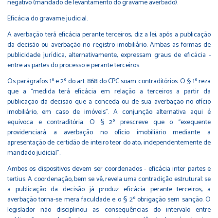
negativo (mandado de levantamento do gravame averbado).
Eficácia do gravame judicial.
A averbação terá eficácia perante terceiros, diz a lei, após a publicação
da decisão ou averbação no registro imobiliário. Ambas as formas de
publicidade jurídica, alternativamente, expressam graus de eficácia -
entre as partes do processo e perante terceiros.
Os parágrafos 1º e 2º do art. 868 do CPC soam contraditórios. O § 1º reza
que a “medida terá eficácia em relação a terceiros a partir da
publicação da decisão que a conceda ou de sua averbação no ofício
imobiliário, em caso de imóveis”. A conjunção alternativa aqui é
equívoca e contraditória. O § 2º prescreve que o “exequente
providenciará a averbação no ofício imobiliário mediante a
apresentação de certidão de inteiro teor do ato, independentemente de
mandado judicial”.
Ambos os dispositivos devem ser coordenados - eficácia inter partes e
tertius. A coordenação, bem se vê, revela uma contradição estrutural: se
a publicação da decisão já produz eficácia perante terceiros, a
averbação torna-se mera faculdade e o § 2º obrigação sem sanção. O
legislador não disciplinou as consequências do intervalo entre