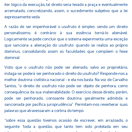
iter lógico da execução, tal direito seria levado a praça e eventualmente
arrematado, concretizando, assim, o sucedimento subjetivo que a lei
expressamente veda.
A razão de ser impenhorável o usufruto é simples: sendo um direito
personalíssimo, é contrário à sua essência torná-lo alienável.
Logicamente se pode concluir que o sistema experimenta uma exceção
que sanciona a alienação do usufruto: quando se realiza ao próprio
dominus, consolidando assim as faculdades que compõem o feixe
dominial.
Visto que o usufruto não pode ser alienado, salvo ao proprietário,
indaga-se: poderá ser penhorado o direito do usufruto? Responde-nos a
melhor doutrina civilística nacional - e ela nos basta. Na voz de Carvalho
Santos, “o direito de usufruto não pode ser objeto de penhora, como
consequência da sua inalienabilidade. O exercício desse direito, porém,
pode ser penhorado, consoante doutrina geralmente admitida e
sancionada por pacífica jurisprudência”. Permitam-nos reverberar suas
palavras que atravessaram a cortina do tempo:
“sobre essa questão tivemos ocasião de escrever, em arrazoado, o
seguinte: 'toda a questão, que tanto tem sido protelada em seu