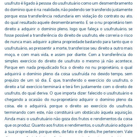
usufruto é ligado à pessoa do usufrutuário como um desmembramento
do domínio que é na realidade, não podendo ser transferido justamente
porque essa transferência redundaria em violação do contrato ou ato,
do qual resultado aquele desmembramento. E se o nu proprietário tem
direito a adquirir o domínio pleno, logo que faleça o usufrutuário, se
fosse possível a transferência do direito de usufruto, ele correria o risco
de nunca mais adquirir a plena propriedade bastando para tanto que o
usufrutuário, ao pressentir a morte, transferisse seu direito a outro mais
moço, e com mais vida, e assim por diante. Com a transferência do
simples exercício do direito de usufruto o mesmo já não acontece.
Porque em nada prejudicado fica o direito no nu proprietário, o qual
adquirirá o domínio pleno da coisa usufruída no devido tempo, sem
prejuízo de um só dia. É que, transferido o exercício do usufruto, o
direito a tal exercício terminará e terá fim justamente com o direito de
usufruto, do qual deriva. O que importa dizer: falecido o usufrutuário e
chegando a ocasião do nu-proprietário adquirir o domínio pleno da
coisa, ele o adquirirá, porque o direito ao exercício do usufruto,
terminando com este, não constituirá um obstáculo àquela aquisição.
Ainda mais: o usufrutuário não goza dos frutos e rendimentos da coisa
que os produz. Quanto aos frutos e rendimentos, o usufrutuário adquire
a sua propriedade, porque eles, de fato e de direito, lhe pertencem. Vale