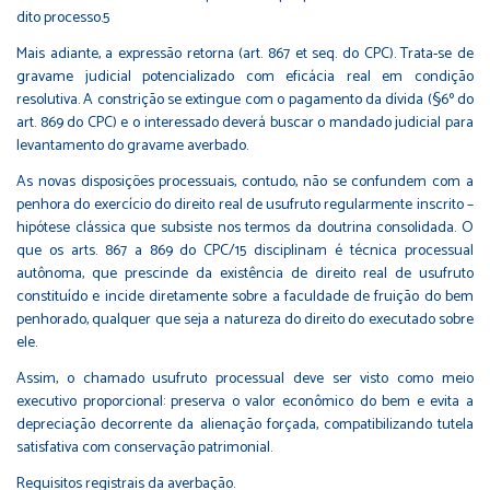
dito processo.5
Mais adiante, a expressão retorna (art. 867 et seq. do CPC). Trata-se de
gravame judicial potencializado com eficácia real em condição
resolutiva. A constrição se extingue com o pagamento da dívida (§6º do
art. 869 do CPC) e o interessado deverá buscar o mandado judicial para
levantamento do gravame averbado.
As novas disposições processuais, contudo, não se confundem com a
penhora do exercício do direito real de usufruto regularmente inscrito –
hipótese clássica que subsiste nos termos da doutrina consolidada. O
que os arts. 867 a 869 do CPC/15 disciplinam é técnica processual
autônoma, que prescinde da existência de direito real de usufruto
constituído e incide diretamente sobre a faculdade de fruição do bem
penhorado, qualquer que seja a natureza do direito do executado sobre
ele.
Assim, o chamado usufruto processual deve ser visto como meio
executivo proporcional: preserva o valor econômico do bem e evita a
depreciação decorrente da alienação forçada, compatibilizando tutela
satisfativa com conservação patrimonial.
Requisitos registrais da averbação.