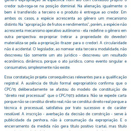
gênero expropriação se especifica num ato com conteúdo próprio: o
credor sub-roga-se na posição dominial. Na alienação, igualmente: o
bem é transferido a terceiro e o produto é entregue ao credor. Em
ambos os casos, a espécie acrescenta ao gênero um mecanismo
distinto. Na “apropriação de frutos e rendimentos”, porém, a espécie não
acrescenta mecanismo operativo autônomo - ela redefine o gênero em
outra perspectiva: ex-propriar (retirar a propriedade do devedor)
materializa-se pela a-propriação (trazer para o credor). A circularidade
não é acidental. O legislador, ao nomear esta terceira modalidade, não
descreveu tão somente um ato jurídico - descreveu um resultado
econômico, dinâmico, porque o ato jurídico, como evento singular e
consumativo, simplesmente não existe.
Essa constatação projeta consequências relevantes para a qualificação
registral. A ausência de título formal expropriatório confirma que o
CPC/15 deliberadamente se afastou do modelo de constituição de
“direito real processual” que o CPC/1973 adotara. Não se expede carta
porque não se constitui direito real; não se constitui direito real porque a
técnica é processual, satisfativa por trato sucessivo e de caráter
resolúvel. A inscrição - averbação da decisão de constrição - serve à
publicidade da penhora, não à consumação da expropriação. E o
encerramento da medida não gera título positivo (carta), mas título