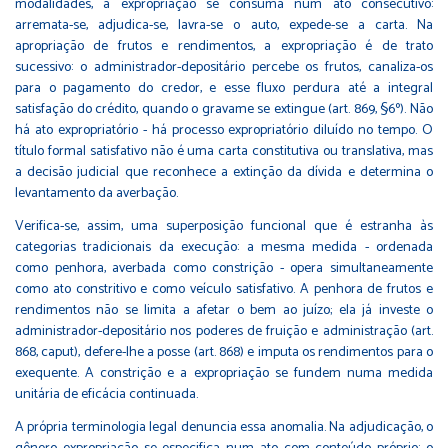
modalidades, a expropriação se consuma num ato consecutivo:
arremata-se, adjudica-se, lavra-se o auto, expede-se a carta. Na
apropriação de frutos e rendimentos, a expropriação é de trato
sucessivo: o administrador-depositário percebe os frutos, canaliza-os
para o pagamento do credor, e esse fluxo perdura até a integral
satisfação do crédito, quando o gravame se extingue (art. 869, §6º). Não
há ato expropriatório - há processo expropriatório diluído no tempo. O
título formal satisfativo não é uma carta constitutiva ou translativa, mas
a decisão judicial que reconhece a extinção da dívida e determina o
levantamento da averbação.
Verifica-se, assim, uma superposição funcional que é estranha às
categorias tradicionais da execução: a mesma medida - ordenada
como penhora, averbada como constrição - opera simultaneamente
como ato constritivo e como veículo satisfativo. A penhora de frutos e
rendimentos não se limita a afetar o bem ao juízo; ela já investe o
administrador-depositário nos poderes de fruição e administração (art.
868, caput), defere-lhe a posse (art. 868) e imputa os rendimentos para o
exequente. A constrição e a expropriação se fundem numa medida
unitária de eficácia continuada.
A própria terminologia legal denuncia essa anomalia. Na adjudicação, o