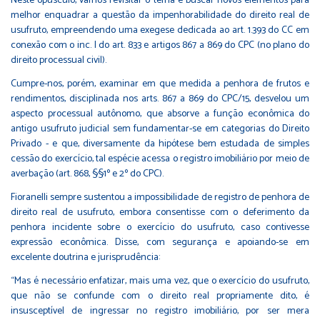
Neste opúsculo, vamos revisitar o tema e buscar novos elementos para
melhor enquadrar a questão da impenhorabilidade do direito real de
usufruto, empreendendo uma exegese dedicada ao art. 1.393 do CC em
conexão com o inc. I do art. 833 e artigos 867 a 869 do CPC (no plano do
direito processual civil).
Cumpre-nos, porém, examinar em que medida a penhora de frutos e
rendimentos, disciplinada nos arts. 867 a 869 do CPC/15, desvelou um
aspecto processual autônomo, que absorve a função econômica do
antigo usufruto judicial sem fundamentar-se em categorias do Direito
Privado - e que, diversamente da hipótese bem estudada de simples
cessão do exercício, tal espécie acessa o registro imobiliário por meio de
averbação (art. 868, §§1º e 2º do CPC).
Fioranelli sempre sustentou a impossibilidade de registro de penhora de
direito real de usufruto, embora consentisse com o deferimento da
penhora incidente sobre o exercício do usufruto, caso contivesse
expressão econômica. Disse, com segurança e apoiando-se em
excelente doutrina e jurisprudência:
“Mas é necessário enfatizar, mais uma vez, que o exercício do usufruto,
que não se confunde com o direito real propriamente dito, é
insusceptível de ingressar no registro imobiliário, por ser mera