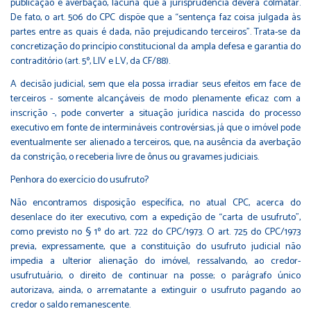
publicação e averbação, lacuna que a jurisprudência deverá colmatar.
De fato, o art. 506 do CPC dispõe que a “sentença faz coisa julgada às
partes entre as quais é dada, não prejudicando terceiros”. Trata-se da
concretização do princípio constitucional da ampla defesa e garantia do
contraditório (art. 5º, LIV e LV, da CF/88).
A decisão judicial, sem que ela possa irradiar seus efeitos em face de
terceiros - somente alcançáveis de modo plenamente eficaz com a
inscrição -, pode converter a situação jurídica nascida do processo
executivo em fonte de intermináveis controvérsias, já que o imóvel pode
eventualmente ser alienado a terceiros, que, na ausência da averbação
da constrição, o receberia livre de ônus ou gravames judiciais.
Penhora do exercício do usufruto?
Não encontramos disposição específica, no atual CPC, acerca do
desenlace do iter executivo, com a expedição de “carta de usufruto”,
como previsto no § 1º do art. 722 do CPC/1973. O art. 725 do CPC/1973
previa, expressamente, que a constituição do usufruto judicial não
impedia a ulterior alienação do imóvel, ressalvando, ao credor-
usufrutuário, o direito de continuar na posse; o parágrafo único
autorizava, ainda, o arrematante a extinguir o usufruto pagando ao
credor o saldo remanescente.