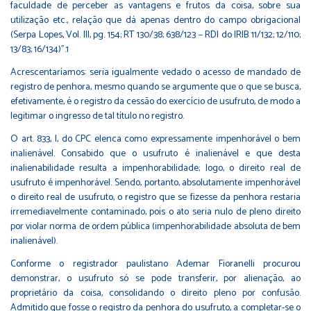
faculdade de perceber as vantagens e frutos da coisa, sobre sua
utilização etc., relação que dá apenas dentro do campo obrigacional
(Serpa Lopes, Vol. III, pg. 154; RT 130/38; 638/123 – RDI do IRIB 11/132; 12/110;
13/83; 16/134)”.1
Acrescentaríamos: seria igualmente vedado o acesso de mandado de
registro de penhora, mesmo quando se argumente que o que se busca,
efetivamente, é o registro da cessão do exercício de usufruto, de modo a
legitimar o ingresso de tal título no registro.
O art. 833, I, do CPC elenca como expressamente impenhorável o bem
inalienável. Consabido que o usufruto é inalienável e que desta
inalienabilidade resulta a impenhorabilidade; logo, o direito real de
usufruto é impenhorável. Sendo, portanto, absolutamente impenhorável
o direito real de usufruto, o registro que se fizesse da penhora restaria
irremediavelmente contaminado, pois o ato seria nulo de pleno direito
por violar norma de ordem pública (impenhorabilidade absoluta de bem
inalienável).
Conforme o registrador paulistano Ademar Fioranelli procurou
demonstrar, o usufruto só se pode transferir, por alienação, ao
proprietário da coisa, consolidando o direito pleno por confusão.
Admitido que fosse o registro da penhora do usufruto, a completar-se o