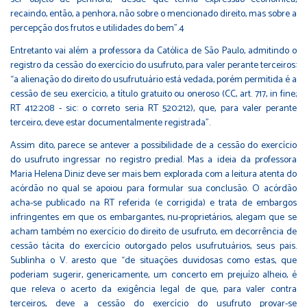
recaindo, então, a penhora, não sobre o mencionado direito, mas sobre a
percepção dos frutos e utilidades do bem”.4
Entretanto vai além a professora da Católica de São Paulo, admitindo o
registro da cessão do exercício do usufruto, para valer perante terceiros:
“a alienação do direito do usufrutuário está vedada, porém permitida é a
cessão de seu exercício, a título gratuito ou oneroso (CC, art. 717, in fine;
RT 412:208 - sic: o correto seria RT 520:212), que, para valer perante
terceiro, deve estar documentalmente registrada”.
Assim dito, parece se antever a possibilidade de a cessão do exercício
do usufruto ingressar no registro predial. Mas a ideia da professora
Maria Helena Diniz deve ser mais bem explorada com a leitura atenta do
acórdão no qual se apoiou para formular sua conclusão. O acórdão
acha-se publicado na RT referida (e corrigida) e trata de embargos
infringentes em que os embargantes, nu-proprietários, alegam que se
acham também no exercício do direito de usufruto, em decorrência de
cessão tácita do exercício outorgado pelos usufrutuários, seus pais.
Sublinha o V. aresto que “de situações duvidosas como estas, que
poderiam sugerir, genericamente, um concerto em prejuízo alheio, é
que releva o acerto da exigência legal de que, para valer contra
terceiros, deve a cessão do exercício do usufruto provar-se