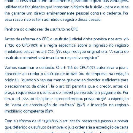
Enfim, o cessionário tem unicamente garantido o gozo das vantagens,
utilidades e faculdades que integram o objeto da fruição - para o que se
lhe garante um direito eminentemente pessoal contra o cedente. Por
essa razão, não se tem admitido o registro dessa cessão.
Penhora do direito real de usufruto no CPC
Antes da reforma do CPC, o usufruto judicial vinha prevista nos arts. 716
a 726 do CPC/1973, e a regra específica sobre o ingresso no registro
imobiliário estava no art. 722, §3º, cuja redação original era: “A carta de
usufruto do imóvel será inscrita no respectivo registro.”
Vamos examinar o contexto. O art. 716 do CPC/1973 autorizava o juiz a
conceder ao credor o usufruto de imóvel (ou de empresa, na redação
original), “quando o reputar menos gravoso ao devedor e eficiente para
o recebimento da dívida”. Já o art. 721 permitia que o credor, antes da
praça, requeresse o usufruto do imóvel penhorado em pagamento. Por
fim, o art. 722, ao disciplinar o procedimento, previa no §1º a expedição
de “carta de constituição de usufruto” (§2º) e inscrição no registro
imobiliário competente (§3º).
Com a reforma da lei 11.382/06, o art. 722 foi reescrito e passou a prever
que, deferido o usufruto de imóvel, o juiz ordenaria a expedição de carta