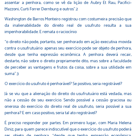
assentar a penhora, como se vê da lição de Aubry Et Rau, Pacifici-
Mazzoni, Curti Forrer Dernburg e outros”.2
Washington de Barros Monteiro registrou com costumeira precisão que
da inalienabilidade do direito real de usufruto resulta a sua
impenhorabilidade. E remata o raciocínio:
“o direito não pode, portanto, ser penhorado em ação executiva movida
contra o usufrutuário: apenas seu exercício pode ser objeto de penhora,
desde que tenha expressão econômica. A penhora deverá recair,
destarte, não sobre o direito propriamente dito, mas sobre a faculdade
de perceber as vantagens e frutos da coisa, sobre a sua utilidade em
suma”.3
O exercício do usufruto é penhorável? Se positivo, seria registrável?
Já se viu que a alienação do direito do usufrutuário está vedada, mas
não a cessão de seu exercício. Sendo possível a cessão graciosa ou
onerosa do exercício do direito real de usufruto, seria possível a sua
penhora? E em caso positivo, seria tal ato registrável?
É preciso responder por partes. Em primeiro lugar, com Maria Helena
Diniz, para quem parece indiscutível que o exercício do usufruto poderá
ser objeto de penhora, “desde que tenha expressão econômica,