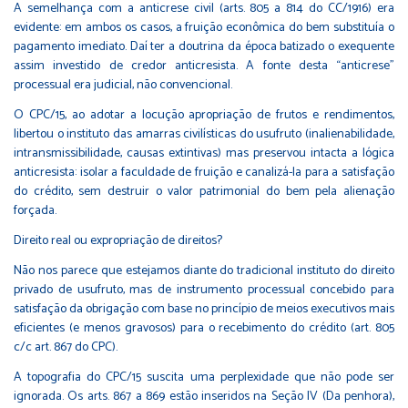
A semelhança com a anticrese civil (arts. 805 a 814 do CC/1916) era
evidente: em ambos os casos, a fruição econômica do bem substituía o
pagamento imediato. Daí ter a doutrina da época batizado o exequente
assim investido de credor anticresista. A fonte desta “anticrese”
processual era judicial, não convencional.
O CPC/15, ao adotar a locução apropriação de frutos e rendimentos,
libertou o instituto das amarras civilísticas do usufruto (inalienabilidade,
intransmissibilidade, causas extintivas) mas preservou intacta a lógica
anticresista: isolar a faculdade de fruição e canalizá-la para a satisfação
do crédito, sem destruir o valor patrimonial do bem pela alienação
forçada.
Direito real ou expropriação de direitos?
Não nos parece que estejamos diante do tradicional instituto do direito
privado de usufruto, mas de instrumento processual concebido para
satisfação da obrigação com base no princípio de meios executivos mais
eficientes (e menos gravosos) para o recebimento do crédito (art. 805
c/c art. 867 do CPC).
A topografia do CPC/15 suscita uma perplexidade que não pode ser
ignorada. Os arts. 867 a 869 estão inseridos na Seção IV (Da penhora),