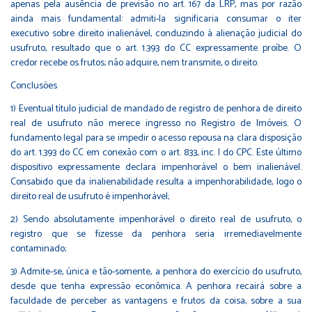
apenas pela ausência de previsão no art. 167 da LRP, mas por razão
ainda mais fundamental: admiti-la significaria consumar o iter
executivo sobre direito inalienável, conduzindo à alienação judicial do
usufruto, resultado que o art. 1.393 do CC expressamente proíbe. O
credor recebe os frutos; não adquire, nem transmite, o direito.
Conclusões
1) Eventual título judicial de mandado de registro de penhora de direito
real de usufruto não merece ingresso no Registro de Imóveis. O
fundamento legal para se impedir o acesso repousa na clara disposição
do art. 1.393 do CC em conexão com o art. 833, inc. I do CPC. Este último
dispositivo expressamente declara impenhorável o bem inalienável.
Consabido que da inalienabilidade resulta a impenhorabilidade, logo o
direito real de usufruto é impenhorável;
2) Sendo absolutamente impenhorável o direito real de usufruto, o
registro que se fizesse da penhora seria irremediavelmente
contaminado;
3) Admite-se, única e tão-somente, a penhora do exercício do usufruto,
desde que tenha expressão econômica. A penhora recairá sobre a
faculdade de perceber as vantagens e frutos da coisa, sobre a sua