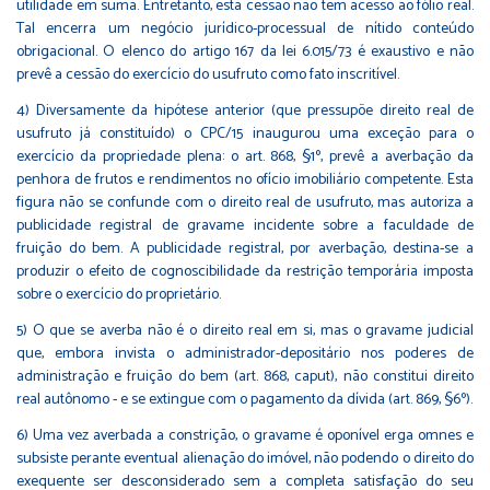
utilidade em suma. Entretanto, esta cessão não tem acesso ao fólio real.
Tal encerra um negócio jurídico-processual de nítido conteúdo
obrigacional. O elenco do artigo 167 da lei 6.015/73 é exaustivo e não
prevê a cessão do exercício do usufruto como fato inscritível.
4) Diversamente da hipótese anterior (que pressupõe direito real de
usufruto já constituído) o CPC/15 inaugurou uma exceção para o
exercício da propriedade plena: o art. 868, §1º, prevê a averbação da
penhora de frutos e rendimentos no ofício imobiliário competente. Esta
figura não se confunde com o direito real de usufruto, mas autoriza a
publicidade registral de gravame incidente sobre a faculdade de
fruição do bem. A publicidade registral, por averbação, destina-se a
produzir o efeito de cognoscibilidade da restrição temporária imposta
sobre o exercício do proprietário.
5) O que se averba não é o direito real em si, mas o gravame judicial
que, embora invista o administrador-depositário nos poderes de
administração e fruição do bem (art. 868, caput), não constitui direito
real autônomo - e se extingue com o pagamento da dívida (art. 869, §6º).
6) Uma vez averbada a constrição, o gravame é oponível erga omnes e
subsiste perante eventual alienação do imóvel, não podendo o direito do
exequente ser desconsiderado sem a completa satisfação do seu