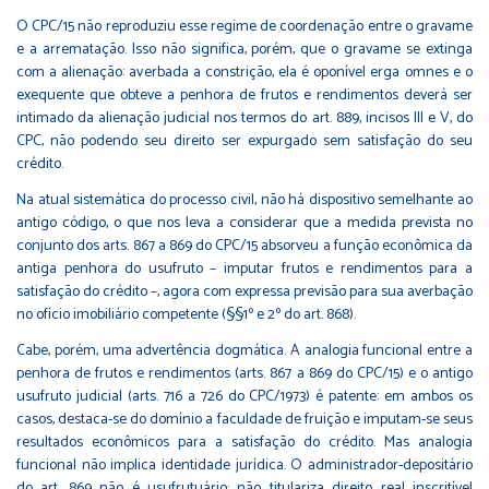
O CPC/15 não reproduziu esse regime de coordenação entre o gravame
e a arrematação. Isso não significa, porém, que o gravame se extinga
com a alienação: averbada a constrição, ela é oponível erga omnes e o
exequente que obteve a penhora de frutos e rendimentos deverá ser
intimado da alienação judicial nos termos do art. 889, incisos III e V, do
CPC, não podendo seu direito ser expurgado sem satisfação do seu
crédito.
Na atual sistemática do processo civil, não há dispositivo semelhante ao
antigo código, o que nos leva a considerar que a medida prevista no
conjunto dos arts. 867 a 869 do CPC/15 absorveu a função econômica da
antiga penhora do usufruto – imputar frutos e rendimentos para a
satisfação do crédito –, agora com expressa previsão para sua averbação
no ofício imobiliário competente (§§1º e 2º do art. 868).
Cabe, porém, uma advertência dogmática. A analogia funcional entre a
penhora de frutos e rendimentos (arts. 867 a 869 do CPC/15) e o antigo
usufruto judicial (arts. 716 a 726 do CPC/1973) é patente: em ambos os
casos, destaca-se do domínio a faculdade de fruição e imputam-se seus
resultados econômicos para a satisfação do crédito. Mas analogia
funcional não implica identidade jurídica. O administrador-depositário
do art. 869 não é usufrutuário; não titulariza direito real inscritível