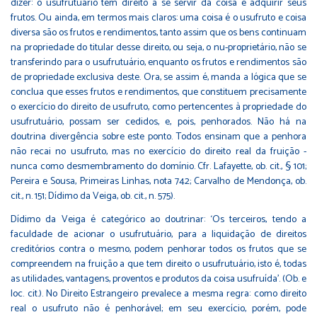
dizer: o usufrutuário tem direito a se servir da coisa e adquirir seus
frutos. Ou ainda, em termos mais claros: uma coisa é o usufruto e coisa
diversa são os frutos e rendimentos, tanto assim que os bens continuam
na propriedade do titular desse direito, ou seja, o nu-proprietário, não se
transferindo para o usufrutuário, enquanto os frutos e rendimentos são
de propriedade exclusiva deste. Ora, se assim é, manda a lógica que se
conclua que esses frutos e rendimentos, que constituem precisamente
o exercício do direito de usufruto, como pertencentes à propriedade do
usufrutuário, possam ser cedidos, e, pois, penhorados. Não há na
doutrina divergência sobre este ponto. Todos ensinam que a penhora
não recai no usufruto, mas no exercício do direito real da fruição -
nunca como desmembramento do domínio. Cfr. Lafayette, ob. cit., § 101;
Pereira e Sousa, Primeiras Linhas, nota 742; Carvalho de Mendonça, ob.
cit., n. 151; Dídimo da Veiga, ob. cit., n. 575).
Dídimo da Veiga é categórico ao doutrinar: ‘Os terceiros, tendo a
faculdade de acionar o usufrutuário, para a liquidação de direitos
creditórios contra o mesmo, podem penhorar todos os frutos que se
compreendem na fruição a que tem direito o usufrutuário, isto é, todas
as utilidades, vantagens, proventos e produtos da coisa usufruída’. (Ob. e
loc. cit.). No Direito Estrangeiro prevalece a mesma regra: como direito
real o usufruto não é penhorável; em seu exercício, porém, pode