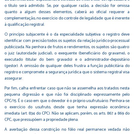
o título será admitido. Se, por qualquer razão, a decisão for omissa
quanto a algum desses elementos, caberá ao oficial requerer a
complementação, no exercício do controle de legalidade que é inerente
à qualificação registral.
O princípio subjacente é o da especialidade subjetiva: o registro deve
identificar com precisão todos os sujeitos da relação jurídico-processual
publicizada. Na penhora de frutos e rendimentos, os sujeitos são quatro:
o juiz (autoridade judicial), o exequente (beneficiário do gravame), o
executado (titular do bem gravado) e o administrador-depositário
(gestor). A omissão de qualquer deles frustra a função publicitária do
registro e compromete a segurança jurídica que o sistema registral visa
assegurar.
Por fim, calha enfrentar caso que não se assemelha aos tratados nesta
pequena digressão e que não foi disciplinado expressamente pelo
CPC/15. É o caso em que o devedor é o próprio usufrutuário. Penhora-se
o exercício do usufruto, desde que tenha expressão econômica
imediata (art. 834 do CPC). Não se aplicam, porém, os arts. 867 a 869 do
CPC, que pressupõem a propriedade plena.
A averbação dessa constrição no fólio real permanece vedada não