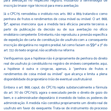
para averbação no respectivo registro, mudando a terminologia de
inscrição (maior rigor técnico) para mera averbação.
Já o CPC/15 remodelou o instituto nos arts. 867 a 869, tratando-o como
penhora de frutos e rendimentos de coisa móvel ou imóvel. O art. 868,
§1º, apenas menciona que a medida terá eficácia perante terceiros a
partir da publicação da decisão ou de sua averbação no ofício
imobiliário competente. Entretanto, não reproduziu a previsão específica
de expedição de carta de constituição de usufruto com a consequente
inscrição obrigatória no registro predial, tal como faziam os §§1º a 3º do
art. 722 do texto original, não acolhido na reforma.
Verifiquemos que a hipótese não é propriamente de penhora do direito
real de usufruto já constituído no registro de imóveis competente; aqui,
a hipótese é outra e cinge-se, apenas, à “penhora de frutos e
rendimentos de coisa móvel ou imóvel” que alcança e limita a plena
disponibilidade do proprietário (não de eventual usufrutuário).
Embora o art. 868, caput, do CPC/15 repita substancialmente a fórmula
do art. 717 do CPC/1973, agora o executado perde o direito de gozo do
bem, e o administrador-depositário é investido de todos os poderes de
administração. A medida não constitui propriamente um direito real de
usufruto em favor do exequente. Trata-se de instrumento do processo