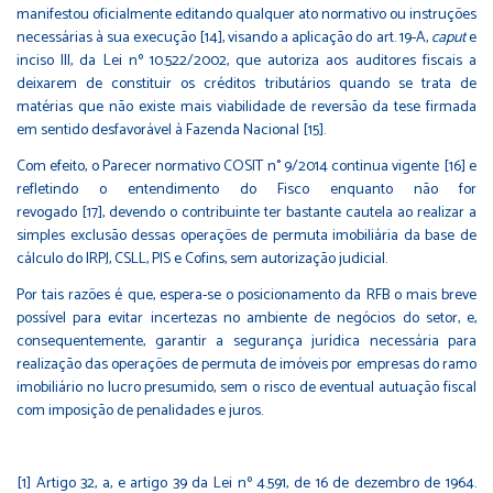
manifestou oficialmente editando qualquer ato normativo ou instruções
necessárias à sua execução
[14]
, visando a aplicação do art. 19-A,
caput
e
inciso III, da Lei nº 10.522/2002, que autoriza aos auditores fiscais a
deixarem de constituir os créditos tributários quando se trata de
matérias que não existe mais viabilidade de reversão da tese firmada
em sentido desfavorável à Fazenda Nacional
[15]
.
Com efeito, o Parecer normativo COSIT n° 9/2014 continua vigente
[16]
e
refletindo o entendimento do Fisco enquanto não for
revogado
[17]
, devendo o contribuinte ter bastante cautela ao realizar a
simples exclusão dessas operações de permuta imobiliária da base de
cálculo do IRPJ, CSLL, PIS e Cofins, sem autorização judicial.
Por tais razões é que, espera-se o posicionamento da RFB o mais breve
possível para evitar incertezas no ambiente de negócios do setor, e,
consequentemente, garantir a segurança jurídica necessária para
realização das operações de permuta de imóveis por empresas do ramo
imobiliário no lucro presumido, sem o risco de eventual autuação fiscal
com imposição de penalidades e juros.
[1]
Artigo 32, a, e artigo 39 da Lei nº 4.591, de 16 de dezembro de 1964.