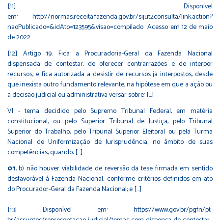
[11]
Disponível
em:
http://normas.receita.fazenda.gov.br/sijut2consulta/link.action?
naoPublicado=&idAto=123595&visao=compilado
Acesso em 12 de maio
de 2022.
[12]
Artigo 19. Fica a Procuradoria-Geral da Fazenda Nacional
dispensada de contestar, de oferecer contrarrazões e de interpor
recursos, e fica autorizada a desistir de recursos já interpostos, desde
que inexista outro fundamento relevante, na hipótese em que a ação ou
a decisão judicial ou administrativa versar sobre: [...]
VI - tema decidido pelo Supremo Tribunal Federal, em matéria
constitucional, ou pelo Superior Tribunal de Justiça, pelo Tribunal
Superior do Trabalho, pelo Tribunal Superior Eleitoral ou pela Turma
Nacional de Uniformização de Jurisprudência, no âmbito de suas
competências, quando: [...]
b) não houver viabilidade de reversão da tese firmada em sentido
desfavorável à Fazenda Nacional, conforme critérios definidos em ato
do Procurador-Geral da Fazenda Nacional; e [...]
[13]
Disponível em:
https://www.gov.br/pgfn/pt-