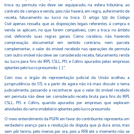
troca ou permuta não deve ser equiparado, na esfera tributária, ao
contrato de compra e venda, pois não haverá, em regra, auferimento de
receita, faturamento ou lucro na troca. O artigo 533 do
Código
Civil
apenas ressalta que as disposições legais referentes à compra e
venda se aplicam, no que forem compatíveis, com a troca no âmbito
civil, definindo suas regras gerais. Como corolário, não havendo
comprovação documental em sentido contrário, nem parcela
complementar, o valor do imóvel recebido nas operações de permuta
com outro imóvel não deve ser considerado receita, faturamento, renda
ou lucro para fins do IRPJ, CSLL, PIS e Cofins apurados pelas empresas
optantes pelo lucro presumido. [...]
".
Com isso, o órgão de representação judicial da União acolheu a
jurisprudência do STJ, e a partir de agora não irá mais discutir o tema
judicialmente, passando a reconhecer que o valor do imóvel recebido
em permuta não deve ser considerado receita bruta para fins do IRPJ,
CSLL, PIS e Cofins, quando apurados por empresas que exploram
atividades do ramo imobiliário optantes pelo lucro presumido.
O novo entendimento da PGFN em favor do contribuinte representa um
verdadeiro avanço para a resolução da disputa que já dura anos, mas
sem pôr termo, pelo menos por ora, pois a RFB até o momento não se