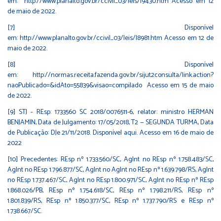
em:
http://www.planalto.gov.br/ccivil_03/leis/l9430.htm
Acesso em 12
de maio de 2022.
[7]
Disponível
em:
http://www.planalto.gov.br/ccivil_03/leis/l8981.htm
Acesso em 12 de
maio de 2022.
[8]
Disponível
em:
http://normas.receita.fazenda.gov.br/sijut2consulta/link.action?
naoPublicado=&idAto=55839&visao=compilado
Acesso em 15 de maio
de 2022.
[9]
STJ - REsp: 1733560 SC 2018/0076511-6, relator: ministro HERMAN
BENJAMIN, Data de Julgamento: 17/05/2018, T2 — SEGUNDA TURMA, Data
de Publicação: DJe 21/11/2018. Disponível
aqui
. Acesso em 16 de maio de
2022
[10]
Precedentes: REsp nº 1.733.560/SC, AgInt no REsp nº 1.758.483/SC,
AgInt no REsp 1.796.877/SC, AgInt no AgInt no REsp nº 1.639.798/RS, AgInt
no REsp 1.737.467/SC, AgInt no REsp 1.800.971/SC, AgInt no REsp nº REsp
1.868.026/PB, REsp nº 1.754.618/SC, REsp nº 1.798.211/RS, REsp nº
1.801.839/RS, REsp nº 1.850.377/SC, REsp nº 1.737.790/RS e REsp nº
1.738.667/SC.