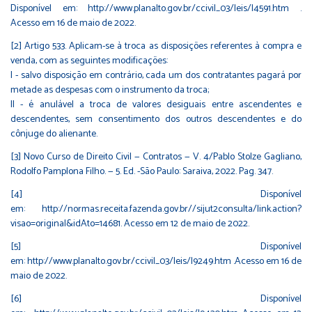
Disponível em:
http://www.planalto.gov.br/ccivil_03/leis/l4591.htm
.
Acesso em 16 de maio de 2022.
[2]
Artigo 533. Aplicam-se à troca as disposições referentes à compra e
venda, com as seguintes modificações:
I - salvo disposição em contrário, cada um dos contratantes pagará por
metade as despesas com o instrumento da troca;
II - é anulável a troca de valores desiguais entre ascendentes e
descendentes, sem consentimento dos outros descendentes e do
cônjuge do alienante.
[3]
Novo Curso de Direito Civil — Contratos — V. 4/Pablo Stolze Gagliano,
Rodolfo Pamplona Filho. — 5. Ed. -São Paulo: Saraiva, 2022. Pag. 347.
[4]
Disponível
em:
http://normas.receita.fazenda.gov.br//sijut2consulta/link.action?
visao=original&idAto=14681
. Acesso em 12 de maio de 2022.
[5]
Disponível
em:
http://www.planalto.gov.br/ccivil_03/leis/l9249.htm
.Acesso em 16 de
maio de 2022.
[6]
Disponível