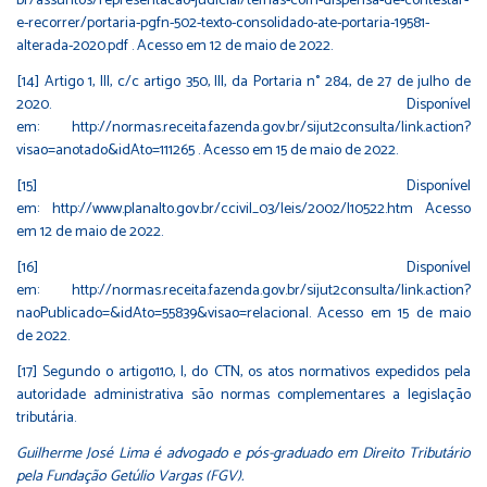
br/assuntos/representacao-judicial/temas-com-dispensa-de-contestar-
e-recorrer/portaria-pgfn-502-texto-consolidado-ate-portaria-19581-
alterada-2020.pdf
. Acesso em 12 de maio de 2022.
[14]
Artigo 1, III, c/c artigo 350, III, da Portaria n° 284, de 27 de julho de
2020. Disponível
em:
http://normas.receita.fazenda.gov.br/sijut2consulta/link.action?
visao=anotado&idAto=111265
. Acesso em 15 de maio de 2022.
[15]
Disponível
em:
http://www.planalto.gov.br/ccivil_03/leis/2002/l10522.htm
Acesso
em 12 de maio de 2022.
[16]
Disponível
em:
http://normas.receita.fazenda.gov.br/sijut2consulta/link.action?
naoPublicado=&idAto=55839&visao=relacional
. Acesso em 15 de maio
de 2022.
[17]
Segundo o artigo110, I, do CTN, os atos normativos expedidos pela
autoridade administrativa são normas complementares a legislação
tributária.
Guilherme José Lima é advogado e pós-graduado em Direito Tributário
pela Fundação Getúlio Vargas (FGV).