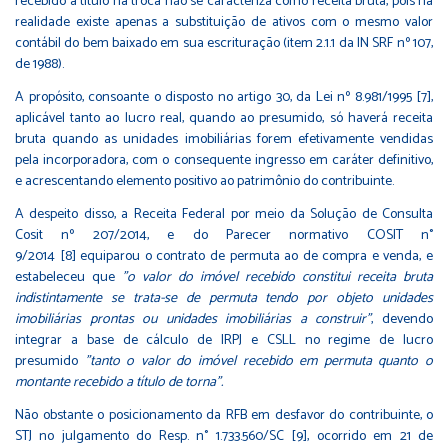
recebido a título na troca não se caracteriza como receita bruta, pois na
realidade existe apenas a substituição de ativos com o mesmo valor
contábil do bem baixado em sua escrituração (item 2.1.1 da IN SRF nº 107,
de 1988).
A propósito, consoante o disposto no artigo 30, da Lei nº 8.981/1995
[7]
,
aplicável tanto ao lucro real, quando ao presumido, só haverá receita
bruta quando as unidades imobiliárias forem efetivamente vendidas
pela incorporadora, com o consequente ingresso em caráter definitivo,
e acrescentando elemento positivo ao patrimônio do contribuinte.
A despeito disso, a Receita Federal por meio da Solução de Consulta
Cosit nº 207/2014, e do Parecer normativo COSIT n°
9/2014
[8]
equiparou o contrato de permuta ao de compra e venda, e
estabeleceu que
"o valor do imóvel recebido constitui receita bruta
indistintamente se trata-se de permuta tendo por objeto unidades
imobiliárias prontas ou unidades imobiliárias a construir"
, devendo
integrar a base de cálculo de IRPJ e CSLL no regime de lucro
presumido
"tanto o valor do imóvel recebido em permuta quanto o
montante recebido a título de torna".
Não obstante o posicionamento da RFB em desfavor do contribuinte, o
STJ no julgamento do Resp. n° 1.733.560/SC
[9]
, ocorrido em 21 de