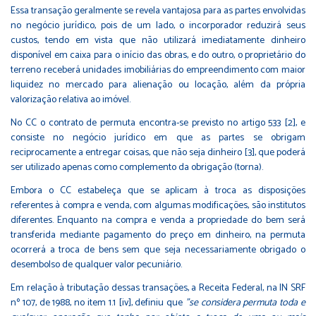
Essa transação geralmente se revela vantajosa para as partes envolvidas
no negócio jurídico, pois de um lado, o incorporador reduzirá seus
custos, tendo em vista que não utilizará imediatamente dinheiro
disponível em caixa para o início das obras, e do outro, o proprietário do
terreno receberá unidades imobiliárias do empreendimento com maior
liquidez no mercado para alienação ou locação, além da própria
valorização relativa ao imóvel.
No CC o contrato de permuta encontra-se previsto no artigo 533
[2]
, e
consiste no negócio jurídico em que as partes se obrigam
reciprocamente a entregar coisas, que não seja dinheiro
[3]
, que poderá
ser utilizado apenas como complemento da obrigação (torna).
Embora o CC estabeleça que se aplicam à troca as disposições
referentes à compra e venda, com algumas modificações, são institutos
diferentes. Enquanto na compra e venda a propriedade do bem será
transferida mediante pagamento do preço em dinheiro, na permuta
ocorrerá a troca de bens sem que seja necessariamente obrigado o
desembolso de qualquer valor pecuniário.
Em relação à tributação dessas transações, a Receita Federal, na IN SRF
nº 107, de 1988, no item 1.1
[iv]
, definiu que
"se considera permuta toda e