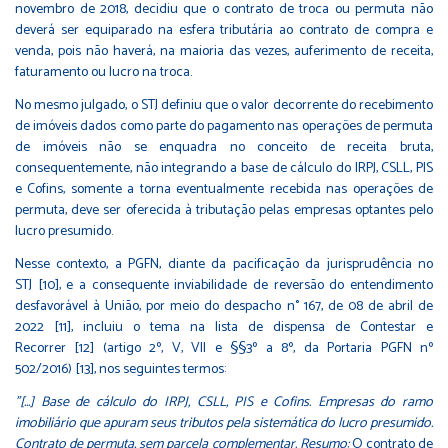
novembro de 2018, decidiu que o contrato de troca ou permuta não
deverá ser equiparado na esfera tributária ao contrato de compra e
venda, pois não haverá, na maioria das vezes, auferimento de receita,
faturamento ou lucro na troca.
No mesmo julgado, o STJ definiu que o valor decorrente do recebimento
de imóveis dados como parte do pagamento nas operações de permuta
de imóveis não se enquadra no conceito de receita bruta,
consequentemente, não integrando a base de cálculo do IRPJ, CSLL, PIS
e Cofins, somente a torna eventualmente recebida nas operações de
permuta, deve ser oferecida à tributação pelas empresas optantes pelo
lucro presumido.
Nesse contexto, a PGFN, diante da pacificação da jurisprudência no
STJ
[10]
, e a consequente inviabilidade de reversão do entendimento
desfavorável à União, por meio do despacho n° 167, de 08 de abril de
2022
[11]
, incluiu o tema na lista de dispensa de Contestar e
Recorrer
[12]
(artigo 2º, V, VII e §§3º a 8º, da Portaria PGFN nº
502/2016)
[13]
, nos seguintes termos:
"[...] Base de cálculo do IRPJ, CSLL, PIS e Cofins. Empresas do ramo
imobiliário que apuram seus tributos pela sistemática do lucro presumido.
Contrato de permuta, sem parcela complementar. Resumo:
O contrato de