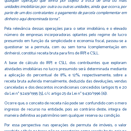
qualquer operação que tenha por objeto a troca de uma ou mais
unidades imobiliárias por outra ou outras unidades, ainda que ocorra, por
parte de um dos contratantes o pagamento de parcela complementar em
dinheiro aqui denominada torna".
Pela relevância dessas operações para o setor imobiliário, e o elevado
número de empresas incorporadoras optantes pelo regime de lucro
presumido em função da simplicidade e economia fiscal, passou-se a
questionar se a permuta, com ou sem torna (complementação em
dinheiro), constitui receita bruta para fins de IRPJ e CSLL.
A base de cálculo do IRPJ e CSLL dos contribuintes que exploram
atividades imobiliárias no lucro presumido será determinada mediante
a aplicação do percentual de 8%, e 12%, respectivamente, sobre a
receita bruta auferida mensalmente, deduzida das devoluções, vendas
canceladas e dos descontos incondicionais concedidos (artigos 15 e 20
da Lei n° 9.249/1995
[5]
, c/c artigo 25 da Lei n° 9.430/1996
[6]
).
Ocorre que, o conceito de receita não pode ser confundido com o mero
ingresso de recurso na entidade, pois ao contrário deste, integra de
maneira definitiva ao patrimônio sem qualquer reserva ou condição.
Por essa perspectiva nas operações de permuta de imóveis, o valor