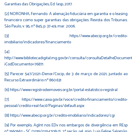
Garantias das Obrigações, Ed. Iasp, 2017.
[2] NORONHA, Fernando. A alienação fiduciária em garantia e o leasing
financeiro como super garantias das obrigações. Revista dos Tribunais.
São Paulo, v. 95, nº 845, p. 37-49, mar. 2006.
[3]
https://www.abecip.org.br/credito-
imobiliario/indicadores/financiamento
[4]
http://www.bibliotecadigital.mg.gov.br/consulta/consultaDetalheDocumen
iCodDocumento=76871
.
[5] Parecer 547/2021–Denor/Cocip, de 3 de março de 2021, juntado ao
Recurso Extraordinário nº 860.631
[6]
https://www.registrodeimoveis.org.br/portal-estatistico-registral
[7]
https://www.caixa.gov.br/voce/credito-financiamento/credito-
pessoal/credito-real-facil/Paginas/default.aspx
[8]
https://www.abecip.org.br/credito-imobiliario/indicadores/cgi
[9] Por exemplo, AgInt nos EDv nos embargos de divergência em REsp
nº 1560562 - SC (2015/0254708-7), 2ª seção, rel. min. Luis Felipe Salomão,