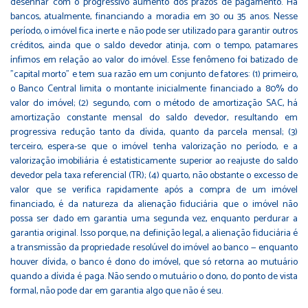
desenhar com o progressivo aumento dos prazos de pagamento. Há
bancos, atualmente, financiando a moradia em 30 ou 35 anos. Nesse
período, o imóvel fica inerte e não pode ser utilizado para garantir outros
créditos, ainda que o saldo devedor atinja, com o tempo, patamares
ínfimos em relação ao valor do imóvel. Esse fenômeno foi batizado de
"capital morto" e tem sua razão em um conjunto de fatores: (1) primeiro,
o Banco Central limita o montante inicialmente financiado a 80% do
valor do imóvel; (2) segundo, com o método de amortização SAC, há
amortização constante mensal do saldo devedor, resultando em
progressiva redução tanto da dívida, quanto da parcela mensal; (3)
terceiro, espera-se que o imóvel tenha valorização no período, e a
valorização imobiliária é estatisticamente superior ao reajuste do saldo
devedor pela taxa referencial (TR); (4) quarto, não obstante o excesso de
valor que se verifica rapidamente após a compra de um imóvel
financiado, é da natureza da alienação fiduciária que o imóvel não
possa ser dado em garantia uma segunda vez, enquanto perdurar a
garantia original. Isso porque, na definição legal, a alienação fiduciária é
a transmissão da propriedade resolúvel do imóvel ao banco — enquanto
houver dívida, o banco é dono do imóvel, que só retorna ao mutuário
quando a dívida é paga. Não sendo o mutuário o dono, do ponto de vista
formal, não pode dar em garantia algo que não é seu.