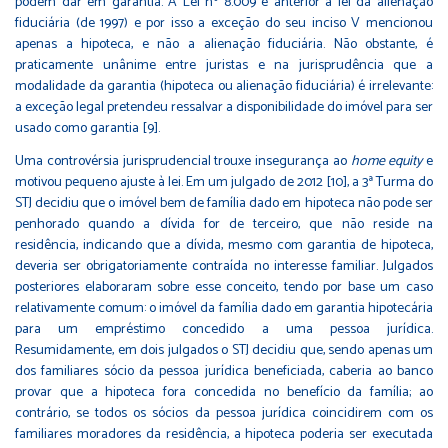
podem dar em garantia. A Lei nº 8.009 é anterior à lei da alienação
fiduciária (de 1997) e por isso a exceção do seu inciso V mencionou
apenas a hipoteca, e não a alienação fiduciária. Não obstante, é
praticamente unânime entre juristas e na jurisprudência que a
modalidade da garantia (hipoteca ou alienação fiduciária) é irrelevante:
a exceção legal pretendeu ressalvar a disponibilidade do imóvel para ser
usado como garantia [9].
Uma controvérsia jurisprudencial trouxe insegurança ao
home equity
e
motivou pequeno ajuste à lei. Em um julgado de 2012 [10], a 3ª Turma do
STJ decidiu que o imóvel bem de família dado em hipoteca não pode ser
penhorado quando a dívida for de terceiro, que não reside na
residência, indicando que a dívida, mesmo com garantia de hipoteca,
deveria ser obrigatoriamente contraída no interesse familiar. Julgados
posteriores elaboraram sobre esse conceito, tendo por base um caso
relativamente comum: o imóvel da família dado em garantia hipotecária
para um empréstimo concedido a uma pessoa jurídica.
Resumidamente, em dois julgados o STJ decidiu que, sendo apenas um
dos familiares sócio da pessoa jurídica beneficiada, caberia ao banco
provar que a hipoteca fora concedida no benefício da família; ao
contrário, se todos os sócios da pessoa jurídica coincidirem com os
familiares moradores da residência, a hipoteca poderia ser executada