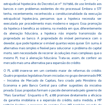
extrajudicial hipotecária do Decreto-Lei nº 70/1966, de uso limitado aos
bancos e com problemas evidentes de rito processual. Embora o STF
tenha, recentemente, reconhecido a constitucionalidade da execução
extrajudicial hipotecária, pensamos que a hipoteca necessita ser
executada por procedimento mais moderno e seguro. Essa promoção
da hipoteca é benéfica ao sistema, na medida em que, diferentemente
da alienação fiduciária, a hipoteca não importa transmissão da
propriedade ao banco. A propriedade do imóvel permanece com o
devedor, que pode hipotecar o imóvel quantas vezes quiser. Em suma, é
alternativa mais simples e flexível para solucionar o problema do capital
morto, sem necessidade de recorrer às soluções mais complexas que o
mesmo PL traz à alienação fiduciária. Trata-se, assim, de conferir ao
mercado mais uma alternativa para expansão do crédito.
O PL 4.188 insere-se em um contexto maior de reformas do crédito.
Quatro propostas legislativas foram iniciadas no grupo denominado IMK
— Iniciativa de Mercado de Capitais, foro criado pelo Ministério da
Economia e pelo Banco Central para colher sugestões da iniciativa
privada. Essas propostas formam o pacote denominado pelo governo de
"Mais Garantias". Enquanto o PL 4.188 promove diretamente a eficácia
da garantia imobiliária e a expansão do crédito, outra medida, a MP