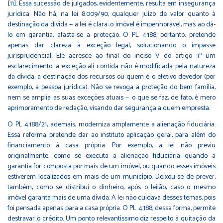
[11]. Essa sucessão de julgados, evidentemente, resulta em insegurança
jurídica. Não há, na lei 8.009/90, qualquer juízo de valor quanto à
destinação da dívida — a lei é clara: o imóvel é impenhorável, mas ao dá-
lo em garantia, afasta-se a proteção. O PL 4.188, portanto, pretende
apenas dar clareza à exceção legal, solucionando o impasse
jurisprudencial. Ele acresce ao final do inciso V do artigo 3º um
esclarecimento: a exceção ali contida não é modificada pela natureza
da dívida, a destinação dos recursos ou quem é o efetivo devedor (por
exemplo, a pessoa jurídica). Não se revoga a proteção do bem família,
nem se amplia as suas exceções atuais — o que se faz, de fato, é mero
aprimoramento de redação, visando dar segurança a quem empresta.
O PL 4.188/21, ademais, moderniza amplamente a alienação fiduciária.
Essa reforma pretende dar ao instituto aplicação geral, para além do
financiamento à casa própria. Por exemplo, a lei não previu
originalmente, como se executa a alienação fiduciária quando a
garantia for composta por mais de um imóvel, ou quando esses imóveis
estiverem localizados em mais de um município. Deixou-se de prever,
também, como se distribui o dinheiro, após o leilão, caso o mesmo
imóvel garanta mais de uma dívida. A lei não cuidava desses temas, pois
foi pensada apenas para a casa própria. O PL 4.188, dessa forma, permite
destravar o crédito. Um ponto relevantíssimo diz respeito à quitação da