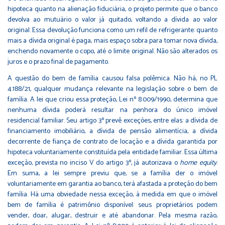
hipoteca quanto na alienação fiduciária, o projeto permite que o banco
devolva ao mutuário o valor já quitado, voltando a dívida ao valor
original. Essa devolução funciona como um refil de refrigerante: quanto
mais a dívida original é paga, mais espaço sobra para tomar nova dívida,
enchendo novamente o copo, até o limite original. Não são alterados os
juros e o prazo final de pagamento.
A questão do bem de família causou falsa polêmica. Não há, no PL
4.188/21, qualquer mudança relevante na legislação sobre o bem de
família. A lei que criou essa proteção, Lei nº 8.009/1990, determina que
nenhuma dívida poderá resultar na penhora do único imóvel
residencial familiar. Seu artigo 3º prevê exceções, entre elas: a dívida de
financiamento imobiliário, a dívida de pensão alimentícia, a dívida
decorrente de fiança de contrato de locação e a dívida garantida por
hipoteca voluntariamente constituída pela entidade familiar. Essa última
exceção, prevista no inciso V do artigo 3º, já autorizava o
home equity
.
Em suma, a lei sempre previu que, se a família der o imóvel
voluntariamente em garantia ao banco, terá afastada a proteção do bem
família. Há uma obviedade nessa exceção, à medida em que o imóvel
bem de família é patrimônio disponível: seus proprietários podem
vender, doar, alugar, destruir e até abandonar. Pela mesma razão,