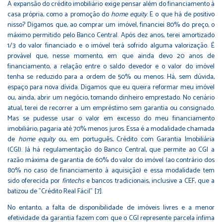
A expansão do crédito imobiliário exige pensar além do financiamento à
casa própria, como a promoção do
home equity
. E o que há de positivo
nisso? Digamos que, ao comprar um imóvel, financiei 80% do preço, o
máximo permitido pelo Banco Central. Após dez anos, terei amortizado
1/3 do valor financiado e o imóvel terá sofrido alguma valorização. É
provável que, nesse momento, em que ainda devo 20 anos de
financiamento, a relação entre o saldo devedor e o valor do imóvel
tenha se reduzido para a ordem de 50% ou menos. Há, sem dúvida,
espaço para nova dívida. Digamos que eu queira reformar meu imóvel
ou, ainda, abrir um negócio, tomando dinheiro emprestado. No cenário
atual, terei de recorrer a um empréstimo sem garantia ou consignado.
Mas se pudesse usar o valor em excesso do meu financiamento
imobiliário, pagaria até 70% menos juros. Essa é a modalidade chamada
de
home equity
ou, em português, Crédito com Garantia Imobiliária
(CGI). Já há regulamentação do Banco Central, que permite ao CGI a
razão máxima de garantia de 60% do valor do imóvel (ao contrário dos
80% no caso de financiamento à aquisição) e essa modalidade tem
sido oferecida por
fintechs
e bancos tradicionais, inclusive a CEF, que a
batizou de "Crédito Real Fácil" [7].
No entanto, a falta de disponibilidade de imóveis livres e a menor
efetividade da garantia fazem com que o CGI represente parcela ínfima