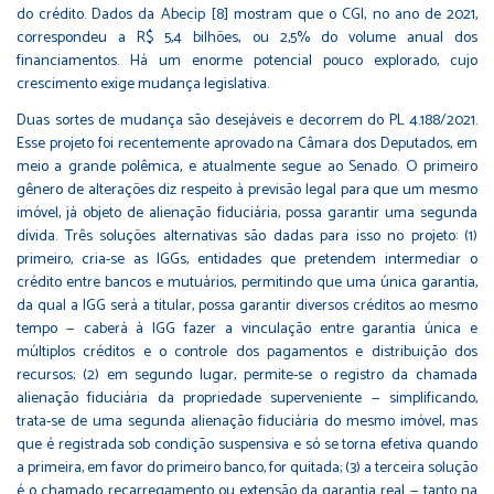
do crédito. Dados da Abecip [8] mostram que o CGI, no ano de 2021,
correspondeu a R$ 5,4 bilhões, ou 2,5% do volume anual dos
financiamentos. Há um enorme potencial pouco explorado, cujo
crescimento exige mudança legislativa.
Duas sortes de mudança são desejáveis e decorrem do PL 4.188/2021.
Esse projeto foi recentemente aprovado na Câmara dos Deputados, em
meio a grande polêmica, e atualmente segue ao Senado. O primeiro
gênero de alterações diz respeito à previsão legal para que um mesmo
imóvel, já objeto de alienação fiduciária, possa garantir uma segunda
dívida. Três soluções alternativas são dadas para isso no projeto: (1)
primeiro, cria-se as IGGs, entidades que pretendem intermediar o
crédito entre bancos e mutuários, permitindo que uma única garantia,
da qual a IGG será a titular, possa garantir diversos créditos ao mesmo
tempo — caberá à IGG fazer a vinculação entre garantia única e
múltiplos créditos e o controle dos pagamentos e distribuição dos
recursos; (2) em segundo lugar, permite-se o registro da chamada
alienação fiduciária da propriedade superveniente — simplificando,
trata-se de uma segunda alienação fiduciária do mesmo imóvel, mas
que é registrada sob condição suspensiva e só se torna efetiva quando
a primeira, em favor do primeiro banco, for quitada; (3) a terceira solução
é o chamado recarregamento ou extensão da garantia real — tanto na