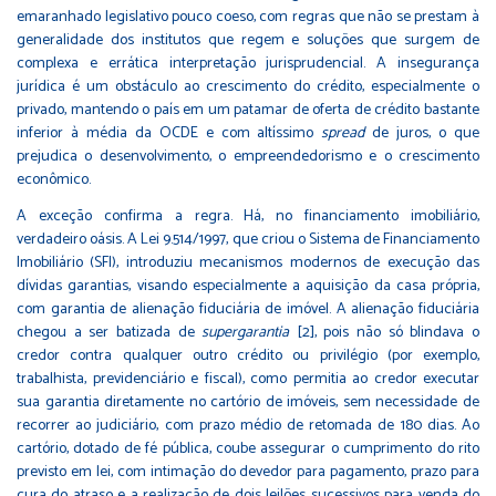
emaranhado legislativo pouco coeso, com regras que não se prestam à
generalidade dos institutos que regem e soluções que surgem de
complexa e errática interpretação jurisprudencial. A insegurança
jurídica é um obstáculo ao crescimento do crédito, especialmente o
privado, mantendo o país em um patamar de oferta de crédito bastante
inferior à média da OCDE e com altíssimo
spread
de juros, o que
prejudica o desenvolvimento, o empreendedorismo e o crescimento
econômico.
A exceção confirma a regra. Há, no financiamento imobiliário,
verdadeiro oásis. A Lei 9.514/1997, que criou o Sistema de Financiamento
Imobiliário (SFI), introduziu mecanismos modernos de execução das
dívidas garantias, visando especialmente a aquisição da casa própria,
com garantia de alienação fiduciária de imóvel. A alienação fiduciária
chegou a ser batizada de
supergarantia
[2], pois não só blindava o
credor contra qualquer outro crédito ou privilégio (por exemplo,
trabalhista, previdenciário e fiscal), como permitia ao credor executar
sua garantia diretamente no cartório de imóveis, sem necessidade de
recorrer ao judiciário, com prazo médio de retomada de 180 dias. Ao
cartório, dotado de fé pública, coube assegurar o cumprimento do rito
previsto em lei, com intimação do devedor para pagamento, prazo para
cura do atraso e a realização de dois leilões sucessivos para venda do