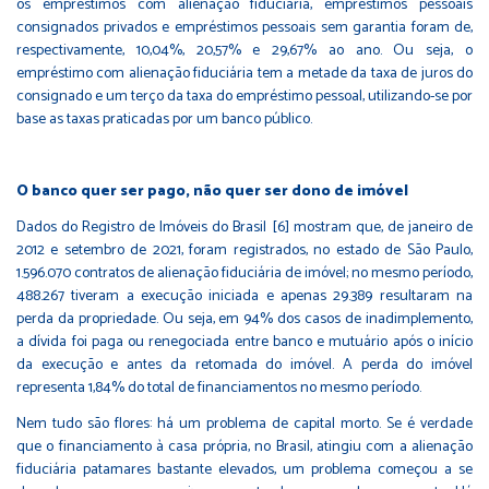
os empréstimos com alienação fiduciária, empréstimos pessoais
consignados privados e empréstimos pessoais sem garantia foram de,
respectivamente, 10,04%, 20,57% e 29,67% ao ano. Ou seja, o
empréstimo com alienação fiduciária tem a metade da taxa de juros do
consignado e um terço da taxa do empréstimo pessoal, utilizando-se por
base as taxas praticadas por um banco público.
O banco quer ser pago, não quer ser dono de imóvel
Dados do Registro de Imóveis do Brasil [6] mostram que, de janeiro de
2012 e setembro de 2021, foram registrados, no estado de São Paulo,
1.596.070 contratos de alienação fiduciária de imóvel; no mesmo período,
488.267 tiveram a execução iniciada e apenas 29.389 resultaram na
perda da propriedade. Ou seja, em 94% dos casos de inadimplemento,
a dívida foi paga ou renegociada entre banco e mutuário após o início
da execução e antes da retomada do imóvel. A perda do imóvel
representa 1,84% do total de financiamentos no mesmo período.
Nem tudo são flores: há um problema de capital morto. Se é verdade
que o financiamento à casa própria, no Brasil, atingiu com a alienação
fiduciária patamares bastante elevados, um problema começou a se