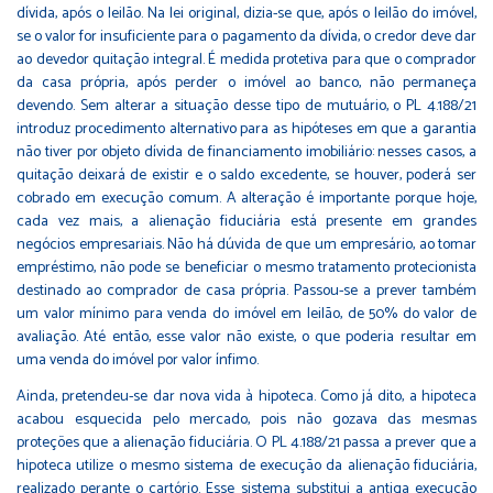
dívida, após o leilão. Na lei original, dizia-se que, após o leilão do imóvel,
se o valor for insuficiente para o pagamento da dívida, o credor deve dar
ao devedor quitação integral. É medida protetiva para que o comprador
da casa própria, após perder o imóvel ao banco, não permaneça
devendo. Sem alterar a situação desse tipo de mutuário, o PL 4.188/21
introduz procedimento alternativo para as hipóteses em que a garantia
não tiver por objeto dívida de financiamento imobiliário: nesses casos, a
quitação deixará de existir e o saldo excedente, se houver, poderá ser
cobrado em execução comum. A alteração é importante porque hoje,
cada vez mais, a alienação fiduciária está presente em grandes
negócios empresariais. Não há dúvida de que um empresário, ao tomar
empréstimo, não pode se beneficiar o mesmo tratamento protecionista
destinado ao comprador de casa própria. Passou-se a prever também
um valor mínimo para venda do imóvel em leilão, de 50% do valor de
avaliação. Até então, esse valor não existe, o que poderia resultar em
uma venda do imóvel por valor ínfimo.
Ainda, pretendeu-se dar nova vida à hipoteca. Como já dito, a hipoteca
acabou esquecida pelo mercado, pois não gozava das mesmas
proteções que a alienação fiduciária. O PL 4.188/21 passa a prever que a
hipoteca utilize o mesmo sistema de execução da alienação fiduciária,
realizado perante o cartório. Esse sistema substitui a antiga execução