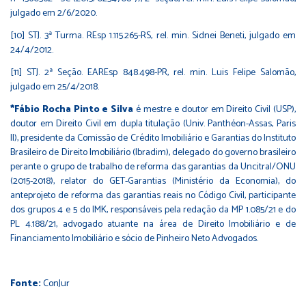
julgado em 2/6/2020.
[10] STJ. 3ª Turma. REsp 1.115.265-RS, rel. min. Sidnei Beneti, julgado em
24/4/2012.
[11] STJ. 2ª Seção. EAREsp 848.498-PR, rel. min. Luis Felipe Salomão,
julgado em 25/4/2018.
*Fábio Rocha Pinto e Silva
é mestre e doutor em Direito Civil (USP),
doutor em Direito Civil em dupla titulação (Univ. Panthéon-Assas, Paris
II), presidente da Comissão de Crédito Imobiliário e Garantias do Instituto
Brasileiro de Direito Imobiliário (Ibradim), delegado do governo brasileiro
perante o grupo de trabalho de reforma das garantias da Uncitral/ONU
(2015-2018), relator do GET-Garantias (Ministério da Economia), do
anteprojeto de reforma das garantias reais no Código Civil, participante
dos grupos 4 e 5 do IMK, responsáveis pela redação da MP 1.085/21 e do
PL 4.188/21, advogado atuante na área de Direito Imobiliário e de
Financiamento Imobiliário e sócio de Pinheiro Neto Advogados.
Fonte:
ConJur