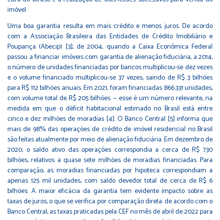
imóvel.
Uma boa garantia resulta em mais crédito e menos juros. De acordo
com a Associação Brasileira das Entidades de Crédito Imobiliário e
Poupança (Abecip) [3], de 2004, quando a Caixa Econômica Federal
passou a financiar imóveis com garantia de alienação fiduciária, a 2014,
o número de unidades financiadas por bancos multiplicou-se dez vezes
e o volume financiado multiplicou-se 37 vezes, saindo de R$ 3 bilhões
para R$ 112 bilhões anuais. Em 2021, foram financiadas 866.331 unidades,
com volume total de R$ 205 bilhões — esse é um número relevante, na
medida em que o déficit habitacional estimado no Brasil está entre
cinco e dez milhões de moradias [4]. O Banco Central [5] informa que
mais de 98% das operações de crédito de imóvel residencial no Brasil
são feitas atualmente por meio de alienação fiduciária. Em dezembro de
2020, o saldo ativo das operações correspondia a cerca de R$ 730
bilhões, relativos a quase sete milhões de moradias financiadas. Para
comparação, as moradias financiadas por hipoteca correspondiam a
apenas 125 mil unidades, com saldo devedor total de cerca de R$ 6
bilhões. A maior eficácia da garantia tem evidente impacto sobre as
taxas de juros, o que se verifica por comparação direta: de acordo com o
Banco Central, as taxas praticadas pela CEF no mês de abril de 2022 para