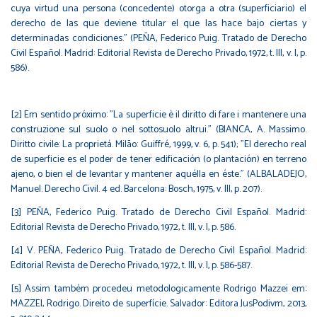
cuya virtud una persona (concedente) otorga a otra (superficiario) el
derecho de las que deviene titular el que las hace bajo ciertas y
determinadas condiciones." (PEÑA, Federico Puig. Tratado de Derecho
Civil Español. Madrid: Editorial Revista de Derecho Privado, 1972, t. III, v. I, p.
586).
[2] Em sentido próximo: "La superficie è il diritto di fare i mantenere una
construzione sul suolo o nel sottosuolo altrui." (BIANCA, A. Massimo.
Diritto civile: La proprietá. Milão: Guiffré, 1999, v. 6, p. 541); "El derecho real
de superficie es el poder de tener edificación (o plantación) en terreno
ajeno, o bien el de levantar y mantener aquélla en éste." (ALBALADEJO,
Manuel. Derecho Civil. 4 ed. Barcelona: Bosch, 1975, v. III, p. 207).
[3] PEÑA, Federico Puig. Tratado de Derecho Civil Español. Madrid:
Editorial Revista de Derecho Privado, 1972, t. III, v. I, p. 586.
[4] V. PEÑA, Federico Puig. Tratado de Derecho Civil Español. Madrid:
Editorial Revista de Derecho Privado, 1972, t. III, v. I, p. 586-587.
[5] Assim também procedeu metodologicamente Rodrigo Mazzei em:
MAZZEI, Rodrigo. Direito de superfície. Salvador: Editora JusPodivm, 2013,