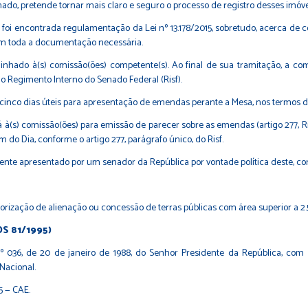
nado, pretende tornar mais claro e seguro o processo de registro desses imóve
 foi encontrada regulamentação da Lei nº 13.178/2015, sobretudo, acerca de
com toda a documentação necessária.
inhado à(s) comissão(ões) competente(s). Ao final de sua tramitação, a c
 do Regimento Interno do Senado Federal (Risf).
inco dias úteis para apresentação de emendas perante a Mesa, nos termos do art
 à(s) comissão(ões) para emissão de parecer sobre as emendas (artigo 277, R
o Dia, conforme o artigo 277, parágrafo único, do Risf.
mente apresentado por um senador da República por vontade política deste, c
utorização de alienação ou concessão de terras públicas com área superior a 2
PDS 81/1995)
6, de 20 de janeiro de 1988, do Senhor Presidente da República, com a
Nacional.
5 — CAE.