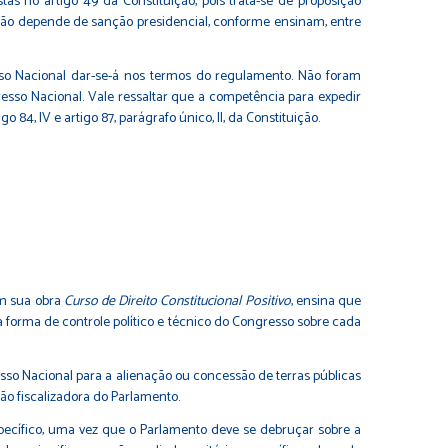
as no artigo 49 da Constituição, pois trata-se de proposição
não depende de sanção presidencial, conforme ensinam, entre
sso Nacional dar-se-á nos termos do regulamento. Não foram
sso Nacional. Vale ressaltar que a competência para expedir
84, IV e artigo 87, parágrafo único, II, da Constituição.
em sua obra
Curso de Direito Constitucional Positivo
, ensina que
 forma de controle político e técnico do Congresso sobre cada
sso Nacional para a alienação ou concessão de terras públicas
ão fiscalizadora do Parlamento.
specífico, uma vez que o Parlamento deve se debruçar sobre a