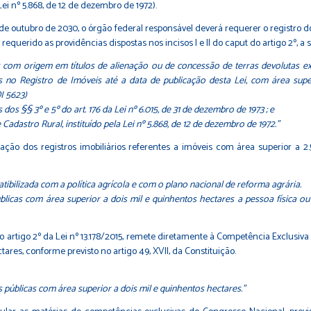
ei nº 5.868, de 12 de dezembro de 1972).
22 de outubro de 2030, o órgão federal responsável deverá requerer o registro
requerido as providências dispostas nos incisos I e II do caput do artigo 2º, a 
ais com origem em títulos de alienação ou de concessão de terras devolutas ex
 Registro de Imóveis até a data de publicação desta Lei, com área superi
I 5623)
os §§ 3º e 5º do art. 176 da Lei nº 6.015, de 31 de dezembro de 1973 ; e
Cadastro Rural, instituído pela Lei nº 5.868, de 12 de dezembro de 1972.”
ficação dos registros imobiliários referentes a imóveis com área superior a
atibilizada com a política agrícola e com o plano nacional de reforma agrária.
úblicas com área superior a dois mil e quinhentos hectares a pessoa física ou
 do artigo 2º da Lei nº 13.178/2015, remete diretamente à Competência Exclusi
ares, conforme previsto no artigo 49, XVII, da Constituição.
 públicas com área superior a dois mil e quinhentos hectares.”