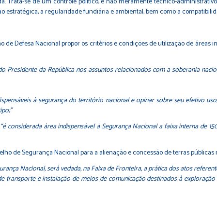
. Trata-se de um controle político, e não meramente técnico-administrativo. 
ção estratégica, a regularidade fundiária e ambiental, bem como a compatibilid
o de Defesa Nacional propor os critérios e condições de utilização de áreas i
 do Presidente da República nos assuntos relacionados com a soberania nacio
ndispensáveis à segurança do território nacional e opinar sobre seu efetivo us
ipo;”
e
“é considerada área indispensável à Segurança Nacional a faixa interna de 150 K
nselho de Segurança Nacional para a alienação e concessão de terras públicas n
rança Nacional, será vedada, na Faixa de Fronteira, a prática dos atos referent
s de transporte e instalação de meios de comunicação destinados à exploração