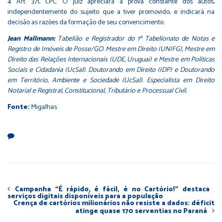
4 Art. 371, CPC. O juiz apreciará a prova constante dos autos,
independentemente do sujeito que a tiver promovido, e indicará na
decisão as razões da formação de seu convencimento.
Jean Mallmann:
Tabelião e Registrador do 1º Tabelionato de Notas e
Registro de Imóveis de Posse/GO. Mestre em Direito (UNIFG), Mestre em
Direito das Relações Internacionais (UDE, Uruguai) e Mestre em Políticas
Sociais e Cidadania (UcSal). Doutorando em Direito (IDP) e Doutorando
em Território, Ambiente e Sociedade (UcSal). Especialista em Direito
Notarial e Registral, Constitucional, Tributário e Processual Civil.
Fonte:
Migalhas
Campanha “É rápido, é fácil, é no Cartório!” destaca
serviços digitais disponíveis para a população
Crença de cartórios milionários não resiste a dados: déficit
atinge quase 170 serventias no Paraná