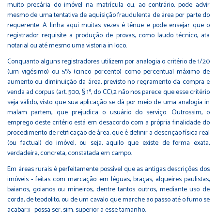
muito precária do imóvel na matrícula ou, ao contrário, pode advir
mesmo de uma tentativa de aquisição fraudulenta de área por parte do
requerente. A linha aqui muitas vezes é tênue e pode ensejar que o
registrador requisite a produção de provas, como laudo técnico, ata
notarial ou até mesmo uma vistoria in loco.
Conquanto alguns registradores utilizem por analogia o critério de 1/20
(um vigésimo) ou 5% (cinco porcento) como percentual máximo de
aumento ou diminuição da área, previsto no regramento da compra e
venda ad corpus (art. 500, § 1º, do CC),2 não nos parece que esse critério
seja válido, visto que sua aplicação se dá por meio de uma analogia in
malam partem, que prejudica o usuário do serviço. Outrossim, o
emprego deste critério está em desacordo com a própria finalidade do
procedimento de retificação de área, que é definir a descrição física real
(ou factual) do imóvel, ou seja, aquilo que existe de forma exata,
verdadeira, concreta, constatada em campo.
Em áreas rurais é perfeitamente possível que as antigas descrições dos
imóveis - feitas com marcação em léguas, braças, alqueires paulistas,
baianos, goianos ou mineiros, dentre tantos outros, mediante uso de
corda, de teodolito, ou de um cavalo que marche ao passo até o fumo se
acabar3 - possa ser, sim, superior a esse tamanho.