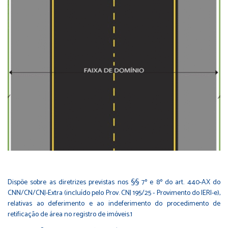
Dispõe sobre as diretrizes previstas nos §§ 7º e 8º do art. 440-AX do
CNN/CN/CNJ-Extra (incluído pelo Prov. CNJ 195/25 - Provimento do IERI-e),
relativas ao deferimento e ao indeferimento do procedimento de
retificação de área no registro de imóveis.1