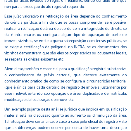
fatos jurídicos levados ao registro imobiliário, sendo conditio sine qua
non para a execução do ato registral requerido.
Esse juízo valorativo na retificação de área depende do conhecimento
da ciência jurídica, a fim de que se possa compreender se é possível
realizar a retificação de área de acordo com a integridade do direito, se
ela é intra muros ou configura algum tipo de aquisição de parte de
imóveis vizinhos, se existe alguma sobreposição com terras públicas, se
se exige a certificação da poligonal no INCRA, se os documentos dos
vizinhos demonstram que são eles os proprietários ou ocupantes legais,
se respeita as divisas existentes etc.
Além disso, também é essencial para a qualificação registral substantiva
o conhecimento da práxis cartorial, que decorre exatamente do
conhecimento prático de como se configura a circunscrição territorial
(que é única para cada cartório de registro de imóveis justamente por
esse motivo), evitando sobreposição de área, duplicidade de matrícula,
modificação da localização do imóvel etc.
Um exemplo pujante desta análise jurídica que implica em qualificação
material está na discussão quanto ao aumento ou diminuição da área.
Tal situação deve ser analisado caso-a-caso pelo oficial de registro, visto
que as diferenças podem ocorrer por conta de haver uma descrição