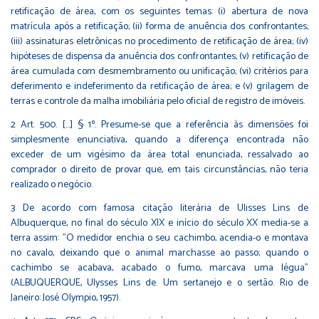
retificação de área, com os seguintes temas: (i) abertura de nova
matrícula após a retificação; (ii) forma de anuência dos confrontantes;
(iii) assinaturas eletrônicas no procedimento de retificação de área; (iv)
hipóteses de dispensa da anuência dos confrontantes; (v) retificação de
área cumulada com desmembramento ou unificação; (vi) critérios para
deferimento e indeferimento da retificação de área; e (v) grilagem de
terras e controle da malha imobiliária pelo oficial de registro de imóveis.
2 Art. 500. [...] § 1º. Presume-se que a referência às dimensões foi
simplesmente enunciativa, quando a diferença encontrada não
exceder de um vigésimo da área total enunciada, ressalvado ao
comprador o direito de provar que, em tais circunstâncias, não teria
realizado o negócio.
3 De acordo com famosa citação literária de Ulisses Lins de
Albuquerque, no final do século XIX e início do século XX media-se a
terra assim: "O medidor enchia o seu cachimbo, acendia-o e montava
no cavalo, deixando que o animal marchasse ao passo; quando o
cachimbo se acabava, acabado o fumo, marcava uma légua"
(ALBUQUERQUE, Ulysses Lins de. Um sertanejo e o sertão. Rio de
Janeiro: José Olympio, 1957).