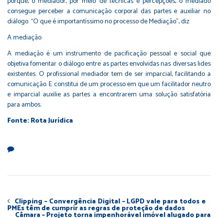
porque, o mediador, por meio de técnicas e percepções, o mediado
consegue perceber a comunicação corporal das partes e auxiliar no
diálogo. “O que é importantíssimo no processo de Mediação”, diz
A mediação
A mediação é um instrumento de pacificação pessoal e social que
objetiva fomentar o diálogo entre as partes envolvidas nas diversas lides
existentes. O profissional mediador tem de ser imparcial, facilitando a
comunicação. E constitui de um processo em que um facilitador neutro
e imparcial auxilie as partes a encontrarem uma solução satisfatória
para ambos.
Fonte: Rota Jurídica
Clipping – Convergência Digital – LGPD vale para todos e
PMEs têm de cumprir as regras de proteção de dados
Câmara – Projeto torna impenhorável imóvel alugado para