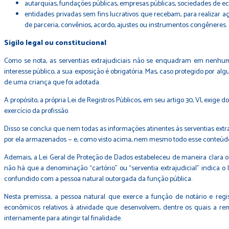
autarquias, fundações públicas, empresas públicas, sociedades de ec
entidades privadas sem fins lucrativos que recebam, para realizar 
de parceria, convênios, acordo, ajustes ou instrumentos congêneres.
Sigilo legal ou constitucional
Como se nota, as serventias extrajudiciais não se enquadram em nenhum d
interesse público, a sua exposição é obrigatória. Mas, caso protegido por a
de uma criança que foi adotada.
A propósito, a própria Lei de Registros Públicos, em seu artigo 30, VI, ex
exercício da profissão.
Disso se conclui que nem todas as informações atinentes às serventias extra
por ela armazenados — e, como visto acima, nem mesmo todo esse conteúdo
Ademais, a Lei Geral de Proteção de Dados estabeleceu de maneira clara o 
não há que a denominação “cartório” ou “serventia extrajudicial” indica o l
confundido com a pessoa natural outorgada da função pública.
Nesta premissa, a pessoa natural que exerce a função de notário e regis
econômicos relativos à atividade que desenvolvem, dentre os quais a 
internamente para atingir tal finalidade.