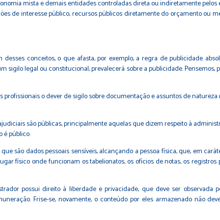
onomia mista e demais entidades controladas direta ou indiretamente pelos e
ações de interesse público, recursos públicos diretamente do orçamento ou m
esses conceitos, o que afasta, por exemplo, a regra de publicidade absolu
lgum sigilo legal ou constitucional, prevalecerá sobre a publicidade. Pensem
ige dos profissionais o dever de sigilo sobre documentação e assuntos de nat
judiciais são públicas, principalmente aquelas que dizem respeito à administ
 é público.
que são dados pessoais sensíveis, alcançando a pessoa física, que, em carát
ugar físico onde funcionam os tabelionatos, os ofícios de notas, os registros
trador possui direito à liberdade e privacidade, que deve ser observada p
remuneração. Frise-se, novamente, o conteúdo por eles armazenado não d