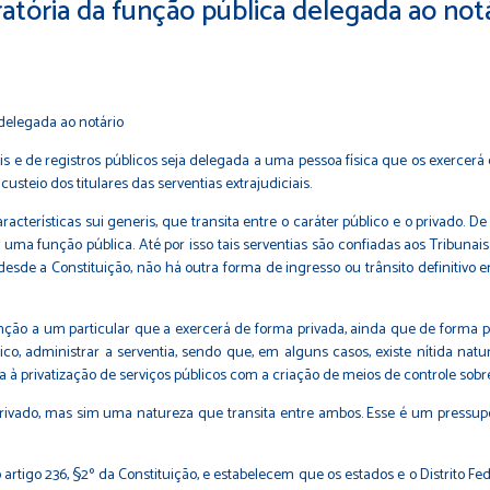
eratória da função pública delegada ao not
ais e de registros públicos seja delegada a uma pessoa física que os exercer
usteio dos titulares das serventias extrajudiciais.
racterísticas sui generis, que transita entre o caráter público e o privado
e uma função pública. Até por isso tais serventias são confiadas aos Tribuna
desde a Constituição, não há outra forma de ingresso ou trânsito definitivo 
função a um particular que a exercerá de forma privada, ainda que de forma 
ico, administrar a serventia, sendo que, em alguns casos, existe nítida na
à privatização de serviços públicos com a criação de meios de controle sobr
 privado, mas sim uma natureza que transita entre ambos. Esse é um pressup
igo 236, §2º da Constituição, e estabelecem que os estados e o Distrito Federa