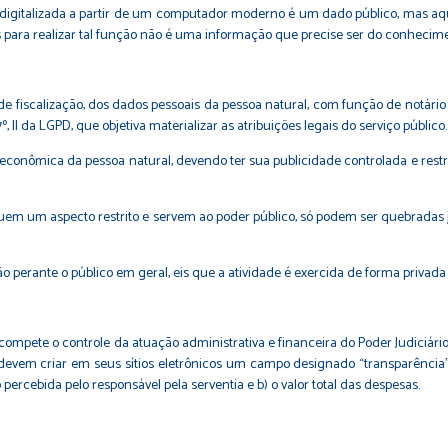
gitalizada a partir de um computador moderno é um dado público, mas aqu
ara realizar tal função não é uma informação que precise ser do conhecime
e fiscalização, dos dados pessoais da pessoa natural, com função de notário 
, II da LGPD, que objetiva materializar as atribuições legais do serviço público.
 econômica da pessoa natural, devendo ter sua publicidade controlada e rest
em um aspecto restrito e servem ao poder público, só podem ser quebradas 
não perante o público em geral, eis que a atividade é exercida de forma privad
mpete o controle da atuação administrativa e financeira do Poder Judiciário e
s devem criar em seus sítios eletrônicos um campo designado “transparência”
rcebida pelo responsável pela serventia e b) o valor total das despesas.