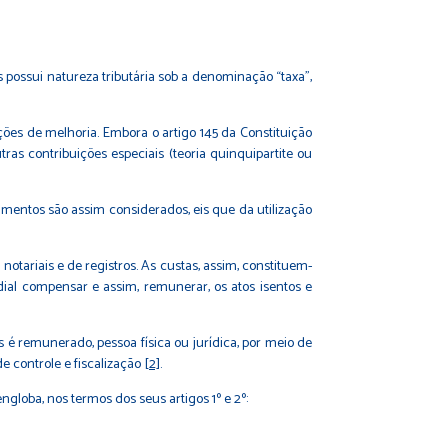
 possui natureza tributária sob a denominação “taxa”,
ições de melhoria. Embora o artigo 145 da Constituição
as contribuições especiais (teoria quinquipartite ou
olumentos são assim considerados, eis que da utilização
tariais e de registros. As custas, assim, constituem-
ial compensar e assim, remunerar, os atos isentos e
é remunerado, pessoa física ou jurídica, por meio de
e controle e fiscalização
[2]
.
ngloba, nos termos dos seus artigos 1º e 2º: