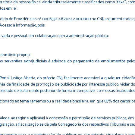
ia da pessoa física, ainda tributariamente classificados como “taxa”, con
tos em lei.
dido de Providências nº 0006532-48.2022.2.00.0000 no CNJ, argumentando qu
cesso à Informação, pois:
rivada e pessoal, em colaboração com a administração pública;
rimônio próprio;
s serventias extrajudiciais é advinda do pagamento de emolumentos pelos 
Portal Justiça Aberta, do próprio CNJ, facilmente acessível a qualquer cidad
ia da finalidade de promoção de publicidade por interesse público, violando 
ssibilidade de tratamento posterior de forma incompatível com essas finalidades
ecionado ao tema rememorou a realidade brasileira, em que 85% dos cartório
 análoga ao regime aplicável à concessão e permissão de serviços públicos, 
lação, a fiscalização se dá pela Corregedoria dos respectivos Tribunais e seus