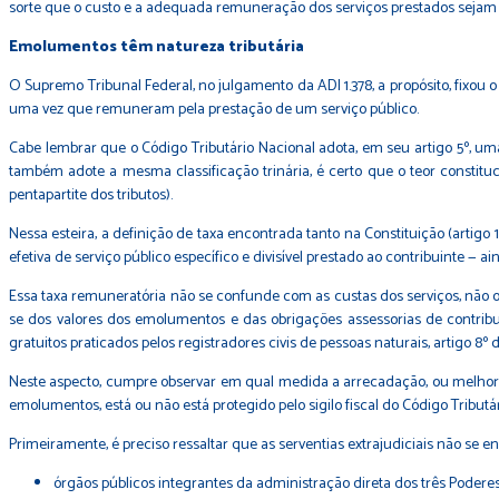
sorte que o custo e a adequada remuneração dos serviços prestados sejam 
Emolumentos têm natureza tributária
O Supremo Tribunal Federal, no julgamento da ADI 1.378, a propósito, fixou
uma vez que remuneram pela prestação de um serviço público.
Cabe lembrar que o Código Tributário Nacional adota, em seu artigo 5º, uma 
também adote a mesma classificação trinária, é certo que o teor constitu
pentapartite dos tributos).
Nessa esteira, a definição de taxa encontrada tanto na Constituição (artigo 
efetiva de serviço público específico e divisível prestado ao contribuinte — a
Essa taxa remuneratória não se confunde com as custas dos serviços, não ob
se dos valores dos emolumentos e das obrigações assessorias de contribu
gratuitos praticados pelos registradores civis de pessoas naturais, artigo 
Neste aspecto, cumpre observar em qual medida a arrecadação, ou melhor, a
emolumentos, está ou não está protegido pelo sigilo fiscal do Código Tribut
Primeiramente, é preciso ressaltar que as serventias extrajudiciais não se en
órgãos públicos integrantes da administração direta dos três Poderes 