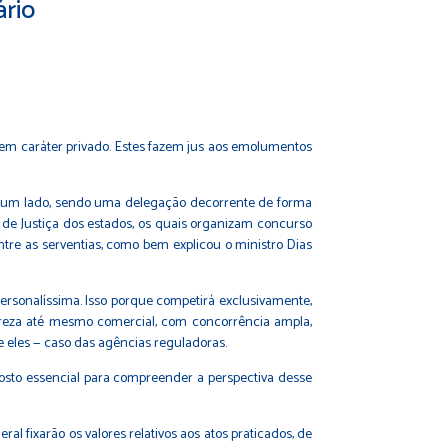
ário
á em caráter privado. Estes fazem jus aos emolumentos
. De um lado, sendo uma delegação decorrente de forma
is de Justiça dos estados, os quais organizam concurso
entre as serventias, como bem explicou o ministro Dias
personalíssima. Isso porque competirá exclusivamente,
tureza até mesmo comercial, com concorrência ampla,
e eles — caso das agências reguladoras.
osto essencial para compreender a perspectiva desse
l fixarão os valores relativos aos atos praticados, de