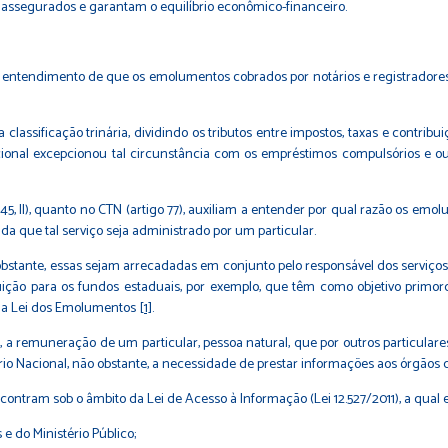
assegurados e garantam o equilíbrio econômico-financeiro.
 o entendimento de que os emolumentos cobrados por notários e registradores
classificação trinária, dividindo os tributos entre impostos, taxas e contribu
cional excepcionou tal circunstância com os empréstimos compulsórios e outr
145, II), quanto no CTN (artigo 77), auxiliam a entender por qual razão os em
inda que tal serviço seja administrado por um particular.
stante, essas sejam arrecadadas em conjunto pelo responsável dos serviços no
ição para os fundos estaduais, por exemplo, que têm como objetivo primord
8º da Lei dos Emolumentos
[1]
.
 remuneração de um particular, pessoa natural, que por outros particulares 
ário Nacional, não obstante, a necessidade de prestar informações aos órgãos d
contram sob o âmbito da Lei de Acesso à Informação (Lei 12.527/2011), a qual e
e do Ministério Público;