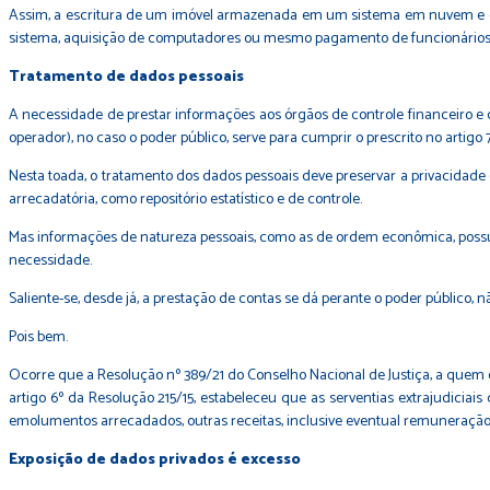
Assim, a escritura de um imóvel armazenada em um sistema em nuvem e di
sistema, aquisição de computadores ou mesmo pagamento de funcionários p
Tratamento de dados pessoais
A necessidade de prestar informações aos órgãos de controle financeiro e d
operador), no caso o poder público, serve para cumprir o prescrito no artigo 7º
Nesta toada, o tratamento dos dados pessoais deve preservar a privacidade
arrecadatória, como repositório estatístico e de controle.
Mas informações de natureza pessoais, como as de ordem econômica, possu
necessidade.
Saliente-se, desde já, a prestação de contas se dá perante o poder público, 
Pois bem.
Ocorre que a Resolução nº 389/21 do Conselho Nacional de Justiça, a quem co
artigo 6º da Resolução 215/15, estabeleceu que as serventias extrajudiciai
emolumentos arrecadados, outras receitas, inclusive eventual remuneração pe
Exposição de dados privados é excesso