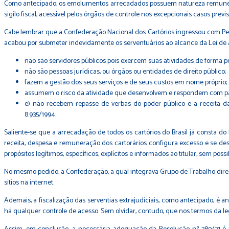
Como antecipado, os emolumentos arrecadados possuem natureza remuneratór
sigilo fiscal, acessível pelos órgãos de controle nos excepcionais casos previs
Cabe lembrar que a Confederação Nacional dos Cartórios ingressou com Pe
acabou por submeter indevidamente os serventuários ao alcance da Lei de A
não são servidores públicos pois exercem suas atividades de forma p
não são pessoas jurídicas, ou órgãos ou entidades de direito público;
fazem a gestão dos seus serviços e de seus custos em nome próprio;
assumem o risco da atividade que desenvolvem e respondem com pat
e) não recebem repasse de verbas do poder público e a receita da
8.935/1994.
Saliente-se que a arrecadação de todos os cartórios do Brasil já consta do 
receita, despesa e remuneração dos cartorários configura excesso e se desv
propósitos legítimos, específicos, explícitos e informados ao titular, sem po
No mesmo pedido, a Confederação, a qual integrava Grupo de Trabalho dir
sítios na internet.
Ademais, a fiscalização das serventias extrajudiciais, como antecipado, é
há qualquer controle de acesso. Sem olvidar, contudo, que nos termos da legis