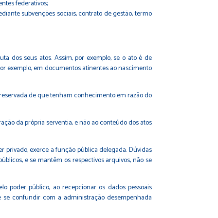
ntes federativos;
ediante subvenções sociais, contrato de gestão, termo
ta dos seus atos. Assim, por exemplo, se o ato é de
os, por exemplo, em documentos atinentes ao nascimento
ureza reservada de que tenham conhecimento em razão do
ração da própria serventia, e não ao conteúdo dos atos
er privado, exerce a função pública delegada. Dúvidas
 públicos, e se mantêm os respectivos arquivos, não se
elo poder público, ao recepcionar os dados pessoais
eve se confundir com a administração desempenhada