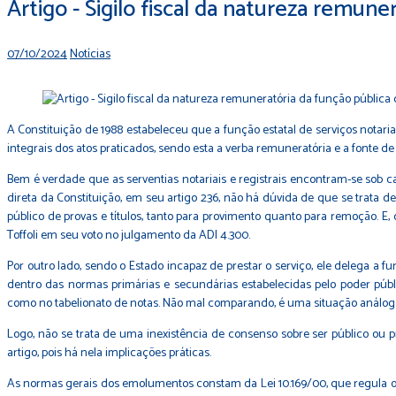
Artigo - Sigilo fiscal da natureza remun
07/10/2024
Notícias
A Constituição de 1988 estabeleceu que a função estatal de serviços notari
integrais dos atos praticados, sendo esta a verba remuneratória e a fonte de c
Bem é verdade que as serventias notariais e registrais encontram-se sob ca
direta da Constituição, em seu artigo 236, não há dúvida de que se trata d
público de provas e títulos, tanto para provimento quanto para remoção. E, 
Toffoli em seu voto no julgamento da ADI 4.300.
Por outro lado, sendo o Estado incapaz de prestar o serviço, ele delega a 
dentro das normas primárias e secundárias estabelecidas pelo poder públ
como no tabelionato de notas. Não mal comparando, é uma situação análoga 
Logo, não se trata de uma inexistência de consenso sobre ser público ou
artigo, pois há nela implicações práticas.
As normas gerais dos emolumentos constam da Lei 10.169/00, que regula o art