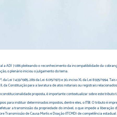
l a ADI 7.086 pleiteando o reconhecimento da incompatibilidade da cobran
ação, o plenário iniciou o julgamento do tema.
, da Lei 7.433/1985, 289 da Lei 6.015/1973 e 30, inciso XI, da Lei 8.935/1994. Tai
 II, da Constituição para a lavratura de atos notariais ou registrais relacionad
nconstitucionalidade proposta, é importante contextualizar sobre este tributo 
pios para instituir determinados impostos, dentre eles, o ITBI. O tributo é 
vel efetuar a transmissão da propriedade do imóvel, o que impede a liberação
sobre Transmissão de Causa Mortis e Doação (ITCMD) de competência estadual.