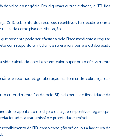
% do valor do negócio. Em algumas outras cidades, o ITBI fica
 (STJ), sob o rito dos recursos repetitivos, foi decidido que a
r utilizada como piso de tributação.
 que somente pode ser afastada pelo Fisco mediante a regular
osto com respaldo em valor de referência por ele estabelecido
nha sido calculado com base em valor superior ao efetivamente
iciário e isso não exige alteração na forma de cobrança das
m o entendimento fixado pelo STJ, sob pena de ilegalidade da
iedade e aponta como objeto da ação dispositivos legais que
 relacionados à transmissão e propriedade imóvel.
o recolhimento do ITBI como condição prévia, ou à lavratura de
l.