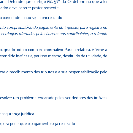
ria. Defende que o artigo 150, §7º, da CF determina que a lei
erador deva ocorrer posteriormente.
 propriedade — não seja concretizado.
to comprobatório do pagamento do imposto, para registro no
ecnologias ofertadas pelos bancos aos contribuintes, o referido
ugnado todo o complexo normativo. Para a relatora, é firme a
endido ineficaz e, por isso mesmo, destituído de utilidade, de
r o recolhimento dos tributos e a sua responsabilização pelo
 resolver um problema encarado pelos vendedores dos imóveis
nsegurança jurídica.
o para pedir que o pagamento seja realizado.