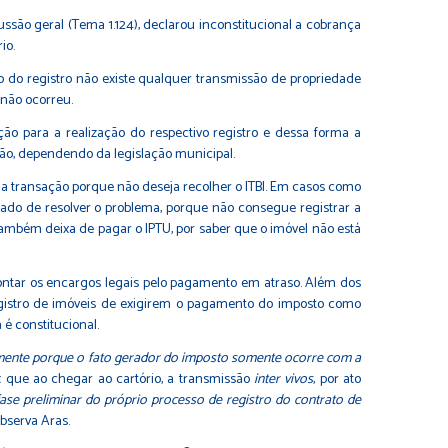
ssão geral (Tema 1.124), declarou inconstitucional a cobrança
io.
ção do registro não existe qualquer transmissão de propriedade
 não ocorreu.
o para a realização do respectivo registro e dessa forma a
ação, dependendo da legislação municipal.
da transação porque não deseja recolher o ITBI. Em casos como
itado de resolver o problema, porque não consegue registrar a
ambém deixa de pagar o IPTU, por saber que o imóvel não está
contar os encargos legais pelo pagamento em atraso. Além dos
 registro de imóveis de exigirem o pagamento do imposto como
 é constitucional.
ente porque o fato gerador do imposto somente ocorre com a
z que ao chegar ao cartório, a transmissão
inter vivos
, por ato
se preliminar do próprio processo de registro do contrato de
observa Aras.