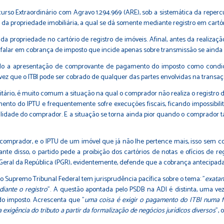
urso Extraordinário com Agravo 1.294.969 (ARE), sob a sistemática da repercu
a da propriedade imobiliária, a qual se dá somente mediante registro em cartór
o da propriedade no cartório de registro de imóveis. Afinal, antes da realiza
e falar em cobrança de imposto que incide apenas sobre transmissão se ainda
indo a apresentação de comprovante de pagamento do imposto como condiçã
, vez que o ITBI pode ser cobrado de qualquer das partes envolvidas na trans
tário, é muito comum a situação na qual o comprador não realiza o registro 
imento do IPTU e frequentemente sofre execuções fiscais, ficando impossibil
lidade do comprador. E a situação se torna ainda pior quando o comprador t
 comprador, e o IPTU de um imóvel que já não lhe pertence mais, isso sem 
nte disso, o partido pede a proibição dos cartórios de notas e ofícios de
a Geral da República (PGR), evidentemente, defende que a cobrança antecipada
 Supremo Tribunal Federal tem jurisprudência pacífica sobre o tema: "
exatam
diante o registro
". A questão apontada pelo PSDB na ADI é distinta, uma ve
 do imposto. Acrescenta que "
uma coisa é exigir o pagamento do ITBI numa fa
exigência do tributo a partir da formalização de negócios jurídicos diversos
", 