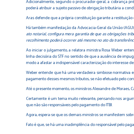
Adicionalmente, segundo o procurador-geral, a cobrança prévi
poderá atribuir a sujeito passivo de obrigação tributária a c
Aras defende que a própria constituição garante a restituição 
Há também manifestação da Advocacia-Geral da União (AGU) 
ato notarial, configura mera garantia de que as obrigações trib
recolhimento poderá ocorrer até mesmo no ato da transferência 
Ao iniciar o julgamento, a relatora ministra Rosa Weber ent
linha decisória do STF no sentido de que a ausência de impugn
modo a afastar a indispensável caracterização do interesse de 
Weber entende que há uma verdadeira simbiose normativa entr
pagamento desses mesmos tributos, se não efetuado pelo con
Até o presente momento, os ministros Alexandre de Moraes, 
Certamente é um tema muito relevante, pensando nos argumen
que não são responsáveis pelo pagamento do ITBI.
Agora, espera-se que os demais ministros se manifestem sobr
Fato é que, se há uma inadimplência do responsável pelo pagame