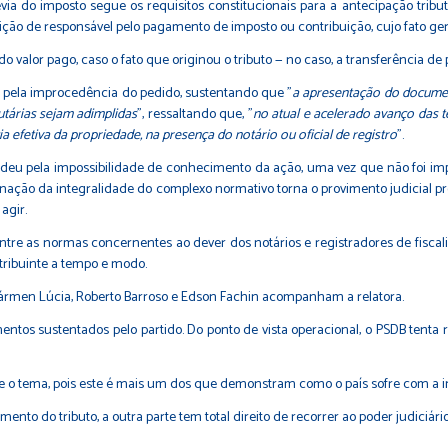
a do imposto segue os requisitos constitucionais para a antecipação tributá
ondição de responsável pelo pagamento de imposto ou contribuição, cujo fato g
do valor pago, caso o fato que originou o tributo — no caso, a transferência de
pela improcedência do pedido, sustentando que "
a apresentação do documen
utárias sejam adimplidas
", ressaltando que, "
no atual e acelerado avanço das t
efetiva da propriedade, na presença do notário ou oficial de registro
".
endeu pela impossibilidade de conhecimento da ação, uma vez que não foi imp
ação da integralidade do complexo normativo torna o provimento judicial pret
agir.
e as normas concernentes ao dever dos notários e registradores de fiscaliza
tribuinte a tempo e modo.
Cármen Lúcia, Roberto Barroso e Edson Fachin acompanham a relatora.
tos sustentados pelo partido. Do ponto de vista operacional, o PSDB tenta
e o tema, pois este é mais um dos que demonstram como o país sofre com a i
nto do tributo, a outra parte tem total direito de recorrer ao poder judiciári