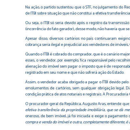
Na ação, o partido sustentou que o STF, no julgamento do Rec
de ITBI sobre situação que não constitui a efetiva transferênci
Ou seja, o ITBI só seria devido após o registro da transmissã
(incorrência do fato gerador), desse modo, não haveria que s
Apesar disso, diversos cartórios no país continuaram exig
cobrança seria ilegal e prejudicial aos vendedores de imóveis
Quando o ITBI é cobrado do comprador, que é o cenário majori
esses, o vendedor, por exemplo, fica responsável pelo recolh
alienação do imóvel sem pagar o imposto que é de responsabi
registrado em seu nome e que não sofrerá ação do Estado.
Assim, o vendedor acaba obrigado a pagar o ITBI devido pelo
emolumentos de cartórios, sem qualquer obrigação legal. Dia
condição prática de atos notariais e registrais. A Procuradori
O procurador-geral da República, Augusto Aras, entende que o
efetiva transferência da propriedade imobiliária, que se dá me
oneroso, de bem imóvel, já foi iniciada e exige o pagamento
compra e venda do imóvel e outra, completamente diferente, é a 