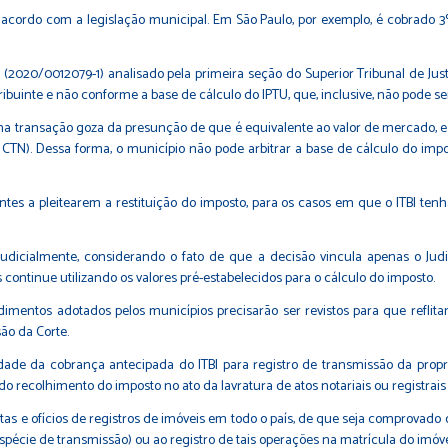
 acordo com a legislação municipal. Em São Paulo, por exemplo, é cobrado 3
2020/0012079-1) analisado pela primeira seção do Superior Tribunal de Justiça
ribuinte e não conforme a base de cálculo do IPTU, que, inclusive, não pode se
 na transação goza da presunção de que é equivalente ao valor de mercado, e
o CTN). Dessa forma, o município não pode arbitrar a base de cálculo do imp
ntes a pleitearem a restituição do imposto, para os casos em que o ITBI te
udicialmente, considerando o fato de que a decisão vincula apenas o Jud
continue utilizando os valores pré-estabelecidos para o cálculo do imposto.
imentos adotados pelos municípios precisarão ser revistos para que reflita
ão da Corte.
idade da cobrança antecipada do ITBI para registro de transmissão da propr
 recolhimento do imposto no ato da lavratura de atos notariais ou registrais
tas e ofícios de registros de imóveis em todo o país, de que seja comprovado 
pécie de transmissão) ou ao registro de tais operações na matrícula do imóve