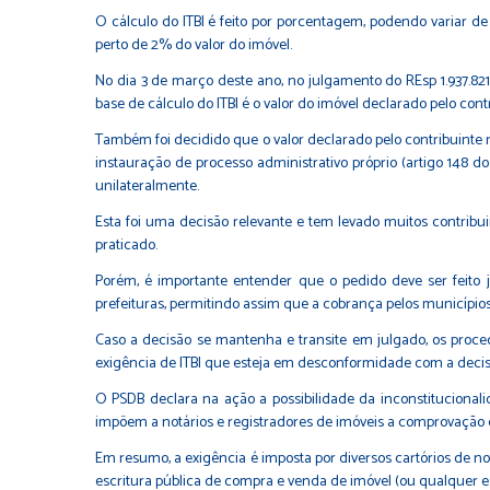
O cálculo do ITBI é feito por porcentagem, podendo variar de
perto de 2% do valor do imóvel.
No dia 3 de março deste ano, no julgamento do REsp 1.937.821 (
base de cálculo do ITBI é o valor do imóvel declarado pelo cont
Também foi decidido que o valor declarado pelo contribuinte
instauração de processo administrativo próprio (artigo 148 d
unilateralmente.
Esta foi uma decisão relevante e tem levado muitos contribui
praticado.
Porém, é importante entender que o pedido deve ser feito j
prefeituras, permitindo assim que a cobrança pelos municípios 
Caso a decisão se mantenha e transite em julgado, os proced
exigência de ITBI que esteja em desconformidade com a decis
O PSDB declara na ação a possibilidade da inconstitucional
impõem a notários e registradores de imóveis a comprovação do
Em resumo, a exigência é imposta por diversos cartórios de no
escritura pública de compra e venda de imóvel (ou qualquer es