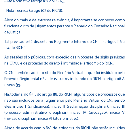
- Ato Normativo (artigo 102 do RICNJ);
- Nota Técnica (artigo 103 do RICNJ).
Além do mais, e de extrema relevância, é importante se conhecer como
funciona o rito de julgamentos perante o Plenário do Conselho Nacional
de Justiça.
Tal previsão está disposta no Regimento Interno do CNJ — (artigos 116 a
134 do RICNJ).
As sessões são públicas, com exceção das hipóteses de sigilo previstas
na CF/88 e de proteção do direito à intimidade (artigo 116 do RICNJ).
O CNJ também adota o rito do Plenário Virtual — que foi instituído pela
Emenda Regimental nº 2, de 15.10.2015, incluindo no RICNJ o artigo 118-A
e seus §§.
Há, todavia, no §4º, do artigo 118, do RICNJ, alguns tipos de processos que
não são incluídos para julgamento pelo Plenário Virtual do CNJ, sendo
eles: inciso I (sindicância); inciso II (reclamação disciplinar); inciso III
(processo administrativo disciplinar); inciso IV (avocação); inciso V
(revisão disciplinar); inciso VI (ato normativo).
Ainda de acordo com o §5°, do artigo 118, do RICNJ, não serão incluídos