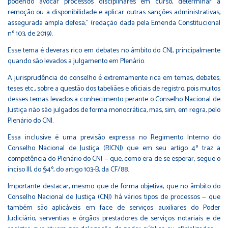
podendo avocar processos disciplinares em curso, determinar a
remoção ou a disponibilidade e aplicar outras sanções administrativas,
assegurada ampla defesa;" (redação dada pela Emenda Constitucional
nº 103, de 2019).
Esse tema é deveras rico em debates no âmbito do CNJ, principalmente
quando são levados a julgamento em Plenário.
A jurisprudência do conselho é extremamente rica em temas, debates,
teses etc., sobre a questão dos tabeliães e oficiais de registro, pois muitos
desses temas levados a conhecimento perante o Conselho Nacional de
Justiça não são julgados de forma monocrática, mas, sim, em regra, pelo
Plenário do CNJ.
Essa inclusive é uma previsão expressa no Regimento Interno do
Conselho Nacional de Justiça (RICNJ) que em seu artigo 4º traz a
competência do Plenário do CNJ — que, como era de se esperar, segue o
inciso III, do §4º, do artigo 103-B, da CF/88.
Importante destacar, mesmo que de forma objetiva, que no âmbito do
Conselho Nacional de Justiça (CNJ) há vários tipos de processos — que
também são aplicáveis em face de serviços auxiliares do Poder
Judiciário, serventias e órgãos prestadores de serviços notariais e de