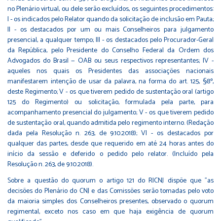
no Plenário virtual, ou dele serão excluídos, os seguintes procedimentos:
I - os indicados pelo Relator quando da solicitação de inclusão em Pauta;
II - os destacados por um ou mais Conselheiros para julgamento
presencial, a qualquer tempo; III - os destacados pelo Procurador-Geral
da República, pelo Presidente do Conselho Federal da Ordem dos
Advogados do Brasil — OAB ou seus respectivos representantes; IV -
aqueles nos quais os Presidentes das associações nacionais
manifestarem intenção de usar da palavra, na forma do art. 125, §8º,
deste Regimento; V - os que tiverem pedido de sustentação oral (artigo
125 do Regimento) ou solicitação, formulada pela parte, para
acompanhamento presencial do julgamento; V - os que tiverem pedido
de sustentação oral, quando admitida pelo regimento interno. (Redação
dada pela Resolução n. 263, de 9.10.2018); VI - os destacados por
qualquer das partes, desde que requerido em até 24 horas antes do
início da sessão e deferido o pedido pelo relator. (Incluído pela
Resolução n. 263, de 9.10.2018).
Sobre a questão do quorum o artigo 121 do RICNJ dispõe que "as
decisões do Plenário do CNJ e das Comissões serão tomadas pelo voto
da maioria simples dos Conselheiros presentes, observado o quorum
regimental, exceto nos caso em que haja exigência de quorum