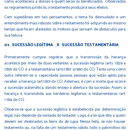
como acontecerá a divisão e quem serão os beneficiados. Observados
os regramentos jurídicos, o testamento produzirá seus efeitos.
Com supedâneo em tais pensamentos, o tema foi desnudado e um
entendimento mais robusto sobre o testamento foi adquirido ao mesmo
tempo que foram afastados os motivos que serviam de obstáculos para
sua feitura.
SUCESSÃO LEGÍTIMA X SUCESSÃO TESTAMENTÁRIA
Primeiramente cumpre registrar que a transmissão da herança
acontece por meio de duas vertentes: a sucessão legítima (arts. 1.829 a
1.856 do CC) e a testamentária (arts.1.857 a1.990 do CC). Tanto uma como
outra referem-se à capacidade passiva, pessoas que estão aptas para
receber a herança (art.1.801 do CC). Ademais, é com a morte que ocorre
a sucessão automática, dando ensejo à abertura da sucessão. Assim, a
herança é transmitida aos herdeiros legítimos e testamenteiros (art.
1.784 do CC).
Observa-se que a sucessão legítima é estabelecida por determinação
legal, não depende da vontade do testador. Logo, é a lei que dita a quem
devem ser destinados os bens do
de cujus.
Nessa feita, se não houver
testamento ou, na falta de um testamento válido, todo o patrimônio do