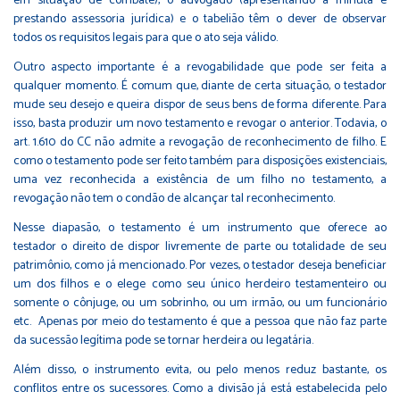
em situação de combate), o advogado (apresentando a minuta e
prestando assessoria jurídica) e o tabelião têm o dever de observar
todos os requisitos legais para que o ato seja válido.
Outro aspecto importante é a revogabilidade que pode ser feita a
qualquer momento. É comum que, diante de certa situação, o testador
mude seu desejo e queira dispor de seus bens de forma diferente. Para
isso, basta produzir um novo testamento e revogar o anterior. Todavia, o
art. 1.610 do CC não admite a revogação de reconhecimento de filho. E
como o testamento pode ser feito também para disposições existenciais,
uma vez reconhecida a existência de um filho no testamento, a
revogação não tem o condão de alcançar tal reconhecimento.
Nesse diapasão, o testamento é um instrumento que oferece ao
testador o direito de dispor livremente de parte ou totalidade de seu
patrimônio, como já mencionado. Por vezes, o testador deseja beneficiar
um dos filhos e o elege como seu único herdeiro testamenteiro ou
somente o cônjuge, ou um sobrinho, ou um irmão, ou um funcionário
etc. Apenas por meio do testamento é que a pessoa que não faz parte
da sucessão legítima pode se tornar herdeira ou legatária.
Além disso, o instrumento evita, ou pelo menos reduz bastante, os
conflitos entre os sucessores. Como a divisão já está estabelecida pelo