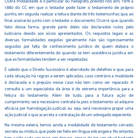
Outra modalidade é o particular ou halógrafo, previsto nos arts. 1.876 a
1.880 do CC em que o testador pode fazer o testamento de próprio
punho, em seguida realizar a leitura diante de três testemunhas que, ao
final, assinarão junto com o testador o documento. Ocorre que, quando
feito dessa forma, grande parte deles são declarados nulos pelo
Judiciário devido aos vícios apresentados. Os requisitos legais e as
diversas formalidades exigidas geralmente não são rigorosamente
seguidos por falta de conhecimento jurídico de quem elabora o
testamento diferentemente de quando se tem assistência jurídica em
que as formalidades tendem a ser respeitadas.
É sabido que o Direito Sucessório é abarrotado de detalhes e que, para
cada situação, há regras a serem aplicadas, caso contrário a invalidade
é declarada e o prejuízo nesse caso não tem como ser reparado. A
consulta a um especialista da área é de extrema importância para a
feitura do testamento. Além de tudo, para a futura ação de
cumprimento, será necessário contratá-lo, pois o testamento só adquire
eficácia por homologação judicial, ou seja, será necessário propor uma
ação judicial o que acarreta a contratação de um advogado experiente.
Na mesma esteira, temos ainda a modalidade de testamento cerrado,
secreto ou místico, que pode ser feito em língua estrangeira. No entanto,