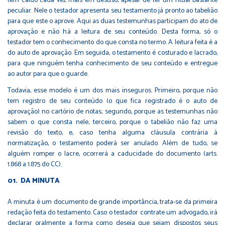
tem caído cada vez mais em desuso, apesar de ter um ritual bastante
peculiar. Nele o testador apresenta seu testamento já pronto ao tabelião
para que este o aprove. Aqui as duas testemunhas participam do ato de
aprovação e não há a leitura de seu conteúdo. Desta forma, só o
testador tem o conhecimento do que consta no termo. A leitura feita é a
do auto de aprovação. Em seguida, o testamento é costurado e lacrado,
para que ninguém tenha conhecimento de seu conteúdo e entregue
ao autor para que o guarde.
Todavia, esse modelo é um dos mais inseguros. Primeiro, porque não
tem registro de seu conteúdo (o que fica registrado é o auto de
aprovação) no cartório de notas; segundo, porque as testemunhas não
sabem o que consta nele; terceiro, porque o tabelião não faz uma
revisão do texto, e, caso tenha alguma cláusula contrária à
normatização, o testamento poderá ser anulado. Além de tudo, se
alguém romper o lacre, ocorrerá a caducidade do documento (arts.
1.868 a 1.875 do CC).
DA MINUTA
A minuta é um documento de grande importância, trata-se da primeira
redação feita do testamento. Caso o testador contrate um advogado, irá
declarar oralmente a forma como deseja que sejam dispostos seus