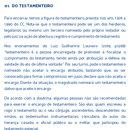
DO TESTAMENTEIRO
Para encerrar, temos a figura do testamenteiro, prevista nos arts. 1.976 a
1.990 do CC. Nota-se que o testamenteiro pode ser um dos herdeiros,
legatários ou mesmo um terceiro nomeado pelo próprio testador ou
pelo juiz na ação de abertura, registro e cumprimento de testamento.
Nos ensinamentos de Luiz Guilherme Loureiro (2019, p.1268)
“testamenteiro é a pessoa encarregada de promover e fiscalizar o
cumprimento do testamento, tendo ainda por atribuição a defesa da
validade do ato de última vontade.” Por seu turno, pode o testamenteiro
nomeado não aceitar o encargo atribuído, bastando que, ao ser
convocado para firmar compromisso em juízo, declare que não aceita o
encargo. Diante da situação, o magistrado nomeará um testamenteiro
dativo que aceite o encargo.
De acordo com a doutrina, algumas pessoas não são recomendadas
para exercer o encargo de testamenteiro. São elas: quem escreveu a
rogo o testamento ou o seu cônjuge, ascendentes, descendentes ou
irmãos; as testemunhas instrumentárias; concubina do autor da
herança casado; o oficial público ou o militar que participou do
testamento especial.