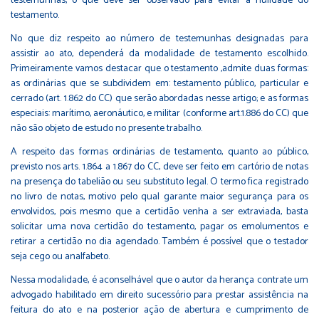
testemunhas, o que deve ser observado para evitar a nulidade do
testamento.
No que diz respeito ao número de testemunhas designadas para
assistir ao ato, dependerá da modalidade de testamento escolhido.
Primeiramente vamos destacar que o testamento ,admite duas formas:
as ordinárias que se subdividem em: testamento público, particular e
cerrado (art. 1.862 do CC) que serão abordadas nesse artigo; e as formas
especiais: marítimo, aeronáutico, e militar (conforme art.1.886 do CC) que
não são objeto de estudo no presente trabalho.
A respeito das formas ordinárias de testamento, quanto ao público,
previsto nos arts. 1.864 a 1.867 do CC, deve ser feito em cartório de notas
na presença do tabelião ou seu substituto legal. O termo fica registrado
no livro de notas, motivo pelo qual garante maior segurança para os
envolvidos, pois mesmo que a certidão venha a ser extraviada, basta
solicitar uma nova certidão do testamento, pagar os emolumentos e
retirar a certidão no dia agendado. Também é possível que o testador
seja cego ou analfabeto.
Nessa modalidade, é aconselhável que o autor da herança contrate um
advogado habilitado em direito sucessório para prestar assistência na
feitura do ato e na posterior ação de abertura e cumprimento de