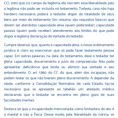
CC), visto que, no campo da legítima, ele não tem essa liberalidade, pois
a legítima não pode ser incluída no testamento. Todavia, caso não haja
herdeiro necessário, poderá o testador dispor da totalidade de seus
bens por meio do testamento. Em resumo, são requisitos básicos que
devem ser atendidos: capacidade ativa (quem pode testar), capacidade
passiva (quem pode receber), atendimento aos limites do que pode
dispor e legítima declaração de vontade do testador.
Cumpre observar que, quanto à capacidade ativa, o nosso ordenamento
jurídico é claro ao mencionar que só pode fazer testamento pessoa
capaz. Em outras palavras, na data do testamento, deve o testador ter
plena capacidade, discernimento e juízo de compreensão. Não pode
apresentar deficiência que limite ou elimine sua vontade e seu
entendimento. O art. 1.860 do CC diz que, além dos incapazes, não
podem testar os que não tiverem pleno discernimento. A depender da
idade, conforme a Consolidação Normativa de cada Estado, faz-se
necessário que se apresente ao tabelião um atestado médico
declarando que o testador se encontra em pleno gozo de suas
faculdades mentais.
Destaca-se que a incapacidade mencionada, como limitadora do ato, é
a mental e não a física. Desse modo, pela literalidade da norma, os