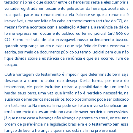
testador, não há o que discutir entre os herdeiros, resta a eles cumprir a
vontade registrada em testamento pelo autor da herança, aceitando a
sua quota parte ou renunciando a ela. Saliente-se que a renúncia é
irrevogável, uma vez feita não cabe arrependimento, (art.1.812 do CC), da
mesma forma acontece com a aceitação. Ademais, a renúncia se dá de
forma expressa em documento público ou termo judicial (art.1.806 do
CC). Como se trata de ato irrevogável, nosso ordenamento buscou
garantir segurança ao ato e exigiu que seja feito de forma expressa e
escrita, por meio de documento público ou termo judicial para que não
fique dúvida sobre a existência da renúncia e que ela ocorreu livre de
coação.
Outra vantagem do testamento é impedir que determinado bem seja
destinado a quem o autor não deseja. Desta forma, por meio do
testamento, ele pode inclusive retirar a possibilidade de um irmão
herdar seus bens, uma vez que irmão não é herdeiro necessário, na
ausência de herdeiros necessários, todo o patrimônio pode ser colocado
em testamento. Na mesma linha pode ser feito o inverso, beneficiar um
irmão por meio do testamento no caso de haver herdeiros necessários.
Já que nesse caso a herança não alcança o parente colateral, existe uma
ordem de preferência na legislação brasileira e o testamento tem essa
função de levar a herança a quem não está na linha preferencial.