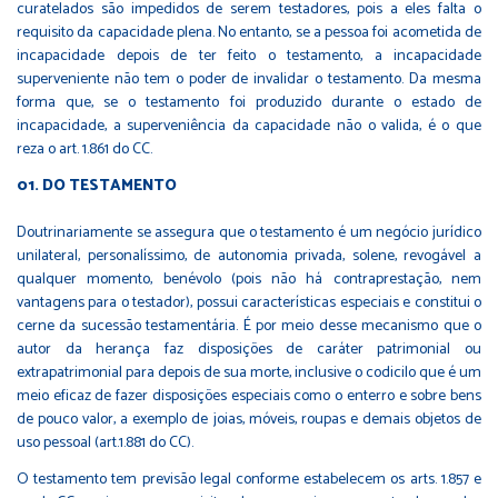
curatelados são impedidos de serem testadores, pois a eles falta o
requisito da capacidade plena. No entanto, se a pessoa foi acometida de
incapacidade depois de ter feito o testamento, a incapacidade
superveniente não tem o poder de invalidar o testamento. Da mesma
forma que, se o testamento foi produzido durante o estado de
incapacidade, a superveniência da capacidade não o valida, é o que
reza o art. 1.861 do CC.
DO TESTAMENTO
Doutrinariamente se assegura que o testamento é um negócio jurídico
unilateral, personalíssimo, de autonomia privada, solene, revogável a
qualquer momento, benévolo (pois não há contraprestação, nem
vantagens para o testador), possui características especiais e constitui o
cerne da sucessão testamentária. É por meio desse mecanismo que o
autor da herança faz disposições de caráter patrimonial ou
extrapatrimonial para depois de sua morte, inclusive o codicilo que é um
meio eficaz de fazer disposições especiais como o enterro e sobre bens
de pouco valor, a exemplo de joias, móveis, roupas e demais objetos de
uso pessoal (art.1.881 do CC).
O testamento tem previsão legal conforme estabelecem os arts. 1.857 e