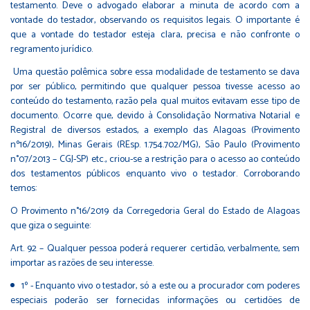
testamento. Deve o advogado elaborar a minuta de acordo com a
vontade do testador, observando os requisitos legais. O importante é
que a vontade do testador esteja clara, precisa e não confronte o
regramento jurídico.
Uma questão polêmica sobre essa modalidade de testamento se dava
por ser público, permitindo que qualquer pessoa tivesse acesso ao
conteúdo do testamento, razão pela qual muitos evitavam esse tipo de
documento. Ocorre que, devido à Consolidação Normativa Notarial e
Registral de diversos estados, a exemplo das Alagoas (Provimento
nº16/2019), Minas Gerais (REsp. 1.754.702/MG), São Paulo (Provimento
n°07/2013 – CGJ-SP) etc., criou-se a restrição para o acesso ao conteúdo
dos testamentos públicos enquanto vivo o testador. Corroborando
temos:
O Provimento n°16/2019 da Corregedoria Geral do Estado de Alagoas
que giza o seguinte:
Art. 92 – Qualquer pessoa poderá requerer certidão, verbalmente, sem
importar as razões de seu interesse.
1º - Enquanto vivo o testador, só a este ou a procurador com poderes
especiais poderão ser fornecidas informações ou certidões de