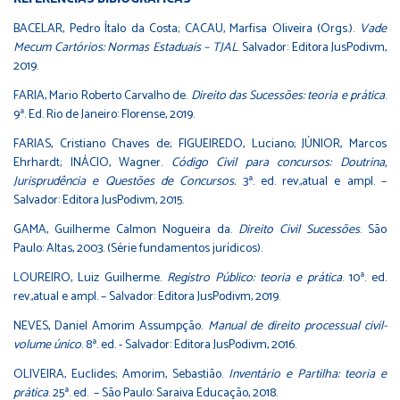
BACELAR, Pedro Ítalo da Costa; CACAU, Marfisa Oliveira (Orgs.).
Vade
Mecum Cartórios: Normas Estaduais – TJAL
. Salvador: Editora JusPodivm,
2019.
FARIA, Mario Roberto Carvalho de.
Direito das Sucessões: teoria e prática
.
9ª. Ed. Rio de Janeiro: Florense, 2019.
FARIAS, Cristiano Chaves de; FIGUEIREDO, Luciano; JÚNIOR, Marcos
Ehrhardt; INÁCIO, Wagner.
Código Civil para concursos: Doutrina,
Jurisprudência e Questões de Concursos.
3ª. ed. rev.,atual e ampl. –
Salvador: Editora JusPodivm, 2015.
GAMA, Guilherme Calmon Nogueira da.
Direito Civil Sucessões
. São
Paulo: Altas, 2003. (Série fundamentos jurídicos).
LOUREIRO, Luiz Guilherme.
Registro Público: teoria e prática
. 10ª. ed.
rev.,atual e ampl. – Salvador: Editora JusPodivm, 2019.
NEVES, Daniel Amorim Assumpção.
Manual de direito processual civil-
volume único
. 8ª. ed. - Salvador: Editora JusPodivm, 2016.
OLIVEIRA, Euclides; Amorim, Sebastião.
Inventário e Partilha: teoria e
prática
. 25ª. ed. – São Paulo: Saraiva Educação, 2018.