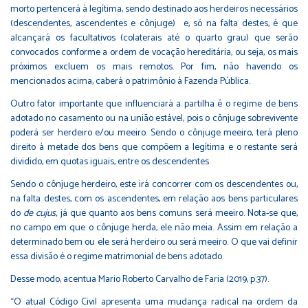
morto pertencerá à legítima, sendo destinado aos herdeiros necessários
(descendentes, ascendentes e cônjuge) e, só na falta destes, é que
alcançará os facultativos (colaterais até o quarto grau) que serão
convocados conforme a ordem de vocação hereditária, ou seja, os mais
próximos excluem os mais remotos. Por fim, não havendo os
mencionados acima, caberá o patrimônio à Fazenda Pública.
Outro fator importante que influenciará a partilha é o regime de bens
adotado no casamento ou na união estável, pois o cônjuge sobrevivente
poderá ser herdeiro e/ou meeiro. Sendo o cônjuge meeiro, terá pleno
direito à metade dos bens que compõem a legítima e o restante será
dividido, em quotas iguais, entre os descendentes.
Sendo o cônjuge herdeiro, este irá concorrer com os descendentes ou,
na falta destes, com os ascendentes, em relação aos bens particulares
do
de cujus,
já que quanto aos bens comuns será meeiro. Nota-se que,
no campo em que o cônjuge herda, ele não meia. Assim em relação a
determinado bem ou ele será herdeiro ou será meeiro. O que vai definir
essa divisão é o regime matrimonial de bens adotado.
Desse modo, acentua Mario Roberto Carvalho de Faria (2019, p.37).
“O atual Código Civil apresenta uma mudança radical na ordem da