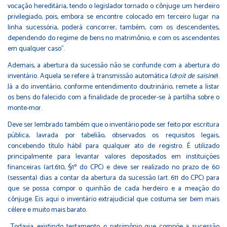
vocação hereditária, tendo o legislador tornado o cônjuge um herdeiro
privilegiado, pois, embora se encontre colocado em terceiro lugar na
linha sucessória, poderá concorrer, também, com os descendentes,
dependendo do regime de bens no matrimônio, e com os ascendentes
em qualquer caso”.
Ademais, a abertura da sucessão não se confunde com a abertura do
inventário. Aquela se refere à transmissão automática (
droit de saisine
).
Já a do inventário, conforme entendimento doutrinário, remete a listar
os bens do falecido com a finalidade de proceder-se à partilha sobre o
monte-mor.
Deve ser lembrado também que o inventário pode ser feito por escritura
pública, lavrada por tabelião, observados os requisitos legais,
concebendo título hábil para qualquer ato de registro. É utilizado
principalmente para levantar valores depositados em instituições
financeiras (art.610, §1º do CPC) e deve ser realizado no prazo de 60
(sessenta) dias a contar da abertura da sucessão (art. 611 do CPC) para
que se possa compor o quinhão de cada herdeiro e a meação do
cônjuge. Eis aqui o inventário extrajudicial que costuma ser bem mais
célere e muito mais barato.
Todavia, existindo testamento, o patrimônio que compõe a sucessão