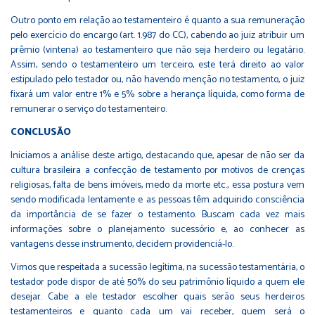
Outro ponto em relação ao testamenteiro é quanto a sua remuneração
pelo exercício do encargo (art. 1.987 do CC), cabendo ao juiz atribuir um
prêmio (vintena) ao testamenteiro que não seja herdeiro ou legatário.
Assim, sendo o testamenteiro um terceiro, este terá direito ao valor
estipulado pelo testador ou, não havendo menção no testamento, o juiz
fixará um valor entre 1% e 5% sobre a herança líquida, como forma de
remunerar o serviço do testamenteiro.
CONCLUSÃO
Iniciamos a análise deste artigo, destacando que, apesar de não ser da
cultura brasileira a confecção de testamento por motivos de crenças
religiosas, falta de bens imóveis, medo da morte etc., essa postura vem
sendo modificada lentamente e as pessoas têm adquirido consciência
da importância de se fazer o testamento. Buscam cada vez mais
informações sobre o planejamento sucessório e, ao conhecer as
vantagens desse instrumento, decidem providenciá-lo.
Vimos que respeitada a sucessão legítima, na sucessão testamentária, o
testador pode dispor de até 50% do seu patrimônio líquido a quem ele
desejar. Cabe a ele testador escolher quais serão seus herdeiros
testamenteiros e quanto cada um vai receber, quem será o