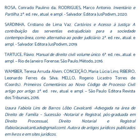
ROSA, Conrado Paulino da; RODRIGUES, Marco Antonio.
Inventário e
Partilha
. 2ª. ed. rev., atual. e ampl. - Salvador: Editora JusPodivm, 2020.
SARDINHA, Cristiano de Lima Vaz.
Cartórios e Acesso à Justiça: A
contribuição das serventias extrajudiciais para a sociedade
contemporânea, como alternativa ao poder judiciário
. 2ª. ed. rev., atual. e
ampl. - Salvador: Editora JusPodivm, 2019.
TARTUCE, Flávio.
Manual de direito civil: volume único
. 6ª. ed. rev., atual. e
ampl. – Rio de Janeiro: Forense; São Paulo; Método, 2016.
WAMBIER, Teresa Arruda Alvim; CONCEIÇÃO, Maria Lúcia Lins; RIBEIRO,
Leonardo Ferres da Silva; MELLO, Rogerio Licastro Torres de
(Coords.).
Primeiros Comentários ao Novo Código de Processo Civil:
artigo por artigo
. 2ª. ed. rev., atual. e ampl. – São Paulo: Editora Revista
dos Tribunais, 2016.
Izaura Fabíola Lins de Barros Lôbo Cavalcanti -Advogada na área de
Direito de Família – Sucessão -Notarial e Registral, pós-graduada em
Direito Processual, Direito Notarial e Registral
(fabiolacavalcanti.adv@gmail.com). Autora de artigos jurídicos publicados
em livros e em sites jurídicos.