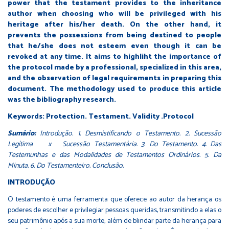
power that the testament provides to the inheritance
author when choosing who will be privileged with his
heritage after his/her death. On the other hand, it
prevents the possessions from being destined to people
that he/she does not esteem even though it can be
revoked at any time. It aims to highliht the importance of
the protocol made by a professional, specialized in this area,
and the observation of legal requirements in preparing this
document. The methodology used to produce this article
was the bibliography research.
Keywords: Protection. Testament. Validity .Protocol
Sumário:
Introdução. 1.
Desmistificando o Testamento. 2.
Sucessão
Legítima x Sucessão Testamentária. 3.
Do Testamento. 4.
Das
Testemunhas e das Modalidades de Testamentos Ordinários. 5.
Da
Minuta. 6. Do Testamenteiro. Conclusão.
INTRODUÇÃO
O testamento é uma ferramenta que oferece ao autor da herança os
poderes de escolher e privilegiar pessoas queridas, transmitindo a elas o
seu patrimônio após a sua morte, além de blindar parte da herança para