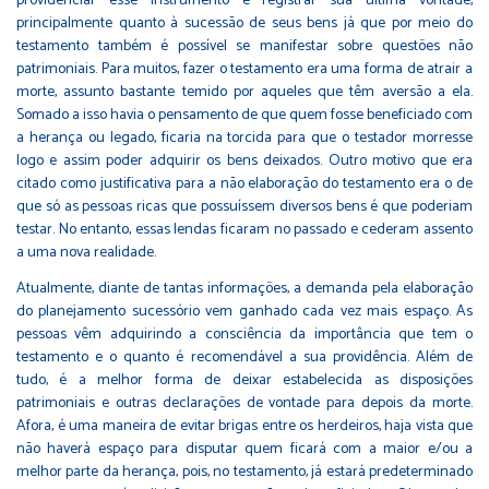
providenciar esse instrumento e registrar sua última vontade,
principalmente quanto à sucessão de seus bens já que por meio do
testamento também é possível se manifestar sobre questões não
patrimoniais. Para muitos, fazer o testamento era uma forma de atrair a
morte, assunto bastante temido por aqueles que têm aversão a ela.
Somado a isso havia o pensamento de que quem fosse beneficiado com
a herança ou legado, ficaria na torcida para que o testador morresse
logo e assim poder adquirir os bens deixados. Outro motivo que era
citado como justificativa para a não elaboração do testamento era o de
que só as pessoas ricas que possuíssem diversos bens é que poderiam
testar. No entanto, essas lendas ficaram no passado e cederam assento
a uma nova realidade.
Atualmente, diante de tantas informações, a demanda pela elaboração
do planejamento sucessório vem ganhado cada vez mais espaço. As
pessoas vêm adquirindo a consciência da importância que tem o
testamento e o quanto é recomendável a sua providência. Além de
tudo, é a melhor forma de deixar estabelecida as disposições
patrimoniais e outras declarações de vontade para depois da morte.
Afora, é uma maneira de evitar brigas entre os herdeiros, haja vista que
não haverá espaço para disputar quem ficará com a maior e/ou a
melhor parte da herança, pois, no testamento, já estará predeterminado