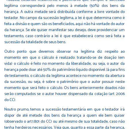
legítima corresponderá pelo menos à metade (50%) dos bens da
herança. A outra metade será distribuída conforme a livre vontade do
testador. No campo da sucessão legítima, a lei é que determina como é
feita a divisão e quem são os beneficiados, aqui não há vontade do autor
da herança. Se ele quiser manifestar seu desejo, deve providenciar um
testamento, caso contrário a lei é que estabelecerá como será feita a
sucessão da totalidade de seus bens.
Outro ponto que devemos observar na legítima diz respeito ao
momento em que o cálculo é realizado: tratando-se de doação (em
vida) o cálculo é feito no momento da liberalidade, ou seja, o autor da
herança pode doar até 50% do patrimônio líquido disponível. Já para fins
de testamento, o cálculo da legítima acontece no momento da abertura
da sucessão, ou seja, é sobre o patrimônio que o autor possuir neste
momento que será feito o cálculo. Os bens anteriormente doados não
serão computados se o autor houver dispensado da colação (art. 2006
do CC).
Noutro prumo, temos a sucessão testamentária em que o testador irá
dispor de até metade dos bens da herança a quem ele bem quiser
(observado o art.1.801 do CC) ou até mesmo de sua totalidade, caso não
tenha herdeiros necessários. Veja que, quanto a essa parte da herança,