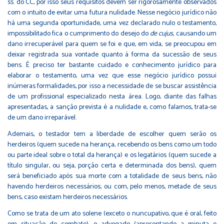
ss. do CC, por isso seus requisitos devem ser rigorosamente observados
com o intuito de evitar uma futura nulidade. Nesse negócio jurídico não
há uma segunda oportunidade, uma vez declarado nulo o testamento,
impossibilitado fica o cumprimento do desejo do
de cujus
, causando um
dano irrecuperável para quem se foi e que, em vida, se preocupou em
deixar registrada sua vontade quanto à forma da sucessão de seus
bens. É preciso ter bastante cuidado e conhecimento jurídico para
elaborar o testamento, uma vez que esse negócio jurídico possui
inúmeras formalidades, por isso a necessidade de se buscar assistência
de um profissional especializado nesta área. Logo, diante das falhas
apresentadas, a sanção prevista é a nulidade e, como falamos, trata-se
de um dano irreparável.
Ademais, o testador tem a liberdade de escolher quem serão os
herdeiros (quem sucede na herança, recebendo os bens como um todo
ou parte ideal sobre o total da herança) e os legatários (quem sucede a
título singular, ou seja, porção certa e determinada dos bens), quem
será beneficiado após sua morte com a totalidade de seus bens, não
havendo herdeiros necessários; ou com, pelo menos, metade de seus
bens, caso existam herdeiros necessários.
Como se trata de um ato solene (exceto o nuncupativo, que é oral, feito