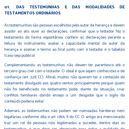
DAS TESTEMUNHAS E DAS MODALIDADES DE
TESTAMENTOS ORDINÁRIOS
As testemunhas são pessoas escolhidas pelo autor da herança e devem
assistir ao ato; ouvir as declarações; confirmar que o testador fez o
testamento de forma espontânea; conferir as declarações perante a
leitura do instrumento; avaliar a capacidade mental do autor da
herança e assinar o termo ao final junto com o testador e o tabelião
(caso seja público).
Complementando, as testemunhas não devem ter parentesco até o
terceiro grau civil com o testador. O ideal é que sejam conhecidas e de
confiança (art. 228 CC). Afinal, muitos não querem ter o conteúdo do
testamento divulgado aos quatro ventos principalmente porque quem
não foi beneficiado no testamento pode, diante da situação, criar
conflitos familiares dando ensejo a um desgaste que o sigilo do
conteúdo poderia evitar.
Ademais, as testemunhas não podem ser nomeadas herdeiras nem
legatárias, conforme dita o art. 1.801, II do CC. O artigo ora mencionado
traz um rol de pessoas não legitimadas a suceder, dentre elas as