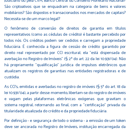
Judiciário ou pela CVM, Banco Central ou Conselho Monetário Nacional?
São criptoativos que se enquadram na categoria de bens e valores
mobiliários? São dispostos e transacionados nos mercados de capitais?
Necessita-se de um marco legal?
O fenômeno de conversão de direitos de garantia em títulos
representativos (como as cédulas de crédito) é bastante percebido por
todos nós. Os créditos podem ser cedidos e carregam a propriedade
fiduciária. É conhecida a figura de cessão de crédito garantido por
direito real representado por CCI escritural; ela "está dispensada de
averbação no Registro de Imóveis" (§ 2º do art. 22 da lei 10.931/04). Não
há propriamente "qualificação" jurídica de impulsos eletrônicos que
atualizam os registros de garantias nas entidades registradoras e de
custódia.
As CCI's, emitidas e averbadas no registro de imóveis (§ 5º do art. 18 da
lei 10.931/04), a partir desse momento, libertam-se do registro de imóveis
e vagam pelas plataformas eletrônicas exógenas que gravitam o
sistema registral, retornando ao final, com a "certificação" privada da
titularidade atualizada do crédito e da propriedade fiduciária.
Por definição - e segurança de todo o sistema - a emissão de um token
deve ser ancorada no Registro de Imóveis, instituição encarregada da