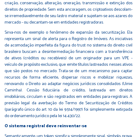
criação, conservação, alteração, oneração, transmissão e extinção dos
direitos de propriedade. Sem esta ancoragem, os criptoativos descolam-
se irremediavelmente de seu lastro material e sujeitam-se aos azares do
mercado - ou decantam-se em entidades registradoras.
Sirva-nos de exemplo o fenômeno de expansão da securitização. Ela
representa um sinal de alerta para o Registro de Imóveis. As iniciativas
de acomodação imperfeita da figura do trust no sistema do direito civil
brasileiro buscam a desintermediação financeira com a transferência
de ativos (créditos ou recebíveis) de um originador para um VPE -
veículo de propósito exclusivo, que emite títulos lastreados nesses ativos
que são postos no mercado. Trata-se de um mecanismo para captar
recursos de forma eficiente, dispersar riscos e mobilizar riquezas,
renovando o Direito ao adaptar negócios jurídicos consolidados (Uinie
Caminha). Cessão fiduciária de crédito, lastreada em direitos
imobiliários, circulam e são registrados em entidades para-registrais. A
previsão legal da averbação do Termo de Securitização de Créditos
(parágrafo único do art. 10 da lei 9.514/1997) foi simplesmente extirpada
do ordenamento jurídico pela lei 14.430/22.
O sistema registral deve reinventar-se
Semanticamente, um token significa simplesmente sinal, símbolo, prova.