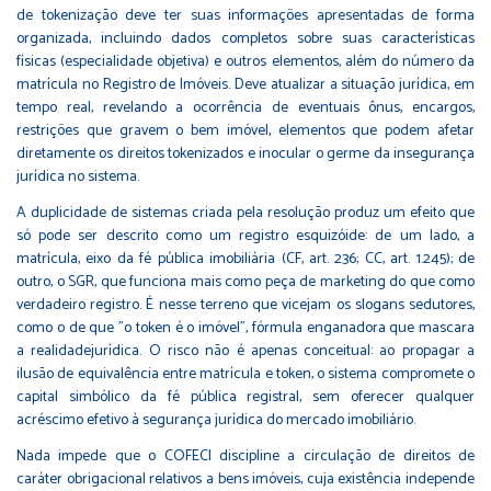
de tokenização deve ter suas informações apresentadas de forma
organizada, incluindo dados completos sobre suas características
físicas (especialidade objetiva) e outros elementos, além do número da
matrícula no Registro de Imóveis. Deve atualizar a situação jurídica, em
tempo real, revelando a ocorrência de eventuais ônus, encargos,
restrições que gravem o bem imóvel, elementos que podem afetar
diretamente os direitos tokenizados e inocular o germe da insegurança
jurídica no sistema.
A duplicidade de sistemas criada pela resolução produz um efeito que
só pode ser descrito como um registro esquizóide: de um lado, a
matrícula, eixo da fé pública imobiliária (CF, art. 236; CC, art. 1.245); de
outro, o SGR, que funciona mais como peça de marketing do que como
verdadeiro registro. É nesse terreno que vicejam os slogans sedutores,
como o de que "o token é o imóvel", fórmula enganadora que mascara
a realidadejurídica. O risco não é apenas conceitual: ao propagar a
ilusão de equivalência entre matrícula e token, o sistema compromete o
capital simbólico da fé pública registral, sem oferecer qualquer
acréscimo efetivo à segurança jurídica do mercado imobiliário.
Nada impede que o COFECI discipline a circulação de direitos de
caráter obrigacional relativos a bens imóveis, cuja existência independe