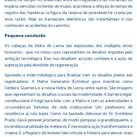
efeitos no tempo. As distâncias entre as freguesias e as comarcas do
Império, vencidas no lombo de mulas, acarretava a dilação do tempo de
registro das hipotecas (a figura da reserva de prioridade foi criada por
essa razão). Hoje as transações eletrônicas são instantâneas e não
conhecem os acidentes do caminho.
Pequena conclusão
As cabeças da Hidra de Lerna são expressões dos múltiplos vícios
humanos - que, no nosso caso, representam os desafios impostos pela
ambição tecnológica. Elas nos desafiam ao justo combate e à ação de
superação pela atividade de regeneração.
Aproveito o mote mitológico para finalizar com os desafios postos aos
registradores. A Matrix Generatrix (Echidna) gera monstros como
Cérbero, Quimera e a nossa Hidra de Lerna, entre outros. São imagens
que representam os desafios cruciais da modernidade. A barreira legal-
constitucional é frágil para lidar com a Matrix e com as adversidades e
circunstâncias fortuitas da vida institucional. Um positivismo de
resistência já não basta. Como na boutade deliciosa do Dr. Ermitânio
Prado, não é possível proclamar, de modo pomposo e grandiloquente, a
inconstitucionalidade de meteoros. É necessária ação transformadora e
criativa. E o Registro de Imóveis tem virtude e história para vencer mais