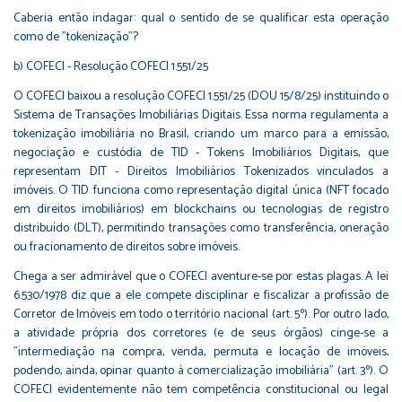
Caberia então indagar: qual o sentido de se qualificar esta operação
como de "tokenização"?
b) COFECI - Resolução COFECI 1.551/25
O COFECI baixou a resolução COFECI 1.551/25 (DOU 15/8/25) instituindo o
Sistema de Transações Imobiliárias Digitais. Essa norma regulamenta a
tokenização imobiliária no Brasil, criando um marco para a emissão,
negociação e custódia de TID - Tokens Imobiliários Digitais, que
representam DIT - Direitos Imobiliários Tokenizados vinculados a
imóveis. O TID funciona como representação digital única (NFT focado
em direitos imobiliários) em blockchains ou tecnologias de registro
distribuído (DLT), permitindo transações como transferência, oneração
ou fracionamento de direitos sobre imóveis.
Chega a ser admirável que o COFECI aventure-se por estas plagas. A lei
6.530/1978 diz que a ele compete disciplinar e fiscalizar a profissão de
Corretor de Imóveis em todo o território nacional (art. 5º). Por outro lado,
a atividade própria dos corretores (e de seus órgãos) cinge-se a
"intermediação na compra, venda, permuta e locação de imóveis,
podendo, ainda, opinar quanto à comercialização imobiliária" (art. 3º). O
COFECI evidentemente não tem competência constitucional ou legal