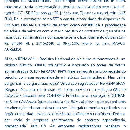
princípio da razoabilidade, "posto impor desnecessário bis in idem,
máxime à luz da interpretação autêntica levada a efeito pelo novel art.
1.361 do CC" (STJ REsp 686.932-PR, j. 1/4/2008, DJ 10/4/2008, rel. min. LUIZ
FUX). Daí a consagrar-se no STF a constitucionalidade do dispositivo foi
um pulo. Dar-se-ia, a partir de então, como constituída a propriedade
fiduciária de veículos com o mero registro do contrato de garantia na
repartição administrativa competente para o licenciamento do bem (STF
RE 611.639- RJ, j. 21/10/2015, DJ 15/4/2016, Pleno, rel. min. MARCO
AURÉLIO).
Aliás, o RENAVAM - Registro Nacional de Veículos Automotores é um
registro público, estatal, obrigatório e vinculado ao poder de polícia
administrativa (CTB - lei 9.503/ 1997). Nele se registra a propriedade do
veículo, com sua especialidade e histórico (continuidade). Mas calha
perguntar: e as garantias reais? Onde são registradas? No RENAGRAV
(Registro Nacional de Gravames), como previsto na resolução 689, de
27/9/2017, baixada pelo CONTRAN. Entretanto, a resolução CONTRAN
1.016, de 11/12/2024 (que atualiza a res. 807/20) previu que os contratos
de alienação fiduciária deveriam ser "obrigatoriamente registrados no
órgão ou entidade executivo de trânsito do Estado ou do Distrito Federal
por meio de empresa registradora de contrato especializada,
credenciada" (art. 8º). As empresas registradoras recebem o