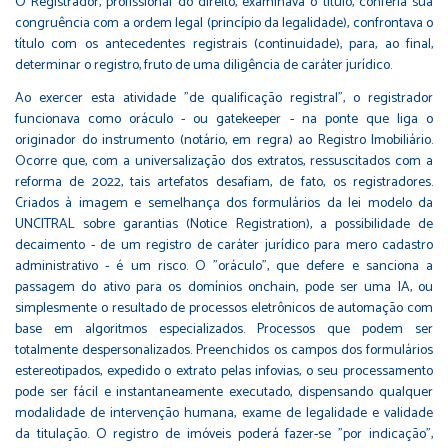
O Registrador, profissional do direito, examinava o título, conferia sua
congruência com a ordem legal (princípio da legalidade), confrontava o
título com os antecedentes registrais (continuidade), para, ao final,
determinar o registro, fruto de uma diligência de caráter jurídico.
Ao exercer esta atividade "de qualificação registral", o registrador
funcionava como oráculo - ou gatekeeper - na ponte que liga o
originador do instrumento (notário, em regra) ao Registro Imobiliário.
Ocorre que, com a universalização dos extratos, ressuscitados com a
reforma de 2022, tais artefatos desafiam, de fato, os registradores.
Criados à imagem e semelhança dos formulários da lei modelo da
UNCITRAL sobre garantias (Notice Registration), a possibilidade de
decaimento - de um registro de caráter jurídico para mero cadastro
administrativo - é um risco. O "oráculo", que defere e sanciona a
passagem do ativo para os domínios onchain, pode ser uma IA, ou
simplesmente o resultado de processos eletrônicos de automação com
base em algoritmos especializados. Processos que podem ser
totalmente despersonalizados. Preenchidos os campos dos formulários
estereotipados, expedido o extrato pelas infovias, o seu processamento
pode ser fácil e instantaneamente executado, dispensando qualquer
modalidade de intervenção humana, exame de legalidade e validade
da titulação. O registro de imóveis poderá fazer-se "por indicação",