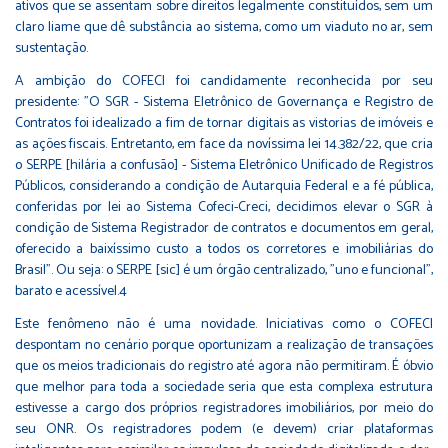
ativos que se assentam sobre direitos legalmente constituídos, sem um
claro liame que dê substância ao sistema, como um viaduto no ar, sem
sustentação.
A ambição do COFECI foi candidamente reconhecida por seu
presidente: "O SGR - Sistema Eletrônico de Governança e Registro de
Contratos foi idealizado a fim de tornar digitais as vistorias de imóveis e
as ações fiscais. Entretanto, em face da novíssima lei 14.382/22, que cria
o SERPE [hilária a confusão] - Sistema Eletrônico Unificado de Registros
Públicos, considerando a condição de Autarquia Federal e a fé pública,
conferidas por lei ao Sistema Cofeci-Creci, decidimos elevar o SGR à
condição de Sistema Registrador de contratos e documentos em geral,
oferecido a baixíssimo custo a todos os corretores e imobiliárias do
Brasil". Ou seja: o SERPE [sic] é um órgão centralizado, "uno e funcional",
barato e acessível.4
Este fenômeno não é uma novidade. Iniciativas como o COFECI
despontam no cenário porque oportunizam a realização de transações
que os meios tradicionais do registro até agora não permitiram. É óbvio
que melhor para toda a sociedade seria que esta complexa estrutura
estivesse a cargo dos próprios registradores imobiliários, por meio do
seu ONR. Os registradores podem (e devem) criar plataformas