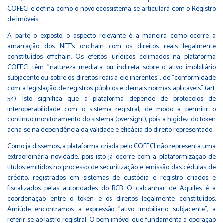
COFECI e defina como o novo ecossistema se articulará com o Registro
de Imóveis.
À parte o exposto, o aspecto relevante é a maneira como ocorre a
amarração dos NFT's onchain com os direitos reais legalmente
constituídos offchain. Os efeitos jurídicos colimados na plataforma
COFECI têm "natureza mediata ou indireta sobre o ativo imobiliário
subjacente ou sobre os direitos reais a ele inerentes", de "conformidade
com a legislação de registros públicos e demais normas aplicáveis" (art.
54). Isto significa que a plataforma depende de protocolos de
interoperabilidade com o sistema registral, de modo a permitir o
contínuo monitoramento do sistema (oversight), pois a higidez do token
acha-se na dependência da validade e eficácia do direito representado.
Como já dissemos, a plataforma criada pelo COFECI não representa uma
extraordinária novidade, pois isto já ocorre com a plataformização de
títulos emitidos no processo de securitização e emissão das cédulas de
crédito, registrados em sistemas de custódia e registro criados e
fiscalizados pelas autoridades do BCB. O calcanhar de Aquiles é a
coordenação entre o token e os direitos legalmente constituídos.
Amiúde encontramos a expressão "ativo imobiliário subjacente", a
referir-se ao lastro registral. O bem imóvel que fundamenta a operação