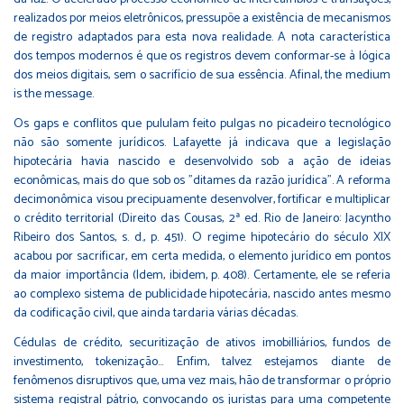
realizados por meios eletrônicos, pressupõe a existência de mecanismos
de registro adaptados para esta nova realidade. A nota característica
dos tempos modernos é que os registros devem conformar-se à lógica
dos meios digitais, sem o sacrifício de sua essência. Afinal, the medium
is the message.
Os gaps e conflitos que pululam feito pulgas no picadeiro tecnológico
não são somente jurídicos. Lafayette já indicava que a legislação
hipotecária havia nascido e desenvolvido sob a ação de ideias
econômicas, mais do que sob os "ditames da razão jurídica". A reforma
decimonômica visou precipuamente desenvolver, fortificar e multiplicar
o crédito territorial (Direito das Cousas, 2ª ed. Rio de Janeiro: Jacyntho
Ribeiro dos Santos, s. d., p. 451). O regime hipotecário do século XIX
acabou por sacrificar, em certa medida, o elemento jurídico em pontos
da maior importância (Idem, ibidem, p. 408). Certamente, ele se referia
ao complexo sistema de publicidade hipotecária, nascido antes mesmo
da codificação civil, que ainda tardaria várias décadas.
Cédulas de crédito, securitização de ativos imobilliários, fundos de
investimento, tokenização... Enfim, talvez estejamos diante de
fenômenos disruptivos que, uma vez mais, hão de transformar o próprio
sistema registral pátrio, convocando os juristas para uma competente