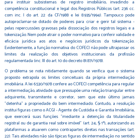
para instituir subsistemas de registro imobiliário, invadindo a
competência constitucional e legal dos Registros Públicos (art. 236 cc.
com inc. I do art. 22 da CF/1988 e lei 8.935/1994). Tampouco pode
autoproclamar-se dotado de poderes para criar e gerir tal sistema -
pelas repercussões gravosas pela dissociação dos registros legais e a
tokenização. Nem pode atrair o poder normativo para conferir validade e
eficácia jurídica aos atos e negócios jurídicos da tokenização.
Evidentemente, a função normativa do COFECI não pode ultrapassar os
limites da realização dos objetivos institucionais da profissão
regulamentada (inc. III do art. 10 do decreto 81.871/1978).
O problema se nota nitidamente quando se verifica que o sistema
proposto extrapola os limites conceituais da própria intermediação
imobiliária. A lei 6.530/1978 confere ao COFECI competência para regular
a intermediação, atividade que pressupõe uma relação triangular entre
adquirente, transmitente e corretor, sem que este último jamais
"detenha" a propriedade do bem intermediado. Contudo, a resolução
institui figuras como o ACGI - Agente de Custódia e Garantia Imobiliária,
que exercerá suas funções "mediante a detenção da titularidade
registral ou de garantia real sobre imóvel" (art. 24, § 1º), autorizando as
plataformas a atuarem como contrapartes diretas nas transações (art.
22). Tais atividades não são típicas figuras de intermediação no sentido