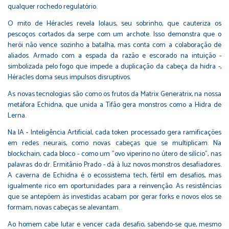
qualquer rochedo regulatório.
O mito de Héracles revela Iolaus, seu sobrinho, que cauteriza os
pescoços cortados da serpe com um archote. Isso demonstra que o
herói não vence sozinho a batalha, mas conta com a colaboração de
aliados. Armado com a espada da razão e escorado na intuição -
simbolizada pelo fogo que impede a duplicação da cabeça da hidra -,
Héracles doma seus impulsos disruptivos.
As novas tecnologias são como os frutos da Matrix Generatrix, na nossa
metáfora Echidna, que unida a Tifão gera monstros como a Hidra de
Lerna.
Na IA - Inteligência Artificial, cada token processado gera ramificações
em redes neurais, como novas cabeças que se multiplicam. Na
blockchain, cada bloco - como um "ovo viperino no útero de silício", nas
palavras do dr. Ermitânio Prado - dá à luz novos monstros desafiadores.
A caverna de Echidna é o ecossistema tech, fértil em desafios, mas
igualmente rico em oportunidades para a reinvenção. As resistências
que se antepõem às investidas acabam por gerar forks e novos elos se
formam, novas cabeças se alevantam.
Ao homem cabe lutar e vencer cada desafio, sabendo-se que, mesmo