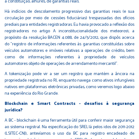
a constituição, alhures, de garantias reais.
Há indícios de descolamento progressivo das garantias reais (e sua
circulação por meio de cessões fiduciárias) trespassadas dos ofícios
prediais para entidades registradoras. Eu havia provocado a reflexão dos
registradores no artigo A inconstitucionalidade dos meteoros1, a
propósito da resolução BACEN 4.088, de 24/5/2012, que dispôs acerca
do "registro de informações referentes às garantias constituídas sobre
veículos automotores e imóveis relativas a operações de crédito, bem
como de informações referentes à propriedade de veículos
automotores objeto de operações de arrendamento mercantil".
A tokenização pode vir a ser um registro que mantém a âncora na
propriedade registrada no RI, enquanto navega como ativos infungíveis
nativos em plataformas eletrônicas privadas, como veremos logo abaixo
na experiência do Rio Grande.
Blockchain e Smart Contracts - desafios à segurança
jurídica?
A BC - blockchain é uma ferramenta útil para conferir maior segurança
ao sistema registral. Na especificação do SREI, lá pelos idos de 2011-2012
(LSITEC-CNJ), antevíamos o uso da BC para registro encadeado de