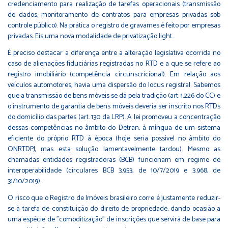
credenciamento para realização de tarefas operacionais (transmissão
de dados, monitoramento de contratos para empresas privadas sob
controle público). Na prática o registro de gravames é feito por empresas
privadas. Eis uma nova modalidade de privatização light...
É preciso destacar a diferença entre a alteração legislativa ocorrida no
caso de alienações fiduciárias registradas no RTD e a que se refere ao
registro imobiliário (competência circunscricional). Em relação aos
veículos automotores, havia uma dispersão do locus registral. Sabemos
que a transmissão de bens móveis se dá pela tradição (art. 1.226 do CC) e
o instrumento de garantia de bens móveis deveria ser inscrito nos RTDs
do domicílio das partes (art. 130 da LRP). A lei promoveu a concentração
dessas competências no âmbito do Detran, à míngua de um sistema
eficiente do próprio RTD à época (hoje seria possível no âmbito do
ONRTDPJ, mas esta solução lamentavelmente tardou). Mesmo as
chamadas entidades registradoras (BCB) funcionam em regime de
interoperabilidade (circulares BCB 3.953, de 10/7/2019 e 3.968, de
31/10/2019).
O risco que o Registro de Imóveis brasileiro corre é justamente reduzir-
se à tarefa de constituição do direito de propriedade, dando ocasião a
uma espécie de "comoditização" de inscrições que servirá de base para