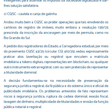
inteligentes para assimilar os impulsos da sociedade digitalizada e dar-
lhes solução satisfatória.
c) CGJSC - cautela e canja de galinha
Andou muito bem a CGJSC ao proibir operações que tais envolvendo os
cartórios de registro de imóveis, muito embora a resolução 1.551/25
prescinda da inscrição da ancoragem por meio de permuta, como no
Rio Grande do Sul.
A pedido dos registradores do Estado, a Corregedoria estadual, por meio
do provimento CGJSC 43/25 (circular CGJ 410/25), vedou expressamente
praticar atos (averbação ou registro) que vinculem a matrícula
imobiliária a tokens digitais, representações em blockchain, ou qualquer
outro instrumento extrarregistral, com ou sem pretensão de representar
a titularidade dominial.
A decisão fundamentou-se na necessidade de preservação da
segurança jurídica registral, da fé pública e do sistema único e oficial de
publicidade imobiliária. Os problemas antevistos de fato representam
riscos à segurança jurídica, ruptura da cadeia dominial, evasão fiscal,
lavagem de dinheiro, multiplicidade de titularidades e erosão da função
pública notarial e registral.