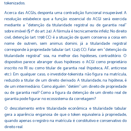
tokenizados.
Acerca das ACGIs, desponta uma contradição funcional insuperável. A
resolução estabelece que a função essencial do ACGI será exercida
mediante a "detenção da titularidade registral ou de garantia real"
sobre imóvel (§ 1º do art. 24). A fórmula é tecnicamente infeliz. No direito
civil, detenção (art. 1.198 CC) é a situação de quem conserva a coisa em
nome de outrem, sem animus domini; já a titularidade registral
corresponde à propriedade tabular (art. 1.245 CC). Falar em "detenção da
titularidade registral" soa, na melhor das hipóteses, contraditório. O
dispositivo parece abranger duas hipóteses: o ACGI como proprietário
inscrito no RI ou como titular de garantia real (hipoteca, AF, anticrese
etc.). Em qualquer caso, o investidor-tokenista não figura na matrícula,
reduzido a titular de um direito derivado. A titularidade, na hipótese, é
de um intermediário. Como alguém "detém" um direito de propriedade
ou de garantia real? Como a figura da detenção de um direito real de
garantia pode figurar no ecossistema da corretagem?
O descolamento entre titularidade econômica e titularidade tabular
gera a aparência enganosa de que o token equivaleria à propriedade,
quando apenas o registro na matrícula é constitutivo e conservativo do
direito real.