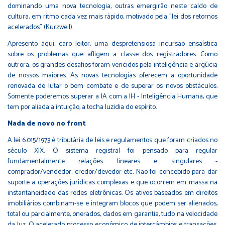
dominando uma nova tecnologia, outras emergirão neste caldo de
cultura, em ritmo cada vez mais rápido, motivado pela "lei dos retornos
acelerados" (Kurzweil).
Apresento aqui, caro leitor, uma despretensiosa incursão ensaística
sobre os problemas que afligem a classe dos registradores. Como
outrora, os grandes desafios foram vencidos pela inteligência e argúcia
de nossos maiores. As novas tecnologias oferecem a oportunidade
renovada de lutar o bom combate e de superar os novos obstáculos.
Somente poderemos superar a IA com a IH - Inteligência Humana, que
tem por aliada a intuição, a tocha luzidia do espírito.
Nada de novo no front
A lei 6.015/1973 é tributária de leis e regulamentos que foram criados no
século XIX. O sistema registral foi pensado para regular
fundamentalmente relações lineares e singulares -
comprador/vendedor, credor/devedor etc. Não foi concebido para dar
suporte a operações jurídicas complexas e que ocorrem em massa na
instantaneidade das redes eletrônicas. Os ativos baseados em direitos
imobiliários combinam-se e integram blocos que podem ser alienados,
total ou parcialmente, onerados, dados em garantia, tudo na velocidade
da luz. O acelerado processo econômico de intercâmbios e transações,