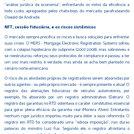
"análise jurídica da economia", enfrentando os mitos da eficiência a
todo custo, apregoados pelos chato-boys do mercado, parafraseando
Oswald de Andrade.
NFT, cessão fiduciária, e os riscos sistêmicos
O mercado sempre precifica os riscos e busca soluções para enfrentar
suas crises. O MERS - Mortgage Electronic Registration Systems sofreu
com o colapso hipotecário do subprime (2007-2008), mas sobreviveu e
se reestruturou, reforçou seus protocolos de compliance e passou a ter
um uso mais restrito, é verdade, mas ainda se acha bem plantado no
cenário norte-americano.
O risco de as atividades próprias de registradores serem absorvidas por
outros agentes - ou pelo próprio mercado - é sempre presente e atual. O
registro das alienações fiduciárias de veículos automotores, por
exemplo, foi absorvido por um registro administrativo (Detran). O
registro das garantias no RTD ostentava o caráter constitutivo, essencial
para gerar plena eficácia da garantia real (Moreira Alves). Entretanto,
nenhum rigor jurídico importou muito para deter a vaza reformista. O
registro em RTD foi considerado uma "odiosa imposição", nas duras
palavras do ministro Luiz Fux. Segundo ele, o registro afrontaria o