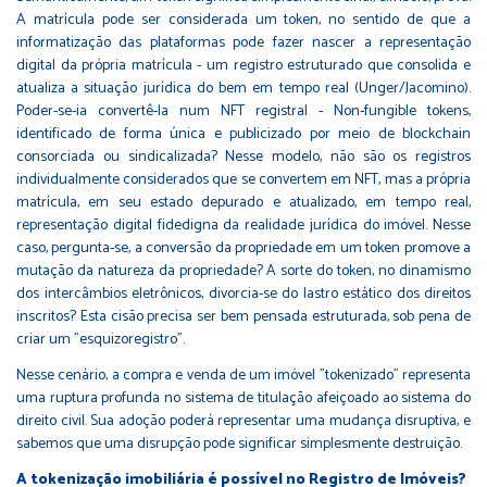
A matrícula pode ser considerada um token, no sentido de que a
informatização das plataformas pode fazer nascer a representação
digital da própria matrícula - um registro estruturado que consolida e
atualiza a situação jurídica do bem em tempo real (Unger/Jacomino).
Poder-se-ia convertê-la num NFT registral - Non-fungible tokens,
identificado de forma única e publicizado por meio de blockchain
consorciada ou sindicalizada? Nesse modelo, não são os registros
individualmente considerados que se convertem em NFT, mas a própria
matrícula, em seu estado depurado e atualizado, em tempo real,
representação digital fidedigna da realidade jurídica do imóvel. Nesse
caso, pergunta-se, a conversão da propriedade em um token promove a
mutação da natureza da propriedade? A sorte do token, no dinamismo
dos intercâmbios eletrônicos, divorcia-se do lastro estático dos direitos
inscritos? Esta cisão precisa ser bem pensada estruturada, sob pena de
criar um "esquizoregistro".
Nesse cenário, a compra e venda de um imóvel "tokenizado" representa
uma ruptura profunda no sistema de titulação afeiçoado ao sistema do
direito civil. Sua adoção poderá representar uma mudança disruptiva, e
sabemos que uma disrupção pode significar simplesmente destruição.
A tokenização imobiliária é possível no Registro de Imóveis?