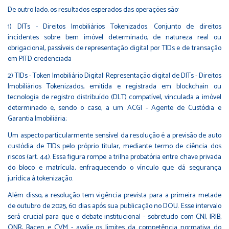
De outro lado, os resultados esperados das operações são:
1) DITs - Direitos Imobiliários Tokenizados. Conjunto de direitos
incidentes sobre bem imóvel determinado, de natureza real ou
obrigacional, passíveis de representação digital por TIDs e de transação
em PITD credenciada
2) TIDs - Token Imobiliário Digital: Representação digital de DITs - Direitos
Imobiliários Tokenizados, emitida e registrada em blockchain ou
tecnologia de registro distribuído (DLT) compatível, vinculada a imóvel
determinado e, sendo o caso, a um ACGI - Agente de Custódia e
Garantia Imobiliária;
Um aspecto particularmente sensível da resolução é a previsão de auto
custódia de TIDs pelo próprio titular, mediante termo de ciência dos
riscos (art. 44). Essa figura rompe a trilha probatória entre chave privada
do bloco e matrícula, enfraquecendo o vínculo que dá segurança
jurídica à tokenização.
Além disso, a resolução tem vigência prevista para a primeira metade
de outubro de 2025, 60 dias após sua publicação no DOU. Esse intervalo
será crucial para que o debate institucional - sobretudo com CNJ, IRIB,
ONR, Bacen e CVM - avalie os limites da competência normativa do