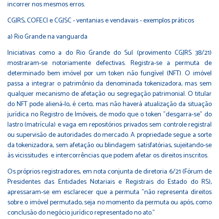
incorrer nos mesmos erros.
CGJRS, COFECI e CGJSC - ventanias e vendavais - exemplos práticos
a) Rio Grande na vanguarda
Iniciativas como a do Rio Grande do Sul (provimento CGJRS 38/21)
mostraram-se notoriamente defectivas. Registra-se a permuta de
determinado bem imóvel por um token não fungível (NFT). O imóvel
passa a integrar o patrimônio da denominada tokenizadora, mas sem
qualquer mecanismo de afetação ou segregação patrimonial. O titular
do NFT pode aliená-lo, é certo, mas não haverá atualização da situação
jurídica no Registro de Imóveis, de modo que o token "desgarra-se" do
lastro (matrícula) e vaga em repositórios privados sem controle registral
ou supervisão de autoridades do mercado. A propriedade segue a sorte
da tokenizadora, sem afetação ou blindagem satisfatórias, sujeitando-se
às vicissitudes e intercorrências que podem afetar os direitos inscritos.
Os próprios registradores, em nota conjunta de diretoria 6/21 (Fórum de
Presidentes das Entidades Notariais e Registrais do Estado do RS),
apressaram-se em esclarecer que a permuta "não representa direitos
sobre o imóvel permutado, seja no momento da permuta ou após, como
conclusão do negócio jurídico representado no ato."