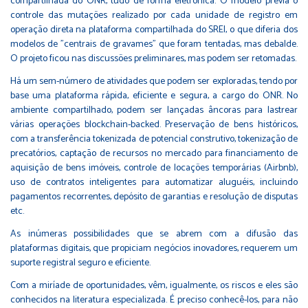
compartilhada do ONR, tudo de forma eletrônica. O modelo previa o
controle das mutações realizado por cada unidade de registro em
operação direta na plataforma compartilhada do SREI, o que diferia dos
modelos de "centrais de gravames" que foram tentadas, mas debalde.
O projeto ficou nas discussões preliminares, mas podem ser retomadas.
Há um sem-número de atividades que podem ser exploradas, tendo por
base uma plataforma rápida, eficiente e segura, a cargo do ONR. No
ambiente compartilhado, podem ser lançadas âncoras para lastrear
várias operações blockchain-backed. Preservação de bens históricos,
com a transferência tokenizada de potencial construtivo, tokenização de
precatórios, captação de recursos no mercado para financiamento de
aquisição de bens imóveis, controle de locações temporárias (Airbnb),
uso de contratos inteligentes para automatizar aluguéis, incluindo
pagamentos recorrentes, depósito de garantias e resolução de disputas
etc.
As inúmeras possibilidades que se abrem com a difusão das
plataformas digitais, que propiciam negócios inovadores, requerem um
suporte registral seguro e eficiente.
Com a miríade de oportunidades, vêm, igualmente, os riscos e eles são
conhecidos na literatura especializada. É preciso conhecê-los, para não