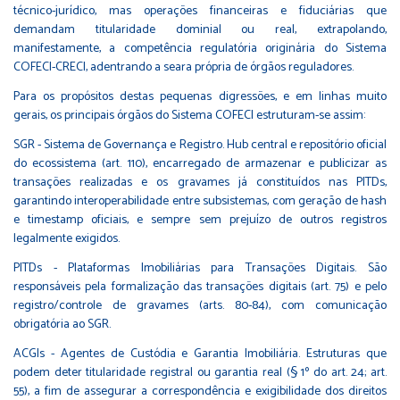
técnico-jurídico, mas operações financeiras e fiduciárias que
demandam titularidade dominial ou real, extrapolando,
manifestamente, a competência regulatória originária do Sistema
COFECI-CRECI, adentrando a seara própria de órgãos reguladores.
Para os propósitos destas pequenas digressões, e em linhas muito
gerais, os principais órgãos do Sistema COFECI estruturam-se assim:
SGR - Sistema de Governança e Registro. Hub central e repositório oficial
do ecossistema (art. 110), encarregado de armazenar e publicizar as
transações realizadas e os gravames já constituídos nas PITDs,
garantindo interoperabilidade entre subsistemas, com geração de hash
e timestamp oficiais, e sempre sem prejuízo de outros registros
legalmente exigidos.
PITDs - Plataformas Imobiliárias para Transações Digitais. São
responsáveis pela formalização das transações digitais (art. 75) e pelo
registro/controle de gravames (arts. 80-84), com comunicação
obrigatória ao SGR.
ACGIs - Agentes de Custódia e Garantia Imobiliária. Estruturas que
podem deter titularidade registral ou garantia real (§ 1º do art. 24; art.
55), a fim de assegurar a correspondência e exigibilidade dos direitos