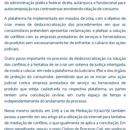
da administração pública federal direta, autárquica e fundacional para
autocomposição nas controvérsias envolvendo relação de consumo.
A plataforma foi implementada em meados de 2014, com o objetivo de
criar meios de desburocratização dos procedimentos em que os
consumidores pretendem apresentar reclamações e pleitear a solução
de conflitos com as empresas prestadoras de serviços e fornecedoras
de produtos sem necessariamente ter de enfrentar o calvário das ações
judiciais.
Outro passo importante no processo de desburocratização na solução
dos conflitos, é a tentativa de se criar um sistema de justiça interligado,
de modo a colocar em rede a plataforma do Judiciário (PJe) e dos órgãos
de proteção do consumidor, permitindo que ao se iniciar uma ação
judicial contra empresa prestadora de serviço ou fornecedora de
produto que esteja cadastrada na respectiva plataforma, as partes
tentem uma conciliação on-line, em curto espaço de tempo e
independentemente do andamento do processo.
Nesse mesmo sentido, em 2015 a Lei de Mediação (13.140/15) também
passou a permitir em seu artigo 46 a utilização da internet para tentativa
de mediação de conflitos, o que igualmente se aplica a conciliação. Em
ritmo semelhante, seguiu o novo Código de Processo Civil, em vigência