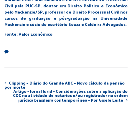
Adriano Cesar Braz Caldeira é mestre em Direito Processual
Civil pela PUC-SP, doutor em Direito Político e Econômico
pelo Mackenzie/SP, professor de Direito Processual Civil nos
cursos de graduação e pós-graduação na Universidade
Mackenzie e sócio do escritório Souza e Caldeira Advogados.
Fonte: Valor Econômico
Clipping – Diário do Grande ABC – Novo cálculo da pensão
por morte
Artigo – Jornal Jurid – Considerações sobre a aplicação do
CDC na atividade de notários e/ou registrador na ordem
jurídica brasileira contemporânea – Por Gisele Leite