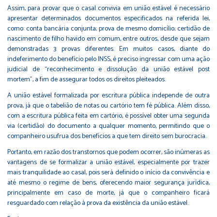
Assim, para provar que o casal convivia em união estável é necessário
apresentar determinados documentos especificados na referida lei,
como: conta bancária conjunta; prova de mesmo domicílio; certidão de
nascimento de filho havido em comum, entre outros, desde que sejam
demonstradas 3 provas diferentes. Em muitos casos, diante do
indeferimento do benefício pelo INSS, é preciso ingressar com uma ação
judicial de “reconhecimento e dissolução da união estável post
mortem”, a fim de assegurar todos os direitos pleiteados.
A união estável formalizada por escritura pública independe de outra
prova, já que o tabelião de notas ou cartório tem fé pública. Além disso,
com a escritura pública feita em cartório, é possível obter uma segunda
via (certidão) do documento a qualquer momento, permitindo que o
companheiro usufrua dos benefícios a que tem direito sem burocracia.
Portanto, em razão dos transtornos que podem ocorrer, são inúmeras as
vantagens de se formalizar a união estável, especialmente por trazer
mais tranquilidade ao casal, pois será definido o início da convivência e
até mesmo o regime de bens, oferecendo maior segurança jurídica,
principalmente em caso de morte, já que o companheiro ficará
resguardado com relação à prova da existência da união estável.