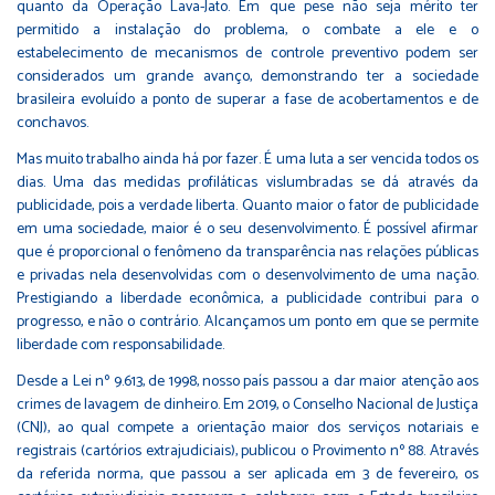
quanto da Operação Lava-Jato. Em que pese não seja mérito ter
permitido a instalação do problema, o combate a ele e o
estabelecimento de mecanismos de controle preventivo podem ser
considerados um grande avanço, demonstrando ter a sociedade
brasileira evoluído a ponto de superar a fase de acobertamentos e de
conchavos.
Mas muito trabalho ainda há por fazer. É uma luta a ser vencida todos os
dias. Uma das medidas profiláticas vislumbradas se dá através da
publicidade, pois a verdade liberta. Quanto maior o fator de publicidade
em uma sociedade, maior é o seu desenvolvimento. É possível afirmar
que é proporcional o fenômeno da transparência nas relações públicas
e privadas nela desenvolvidas com o desenvolvimento de uma nação.
Prestigiando a liberdade econômica, a publicidade contribui para o
progresso, e não o contrário. Alcançamos um ponto em que se permite
liberdade com responsabilidade.
Desde a Lei nº 9.613, de 1998, nosso país passou a dar maior atenção aos
crimes de lavagem de dinheiro. Em 2019, o Conselho Nacional de Justiça
(CNJ), ao qual compete a orientação maior dos serviços notariais e
registrais (cartórios extrajudiciais), publicou o Provimento nº 88. Através
da referida norma, que passou a ser aplicada em 3 de fevereiro, os