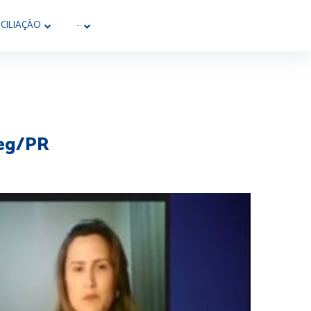
CILIAÇÃO
···
reg/PR