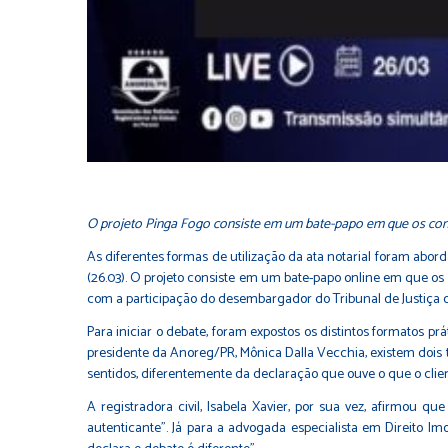
O projeto Pinga Fogo consiste em um bate-papo em que os con
As diferentes formas de utilização da ata notarial foram abo
(26.03). O projeto consiste em um bate-papo online em que os 
com a participação do desembargador do Tribunal de Justiça do
Para iniciar o debate, foram expostos os distintos formatos pr
presidente da Anoreg/PR, Mônica Dalla Vecchia, existem dois ti
sentidos, diferentemente da declaração que ouve o que o clien
A registradora civil, Isabela Xavier, por sua vez, afirmou
autenticante”. Já para a advogada especialista em Direito Im