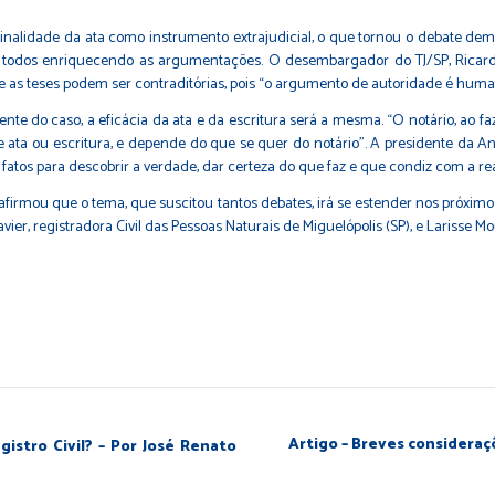
finalidade da ata como instrumento extrajudicial, o que tornou o debate de
todos enriquecendo as argumentações. O desembargador do TJ/SP, Ricardo 
que as teses podem ser contraditórias, pois “o argumento de autoridade é huma
e do caso, a eficácia da ata e da escritura será a mesma. “O notário, ao fa
 ata ou escritura, e depende do que se quer do notário”. A presidente da Ano
s fatos para descobrir a verdade, dar certeza do que faz e que condiz com a re
firmou que o tema, que suscitou tantos debates, irá se estender nos próxim
vier, registradora Civil das Pessoas Naturais de Miguelópolis (SP), e Larisse M
Artigo – Breves consideraç
istro Civil? – Por José Renato