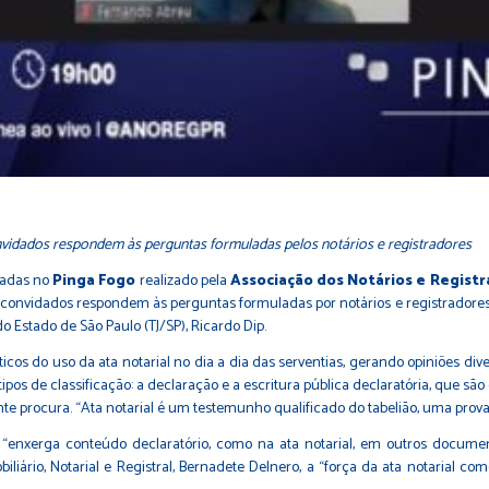
vidados respondem às perguntas formuladas pelos notários e registradores
rdadas no
Pinga Fogo
realizado pela
Associação dos Notários e Regist
convidados respondem às perguntas formuladas por notários e registradores s
 Estado de São Paulo (TJ/SP), Ricardo Dip.
áticos do uso da ata notarial no dia a dia das serventias, gerando opiniões d
pos de classificação: a declaração e a escritura pública declaratória, que são
te procura. “Ata notarial é um testemunho qualificado do tabelião, uma prova 
 que “enxerga conteúdo declaratório, como na ata notarial, em outros doc
obiliário, Notarial e Registral, Bernadete Delnero, a “força da ata notarial