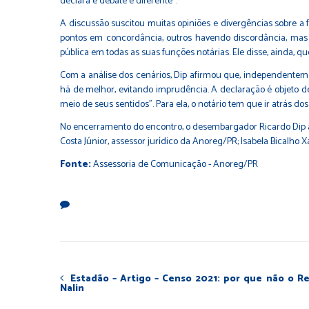
declara e debate é diferente”.
A discussão suscitou muitas opiniões e divergências sobre a 
pontos em concordância, outros havendo discordância, mas 
pública em todas as suas funções notárias. Ele disse, ainda, 
Com a análise dos cenários, Dip afirmou que, independentement
há de melhor, evitando imprudência. A declaração é objeto de
meio de seus sentidos”. Para ela, o notário tem que ir atrás do
No encerramento do encontro, o desembargador Ricardo Dip a
Costa Júnior, assessor jurídico da Anoreg/PR; Isabela Bicalho Xa
Fonte:
Assessoria de Comunicação - Anoreg/PR
Estadão – Artigo – Censo 2021: por que não o Reg
Nalin