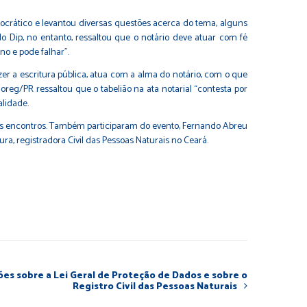
mocrático e levantou diversas questões acerca do tema, alguns
Dip, no entanto, ressaltou que o notário deve atuar com fé
no e pode falhar”.
zer a escritura pública, atua com a alma do notário, com o que
reg/PR ressaltou que o tabelião na ata notarial “contesta por
alidade.
os encontros. Também participaram do evento, Fernando Abreu
oura, registradora Civil das Pessoas Naturais no Ceará.
ões sobre a Lei Geral de Proteção de Dados e sobre o
Registro Civil das Pessoas Naturais