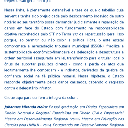
(repercussão geral) (Info 932).
Nessa linha, é plenamente defensável a tese de que o tabelião cuja
serventia tenha sido prejudicada pelo deslocamento indevido de outro
notário ao seu território possa demandar judicialmente a reparação de
danos em face do Estado, com fundamento na responsabilidade
objetiva reconhecida pelo STF no Tema 777 da repercussão geral. Isso
porque, ao permitir ou não coibir a prática ilícita, o ente estatal
compromete a arrecadação tributária municipal (ISSQN), fragiliza a
sustentabilidade econômico-financeira da delegação e desestrutura a
ordem territorial assegurada em lei, transferindo para o titular local o
ônus de suportar prejuízos diretos - como a perda de atos que
legitimamente lhe competiam - e indiretos, derivados da quebra da
confiança social na fé pública notarial. Nessa hipótese, o Estado
responde objetivamente pelos danos causados, cabendo o regresso
contra o delegatário infrator.
Clique
aqui
para conferir a íntegra da coluna.
Johannes Miranda Meira:
Possui graduação em Direito. Especialista em
Direito Notarial e Registral. Especialista em Direito Civil e Empresarial.
Mestre em Desenvolvimento Regional (2022) Mestre em Educação nas
Ciencias pela UNIJUÌ - 2024. Doutorando em Desenvolvimento Regional