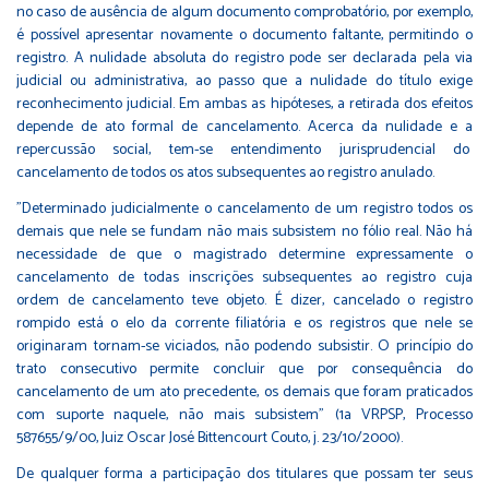
no caso de ausência de algum documento comprobatório, por exemplo,
é possível apresentar novamente o documento faltante, permitindo o
registro. A nulidade absoluta do registro pode ser declarada pela via
judicial ou administrativa, ao passo que a nulidade do título exige
reconhecimento judicial. Em ambas as hipóteses, a retirada dos efeitos
depende de ato formal de cancelamento. Acerca da nulidade e a
repercussão social, tem-se entendimento jurisprudencial do
cancelamento de todos os atos subsequentes ao registro anulado.
"Determinado judicialmente o cancelamento de um registro todos os
demais que nele se fundam não mais subsistem no fólio real. Não há
necessidade de que o magistrado determine expressamente o
cancelamento de todas inscrições subsequentes ao registro cuja
ordem de cancelamento teve objeto. É dizer, cancelado o registro
rompido está o elo da corrente filiatória e os registros que nele se
originaram tornam-se viciados, não podendo subsistir. O princípio do
trato consecutivo permite concluir que por consequência do
cancelamento de um ato precedente, os demais que foram praticados
com suporte naquele, não mais subsistem" (1a VRPSP, Processo
587655/9/00, Juiz Oscar José Bittencourt Couto, j. 23/10/2000).
De qualquer forma a participação dos titulares que possam ter seus