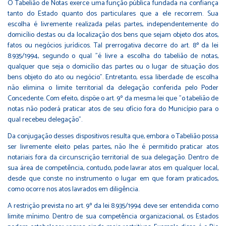
O Tabelião de Notas exerce uma função pública fundada na confiança
tanto do Estado quanto dos particulares que a ele recorrem. Sua
escolha é livremente realizada pelas partes, independentemente do
domicílio destas ou da localização dos bens que sejam objeto dos atos,
fatos ou negócios jurídicos. Tal prerrogativa decorre do art. 8º da lei
8.935/1994, segundo o qual "é livre a escolha do tabelião de notas,
qualquer que seja o domicílio das partes ou o lugar de situação dos
bens objeto do ato ou negócio". Entretanto, essa liberdade de escolha
não elimina o limite territorial da delegação conferida pelo Poder
Concedente. Com efeito, dispõe o art. 9º da mesma lei que "o tabelião de
notas não poderá praticar atos de seu ofício fora do Município para o
qual recebeu delegação".
Da conjugação desses dispositivos resulta que, embora o Tabelião possa
ser livremente eleito pelas partes, não lhe é permitido praticar atos
notariais fora da circunscrição territorial de sua delegação. Dentro de
sua área de competência, contudo, pode lavrar atos em qualquer local,
desde que conste no instrumento o lugar em que foram praticados,
como ocorre nos atos lavrados em diligência.
A restrição prevista no art. 9º da lei 8.935/1994 deve ser entendida como
limite mínimo. Dentro de sua competência organizacional, os Estados