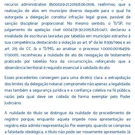
recurso administrativo 8500029-21.2019.8.06.0106, reafirmou que a
realização de atos em município diverso daquele para o qual foi
outorgada a delegação constitui infração legal grave, passível de
sanção disciplinar proporcional. No mesmo sentido, o TJ/SP, no
julgamento da apelação cível 0004731-30.2015.8.26.0417, declarou a
invalidade de escrituras lavradas por tabelião em município estranho à
sua competência, destacando a violação ao art. 9º da lei 8.935/1994 e ao
art. 215 do CC. Já o TJ/MG, ao analisar o processo 1.0000.00.164519-
1/000(1), reconheceu a nulidade de ato de revogação de testamento
praticado por tabelião fora da circunscrição, reforçando que a
observância territorial é requisito essencial à validade do ato.
Esses precedentes convergem para uma diretriz clara: a extrapolação
dos limites da delegação notarial compromete não apenas a legalidade,
mas também a segurança jurídica e a confiança coletiva na fé pública,
razão pela qual deve ser coibida de forma exemplar pelo Poder
Judiciário.
A nulidade do título se distingue da nulidade do procedimento de
registro porque, enquanto aquela impede nova apresentação ao
registro, esta admite reapresentação. Por exemplo, quando se comprova
a falsidade ideológica, o título não pode ser novamente apresentado. Já