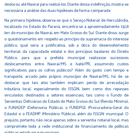
deslocou até Naviraí para realizá-los. Diante dessa indefinição, mostra-se
necessária a análise das duas hipóteses de forma comparada.
Na primeira hipótese, observa-se que o Serviço Notarial de Herculândia,
localizado no Estado do Paraná, encontra-se a aproximadamente 132,8
km do município de Naviraí, em Mato Grosso do Sul. Diante disso, surge
o questionamento: em respeito ao princípio da supremacia do interesse
público, qual seria a justificativa, sob a ótica do desenvolvimento
territorial, da capacidade estatal e dos princípios basilares do Direito
Público, para que a prefeita municipal realizasse sucessivos
deslocamentos entre Naviraí/MS e Ivaté/PR, assumindo custos
significativos para os cofres públicos? Além do gasto com tempo e
transporte, arcado pelo próprio município de Naviraí/MS, há de se
destacar que tais atos também implicam perda de arrecadação
tributária local, especialmente do ISSQN, bem como dos repasses
vinculados destinados a setores essenciais, tais como o Fundo de
Serventias Deficiárias do Estado de Mato Grosso do Sul (Renda Mínima),
o FUNADEP (Defensoria Pública), o FUNDPGE (Procuradoria-Geral do
Estado) e o FEADMP (Ministério Público), além do ISSQN municipal. O
prejuízo, portanto, não recai apenas sobre a serventia notarial local, mas
compromete toda a rede institucional de financiamento de políticas
públicas estaduais e municipais.