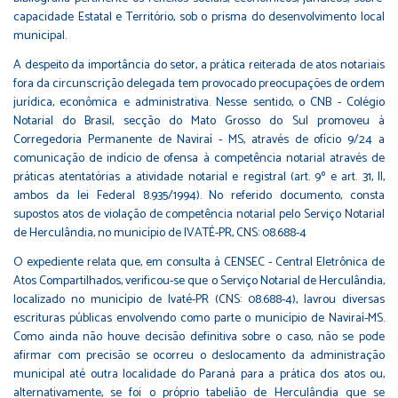
capacidade Estatal e Território, sob o prisma do desenvolvimento local
municipal.
A despeito da importância do setor, a prática reiterada de atos notariais
fora da circunscrição delegada tem provocado preocupações de ordem
jurídica, econômica e administrativa. Nesse sentido, o CNB - Colégio
Notarial do Brasil, secção do Mato Grosso do Sul promoveu à
Corregedoria Permanente de Naviraí - MS, através de ofício 9/24 a
comunicação de indício de ofensa à competência notarial através de
práticas atentatórias a atividade notarial e registral (art. 9º e art. 31, II,
ambos da lei Federal 8.935/1994). No referido documento, consta
supostos atos de violação de competência notarial pelo Serviço Notarial
de Herculândia, no município de IVATÉ-PR, CNS: 08.688-4
O expediente relata que, em consulta à CENSEC - Central Eletrônica de
Atos Compartilhados, verificou-se que o Serviço Notarial de Herculândia,
localizado no município de Ivaté-PR (CNS: 08.688-4), lavrou diversas
escrituras públicas envolvendo como parte o município de Naviraí-MS.
Como ainda não houve decisão definitiva sobre o caso, não se pode
afirmar com precisão se ocorreu o deslocamento da administração
municipal até outra localidade do Paraná para a prática dos atos ou,
alternativamente, se foi o próprio tabelião de Herculândia que se