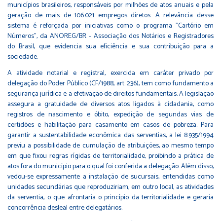
municípios brasileiros, responsáveis por milhões de atos anuais e pela
geração de mais de 106.021 empregos diretos. A relevância desse
sistema é reforçada por iniciativas como o programa "Cartório em
Números", da ANOREG/BR - Associação dos Notários e Registradores
do Brasil, que evidencia sua eficiência e sua contribuição para a
sociedade.
A atividade notarial e registral, exercida em caráter privado por
delegação do Poder Público (CF/1988, art. 236), tem como fundamento a
segurança jurídica e a efetivação de direitos fundamentais. A legislação
assegura a gratuidade de diversos atos ligados à cidadania, como
registros de nascimento e óbito, expedição de segundas vias de
certidões e habilitação para casamento em casos de pobreza. Para
garantir a sustentabilidade econômica das serventias, a lei 8.935/1994
previu a possibilidade de cumulação de atribuições, ao mesmo tempo
em que fixou regras rígidas de territorialidade, proibindo a prática de
atos fora do município para o qual foi conferida a delegação. Além disso,
vedou-se expressamente a instalação de sucursais, entendidas como
unidades secundárias que reproduziriam, em outro local, as atividades
da serventia, o que afrontaria o princípio da territorialidade e geraria
concorrência desleal entre delegatários.