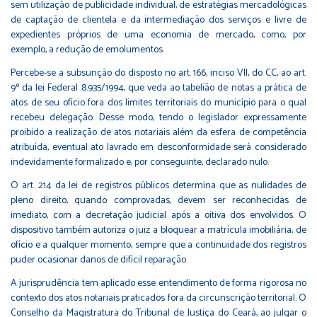
sem utilização de publicidade individual, de estratégias mercadológicas
de captação de clientela e da intermediação dos serviços e livre de
expedientes próprios de uma economia de mercado, como, por
exemplo, a redução de emolumentos.
Percebe-se a subsunção do disposto no art. 166, inciso VII, do CC, ao art.
9º da lei Federal 8.935/1994, que veda ao tabelião de notas a prática de
atos de seu ofício fora dos limites territoriais do município para o qual
recebeu delegação. Desse modo, tendo o legislador expressamente
proibido a realização de atos notariais além da esfera de competência
atribuída, eventual ato lavrado em desconformidade será considerado
indevidamente formalizado e, por conseguinte, declarado nulo.
O art. 214 da lei de registros públicos determina que as nulidades de
pleno direito, quando comprovadas, devem ser reconhecidas de
imediato, com a decretação judicial após a oitiva dos envolvidos. O
dispositivo também autoriza o juiz a bloquear a matrícula imobiliária, de
ofício e a qualquer momento, sempre que a continuidade dos registros
puder ocasionar danos de difícil reparação.
A jurisprudência tem aplicado esse entendimento de forma rigorosa no
contexto dos atos notariais praticados fora da circunscrição territorial. O
Conselho da Magistratura do Tribunal de Justiça do Ceará, ao julgar o