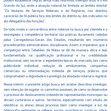
podem estabelecer regras ainda mais restritivas. Exemplo disso é o Rio
Grande do Sul, onde a atuação notarial foi limitada ao âmbito distrital:
"Os titulares de Serviços Notariais e de Registros, nos distritos,
carecerão de fé pública fora dos limites do distrito ou dos indicados no
ato delegatório das funções".
De todo modo, a concorrência entre notários na busca por clientela e o
desrespeito à competência territorial são práticas duramente coibidas
pelas Corregedorias-Gerais dos Estados, resultando em inúmeros
procedimentos administrativos disciplinares. Assim, é imperativo que a
competição entre Tabeliães de Notas se dê de maneira ética e leal,
fundamentada na qualificação profissional e na credibilidade
institucional, sem recorrer a expedientes típicos de mercado, tais como
publicidade individual, redução de emolumentos, campanhas
comerciais ou intermediação indevida de serviços, práticas que
comprometem a dignidade e o prestígio da atividade notarial e registral
Nesse interim o presente artigo busca em análise descritiva investigar,
sem intenção de esgotar os caminhos possíveis, de como se desenvolve
o processo de deslocamento indevido de representantes municipais ou
oficiais cartorários a outros territórios, especialmente com intuito de
identificar os atores desse processo, bem como investigar à luz da
bibliografia pertinente os reflexos sociais, econômicos, jurídicos, sobre