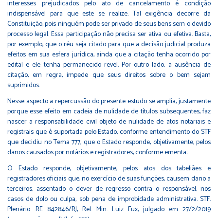
interesses prejudicados pelo ato de cancelamento é condição
indispensável para que este se realize. Tal exigência decorre da
Constituição, pois ninguém pode ser privado de seus bens sem o devido
processo legal. Essa participação não precisa ser ativa ou efetiva. Basta,
por exemplo, que o réu seja citado para que a decisão judicial produza
efeitos em sua esfera jurídica, ainda que a citação tenha ocorrido por
edital e ele tenha permanecido revel. Por outro lado, a ausência de
citação, em regra, impede que seus direitos sobre o bem sejam
suprimidos.
Nesse aspecto a repercussão do presente estudo se amplia, justamente
porque esse efeito em cadeia de nulidade de títulos subsequentes, faz
nascer a responsabilidade civil objeto de nulidade de atos notariais e
registrais que é suportada pelo Estado, conforme entendimento do STF
que decidiu no Tema 777, que o Estado responde, objetivamente, pelos
danos causados por notários e registradores, conforme ementa:
O Estado responde, objetivamente, pelos atos dos tabeliães e
registradores oficiais que, no exercício de suas funções, causem dano a
terceiros, assentado o dever de regresso contra o responsável, nos
casos de dolo ou culpa, sob pena de improbidade administrativa. STF.
Plenário. RE 842846/RJ, Rel. Min. Luiz Fux, julgado em 27/2/2019