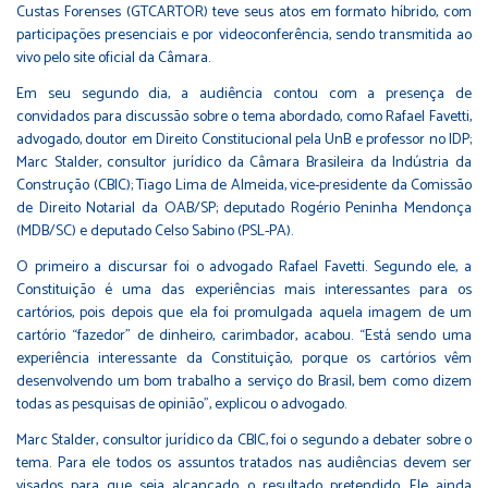
Custas Forenses (GTCARTOR) teve seus atos em formato híbrido, com
participações presenciais e por videoconferência, sendo transmitida ao
vivo pelo site oficial da Câmara.
Em seu segundo dia, a audiência contou com a presença de
convidados para discussão sobre o tema abordado, como Rafael Favetti,
advogado, doutor em Direito Constitucional pela UnB e professor no IDP;
Marc Stalder, consultor jurídico da Câmara Brasileira da Indústria da
Construção (CBIC); Tiago Lima de Almeida, vice-presidente da Comissão
de Direito Notarial da OAB/SP; deputado Rogério Peninha Mendonça
(MDB/SC) e deputado Celso Sabino (PSL-PA).
O primeiro a discursar foi o advogado Rafael Favetti. Segundo ele, a
Constituição é uma das experiências mais interessantes para os
cartórios, pois depois que ela foi promulgada aquela imagem de um
cartório “fazedor” de dinheiro, carimbador, acabou. “Está sendo uma
experiência interessante da Constituição, porque os cartórios vêm
desenvolvendo um bom trabalho a serviço do Brasil, bem como dizem
todas as pesquisas de opinião”, explicou o advogado.
Marc Stalder, consultor jurídico da CBIC, foi o segundo a debater sobre o
tema. Para ele todos os assuntos tratados nas audiências devem ser
visados para que seja alcançado o resultado pretendido. Ele ainda