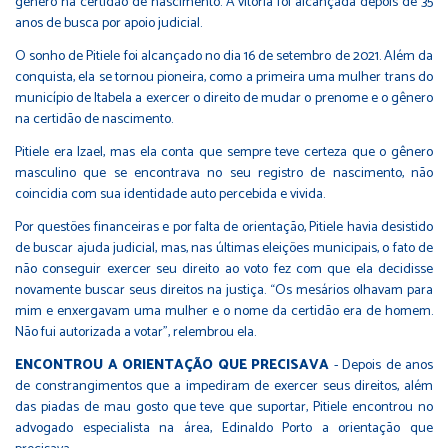
gênero na certidão de nascimento. A vitória foi alcançada depois de 35
anos de busca por apoio judicial.
O sonho de Pitiele foi alcançado no dia 16 de setembro de 2021. Além da
conquista, ela se tornou pioneira, como a primeira uma mulher trans do
município de Itabela a exercer o direito de mudar o prenome e o gênero
na certidão de nascimento.
Pitiele era Izael, mas ela conta que sempre teve certeza que o gênero
masculino que se encontrava no seu registro de nascimento, não
coincidia com sua identidade auto percebida e vivida.
Por questões financeiras e por falta de orientação, Pitiele havia desistido
de buscar ajuda judicial, mas, nas últimas eleições municipais, o fato de
não conseguir exercer seu direito ao voto fez com que ela decidisse
novamente buscar seus direitos na justiça. “Os mesários olhavam para
mim e enxergavam uma mulher e o nome da certidão era de homem.
Não fui autorizada a votar”, relembrou ela.
ENCONTROU A ORIENTAÇÃO QUE PRECISAVA
- Depois de anos
de constrangimentos que a impediram de exercer seus direitos, além
das piadas de mau gosto que teve que suportar, Pitiele encontrou no
advogado especialista na área, Edinaldo Porto a orientação que