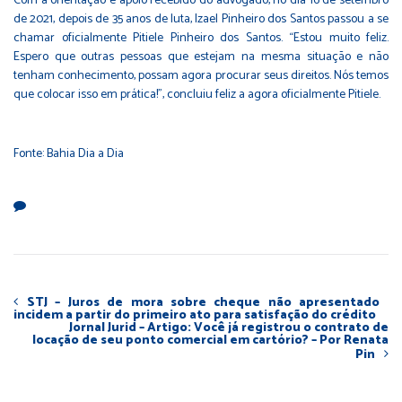
Com a orientação e apoio recebido do advogado, no dia 16 de setembro
de 2021, depois de 35 anos de luta, Izael Pinheiro dos Santos passou a se
chamar oficialmente Pitiele Pinheiro dos Santos. “Estou muito feliz.
Espero que outras pessoas que estejam na mesma situação e não
tenham conhecimento, possam agora procurar seus direitos. Nós temos
que colocar isso em prática!”, concluiu feliz a agora oficialmente Pitiele.
Fonte: Bahia Dia a Dia
STJ – Juros de mora sobre cheque não apresentado
incidem a partir do primeiro ato para satisfação do crédito
Jornal Jurid – Artigo: Você já registrou o contrato de
locação de seu ponto comercial em cartório? – Por Renata
Pin