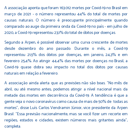
A associação aponta que foram 163.012 mortes por Covid-19 no Brasil em
março de 2021 - o número representou 44% do total de mortes por
causas naturais. O número é preocupante principalmente quando
comparado ao auge da primeira onda da Covid-19 no país - em julho de
2020, a Covid-19 representou 23,1% do total de óbitos por doenças.
Segundo a Arpen, é possível observar uma curva crescente de mortes
desde dezembro do ano passado. Durante o mês, a Covid-19
representou 21,5% dos óbitos por doenças, em janeiro, 24,3% e em
fevereiro 25,4%. Ao atingir 44,4% das mortes por doenças no Brasil, a
Covid-19 quase dobra seu impacto no total dos óbitos por causas
naturais em relação a fevereiro.
A associação ainda alerta que as previsões não são boas. "No mês de
abril, ou até mesmo antes, podemos atingir a nível nacional mais da
metade das mortes em decorrência da Covid-19. A tendência é que a
gente veja o novo coronavírus como causa de mais de 50% de todas as
mortes", disse Luís Carlos Vendramin Júnior, vice presidente da Arpen
Brasil. "Essa previsão nacionalmente, mas se você fizer um recorte em
regiões, estados e cidades, existem números mais gritantes ainda",
completa.