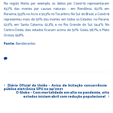
Na região Norte, por exemplo, os óbitos por Covid-19 representaram
63,7% das mortes por causas naturais - em Rondônia, 62,1% em
Roraima, 53,3% no Acre e 50,3% no Tocantins. No Sul do Brasil, a Covid-19
representou mais de 50% das mortes em todos os Estados: no Paraná,
52,5%, em Santa Catarina, 52,3%, e no Rio Grande do Sul, 54,4%. No
Centro-Oeste, dois estados ficaram acima de 50%: Goiás, 58,7%, e Mato
Grosso, 55,8%.
Fonte:
Bandeirantes
Diário Oficial da União – Aviso de licitação concorrência
pública eletrônica SPU no 34/2021
O Globo – Com mortalidade em alta na pandemia, oito
estados iniciam abril com redução populacional