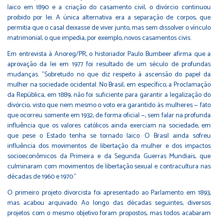
laico em 1890 e a criação do casamento civil, o divórcio continuou
proibido por lei. A única alternativa era a separação de corpos, que
permitia que o casal deixasse de viver junto, mas sem dissolver o vínculo
matrimonial, o que impedia, por exemplo, novos casamentos civis.
Em entrevista à Anoreg/PR, o historiador Paulo Bumbeer afirma que a
aprovação da lei em 1977 foi resultado de um século de profundas
mudanças. "Sobretudo no que diz respeito à ascensão do papel da
mulher na sociedade ocidental. No Brasil, em específico, a Proclamação
da República, em 1889, não foi suficiente para garantir a legalização do
divórcio, visto que nem mesmo o voto era garantido às mulheres — fato
que ocorreu somente em 1932, de forma oficial —, sem falar na profunda
influência que os valores católicos ainda exerciam na sociedade, em
que pese o Estado tenha se tornado laico. O Brasil ainda sofreu
influência dos movimentos de libertação da mulher e dos impactos
socioeconômicos da Primeira e da Segunda Guerras Mundiais, que
culminaram com movimentos de libertação sexual e contracultura nas
décadas de 1960 e 1970.”
O primeiro projeto divorcista foi apresentado ao Parlamento em 1893,
mas acabou arquivado. Ao longo das décadas seguintes, diversos
projetos com o mesmo objetivo foram propostos, mas todos acabaram