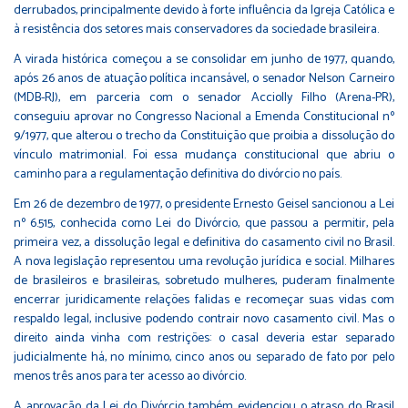
derrubados, principalmente devido à forte influência da Igreja Católica e
à resistência dos setores mais conservadores da sociedade brasileira.
A virada histórica começou a se consolidar em junho de 1977, quando,
após 26 anos de atuação política incansável, o senador Nelson Carneiro
(MDB-RJ), em parceria com o senador Acciolly Filho (Arena-PR),
conseguiu aprovar no Congresso Nacional a Emenda Constitucional nº
9/1977, que alterou o trecho da Constituição que proibia a dissolução do
vínculo matrimonial. Foi essa mudança constitucional que abriu o
caminho para a regulamentação definitiva do divórcio no país.
Em 26 de dezembro de 1977, o presidente Ernesto Geisel sancionou a Lei
nº 6.515, conhecida como Lei do Divórcio, que passou a permitir, pela
primeira vez, a dissolução legal e definitiva do casamento civil no Brasil.
A nova legislação representou uma revolução jurídica e social. Milhares
de brasileiros e brasileiras, sobretudo mulheres, puderam finalmente
encerrar juridicamente relações falidas e recomeçar suas vidas com
respaldo legal, inclusive podendo contrair novo casamento civil. Mas o
direito ainda vinha com restrições: o casal deveria estar separado
judicialmente há, no mínimo, cinco anos ou separado de fato por pelo
menos três anos para ter acesso ao divórcio.
A aprovação da Lei do Divórcio também evidenciou o atraso do Brasil