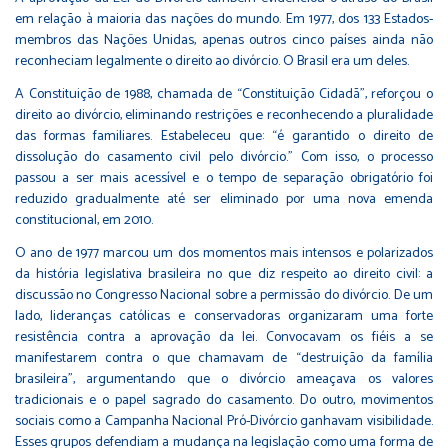
em relação à maioria das nações do mundo. Em 1977, dos 133 Estados-
membros das Nações Unidas, apenas outros cinco países ainda não
reconheciam legalmente o direito ao divórcio. O Brasil era um deles.
A Constituição de 1988, chamada de “Constituição Cidadã”, reforçou o
direito ao divórcio, eliminando restrições e reconhecendo a pluralidade
das formas familiares. Estabeleceu que: “é garantido o direito de
dissolução do casamento civil pelo divórcio.” Com isso, o processo
passou a ser mais acessível e o tempo de separação obrigatório foi
reduzido gradualmente até ser eliminado por uma nova emenda
constitucional, em 2010.
O ano de 1977 marcou um dos momentos mais intensos e polarizados
da história legislativa brasileira no que diz respeito ao direito civil: a
discussão no Congresso Nacional sobre a permissão do divórcio. De um
lado, lideranças católicas e conservadoras organizaram uma forte
resistência contra a aprovação da lei. Convocavam os fiéis a se
manifestarem contra o que chamavam de “destruição da família
brasileira”, argumentando que o divórcio ameaçava os valores
tradicionais e o papel sagrado do casamento. Do outro, movimentos
sociais como a Campanha Nacional Pró-Divórcio ganhavam visibilidade.
Esses grupos defendiam a mudança na legislação como uma forma de