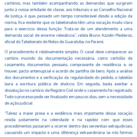
cartórios, mas também acompanhando as demandas que surgiram
junto à nossa entidade de classe, aos tribunais e ao Conselho Nacional
de Justiça, é que, passado um tempo considerável desde a edição da
norma, fica evidente que os tabelionatos têm uma vocação muito clara
para o exercício dessa função. Trata-se de um atendimento a uma
demanda social de enorme relevância", relata Bruno Azzolin Medeiros,
oficial do Tabelionato de Notas de Guaratuba, no Paraná.
O procedimento é relativamente simples. O casal deve comparecer ao
cartório munido da documentação necessária, como certidão de
casamento, documentos pessoais, comprovante de residência e, se
houver, pacto antenupcial e acordo de partilha de bens. Após a análise
dos documentos e a verificação da regularidade do pedido, o tabelião
lavra a escritura pública de divórcio. Em seguida, basta averbar a
dissolução no cartório de Registro Civil onde o casamento foi registrado.
Todo o processo pode ser finalizado em poucos dias, sem a necessidade
de ação judicial.
“Talvez a maior prova e a evidência mais importante dessa vocação
resida justamente na celeridade e na rapidez com que esses
procedimentos passaram a ocorrer dentro das serventias extrajudiciais,
causando um impacto e uma diferença extraordinária se nós formos