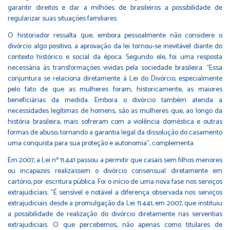
garantir direitos e dar a milhões de brasileiros a possibilidade de
regularizar suas situações familiares.
O historiador ressalta que, embora pessoalmente não considere o
divórcio algo positivo, a aprovação da lei tornou-se inevitável diante do
contexto histórico e social da época. Segundo ele, foi uma resposta
necessária às transformações vividas pela sociedade brasileira. “Essa
conjuntura se relaciona diretamente à Lei do Divórcio, especialmente
pelo fato de que as mulheres foram, historicamente, as maiores
beneficiárias da medida. Embora o divórcio também atenda a
necessidades legítimas de homens, são as mulheres que, ao longo da
história brasileira, mais sofreram com a violência doméstica e outras
formas de abuso, tornando a garantia legal da dissolução do casamento
uma conquista para sua proteção e autonomia”, complementa.
Em 2007, a Lei nº 11.441 passou a permitir que casais sem filhos menores
ou incapazes realizassem o divórcio consensual diretamente em
cartório, por escritura pública. Foi o início de uma nova fase nos serviços
extrajudiciais. "É sensível e notável a diferença observada nos serviços
extrajudiciais desde a promulgação da Lei 11.441, em 2007, que instituiu
a possibilidade de realização do divórcio diretamente nas serventias
extrajudiciais. O que percebemos, não apenas como titulares de