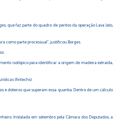
s, que faz parte do quadro de peritos da operação Lava Jato,
gura como parte processual”, justificou Borges.
os.
ento isotópico para identificar a origem de madeira extraída,
ídicas (fintechs).
cos e doleiros que superam essa quantia. Dentro de um cálculo
inheiro. Instalada em setembro pela Câmara dos Deputados, a