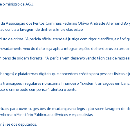
se o ministro da AGU.
da Associação dos Peritos Criminais Federais Otávio Andrade Allemand Borge
ão contra a lavagem de dinheiro. Entre elas estão:
uto de crime. “A perícia oficial atende à Justiça com rigor científico, e não fi
vadamente veio do ilícito seja apto a integrar espólio de herdeiros ou terceir
bens de origem florestal. “A perícia vem desenvolvendo técnicas de rastream
nges) e plataformas digitais que concedem crédito para pessoas físicas e jur
ara transações irregulares no sistema financeiro. “Existem transações em ban
o, o crime pode compensar”, alertou o perito.
irtuais para ouvir sugestões de mudanças na legislação sobre lavagem de d
bros do Ministério Público, acadêmicos e especialistas.
análise dos deputados.