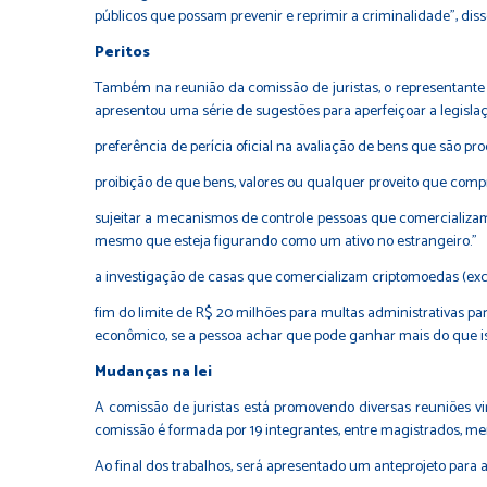
públicos que possam prevenir e reprimir a criminalidade”, dis
Peritos
Também na reunião da comissão de juristas, o representante 
apresentou uma série de sugestões para aperfeiçoar a legislaç
preferência de perícia oficial na avaliação de bens que são prod
proibição de que bens, valores ou qualquer proveito que compro
sujeitar a mecanismos de controle pessoas que comercializam 
mesmo que esteja figurando como um ativo no estrangeiro.”
a investigação de casas que comercializam criptomoedas (excha
fim do limite de R$ 20 milhões para multas administrativas p
econômico, se a pessoa achar que pode ganhar mais do que iss
Mudanças na lei
A comissão de juristas está promovendo diversas reuniões v
comissão é formada por 19 integrantes, entre magistrados, mem
Ao final dos trabalhos, será apresentado um anteprojeto para 