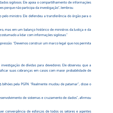
 dados sigilosos. Ele apoia o compartilhamento de informações
es porque não participa da investigação”, lembrou.
pelo ministro. Ele defendeu a transferência do órgão para o
Moro, mas em um balanço histórico de ministros da Justiça e da
 acostumado a lidar com informações sigilosas.”
epressão. “Devemos construir um marco legal que nos permita
 investigação de dívidas para devedores. Ele observou que a
sificar suas cobranças em casos com maior probabilidade de
,5 bilhões pela PGFN. “Realmente mudou de patamar”, disse o
lo desenvolvimento de sistemas e cruzamento de dados”, afirmou
uer convergência de esforços de todos os setores e agentes