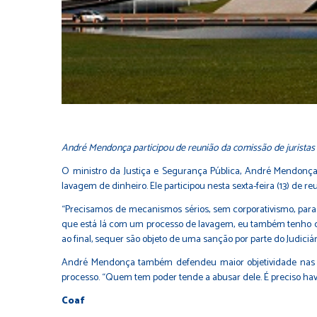
André Mendonça participou de reunião da comissão de juristas 
O ministro da Justiça e Segurança Pública, André Mendonça
lavagem de dinheiro. Ele participou nesta sexta-feira (13) de 
“Precisamos de mecanismos sérios, sem corporativismo, par
que está lá com um processo de lavagem, eu também tenho que
ao final, sequer são objeto de uma sanção por parte do Judiciári
André Mendonça também defendeu maior objetividade nas r
processo. “Quem tem poder tende a abusar dele. É preciso hav
Coaf