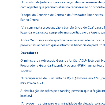
O ministro da Justiça sugeriu a criação de mecanismos de gra
com agentes que precisam atuar na recuperação do produto do 
O papel do Conselho de Controle de Atividades Financeiras 
Banco Central.
“Via com muita preocupação a transferência do Coaf para o Min
Fazenda, o da Justiça sempre foi mais político e o da Fazenda,
André Mendonça ainda apontou para necessidade de focar a a
prevenir situações em que o infrator se beneficie do produto do 
Devedores
O ministro da Advocacia-Geral da União (AGU), José Levi Me
Procuradoria-Geral da Fazenda Nacional (PGFN) aumentou a 
sucesso.
“A recuperação deu um salto de R$ 14,5 bilhões, em 2016, p
ministro da AGU.
A distribuição de ações pelo ranking permitiu que o órgão int
José Levi.
“A lavagem de dinheiro é criminalidade de elevada sofisti