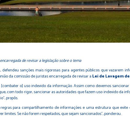
encarregada de revisar a legislação sobre o tema
, defendeu sanções mais rigorosas para agentes públicos que vazarem inf
reunião da comissão de juristas encarregada de revisar a
Lei de Lavagem de
a [combater o] uso indevido da informação. Assim como devemos sancionar 
, com todo rigor, sancionar as autoridades que fazem uso indevido da infor
o”, propôs.
egras para compartilhamento de informações e uma estrutura que evite o
er limites. Se não forem respeitados, que sejam sancionados”, ponderou.