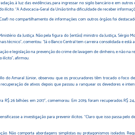
dação, à luz das evidências, para ingressar no sigilo bancário e em outros
ilícito. “A Advocacia-Geral da União tinha dificuldade de receber informaçõ
(Coaf) no compartilhamento de informações com outros órgãos foi destacado 
istério da Justiça. Não pela figura do [então] ministro da Justiça, Sérgio 
 mais técnico”, comentou. “Já o Banco Central tem carreira consolidada e está
ção e legislação na prevenção do crime de lavagem de dinheiro, e não na r
ilícito”, afirmou.
llo do Amaral Júnior, observou que os procuradores têm trocado o foco de
recuperação de ativos depois que passou a ranquear os devedores e inten
ara R$ 26 bilhões em 2017”, comemorou. Em 2019, foram recuperados R$ 24
ensificasse a investigação para prevenir ilícitos. “Claro que isso passa pe
cação. Não comporta abordagens simplistas ou protagonismos isolados. Req