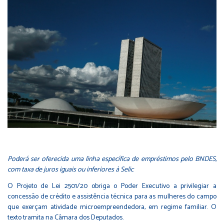
Poderá ser oferecida uma linha específica de empréstimos pelo BNDES,
com taxa de juros iguais ou inferiores à Selic
O Projeto de Lei 2501/20 obriga o Poder Executivo a privilegiar a
concessão de crédito e assistência técnica para as mulheres do campo
que exerçam atividade microempreendedora, em regime familiar. O
texto tramita na Câmara dos Deputados.