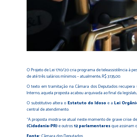
O Projeto de Lei 1710/20 cria programa de teleassistência à p
de até três salários mínimos – atualmente, R$ 3.135,00.
O texto em tramitação na Câmara dos Deputados recupera sub
Interno, aquela proposta acabou arquivada ao final da legislat
O substitutivo altera o
Estatuto do Idoso
e a
Lei Orgâni
central de atendimento.
“A proposta mostra-se atual neste momento de grave crise d
(Cidadania-PR)
e outros
12 parlamentares
que assinam o 
Fonte:
Câmara dos Deputados