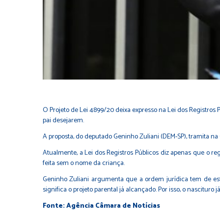
O Projeto de Lei 4899/20 deixa expresso na
Lei dos Registros 
pai desejarem.
A proposta, do deputado
Geninho Zuliani (DEM-SP)
, tramita n
Atualmente, a Lei dos Registros Públicos diz apenas que o reg
feita sem o nome da criança.
Geninho Zuliani argumenta que a ordem jurídica tem de estar
significa o projeto parental já alcançado. Por isso, o nascitur
Fonte: Agência Câmara de Notícias