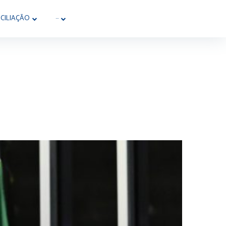
CILIAÇÃO
···