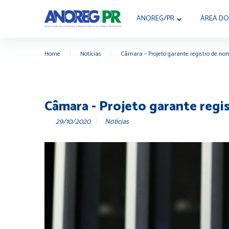
ANOREG/PR
ÁREA DO
Home
|
Notícias
|
Câmara – Projeto garante registro de no
Câmara - Projeto garante regi
29/10/2020
Notícias