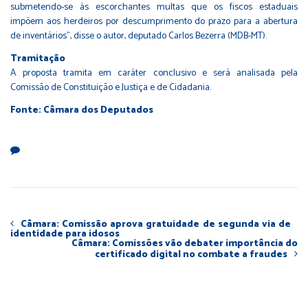
submetendo-se às escorchantes multas que os fiscos estaduais
impõem aos herdeiros por descumprimento do prazo para a abertura
de inventários”, disse o autor, deputado
Carlos Bezerra (MDB-MT)
.
Tramitação
A proposta tramita em caráter conclusivo e será analisada pela
Comissão de Constituição e Justiça e de Cidadania.
Fonte: Câmara dos Deputados
Câmara: Comissão aprova gratuidade de segunda via de
identidade para idosos
Câmara: Comissões vão debater importância do
certificado digital no combate a fraudes