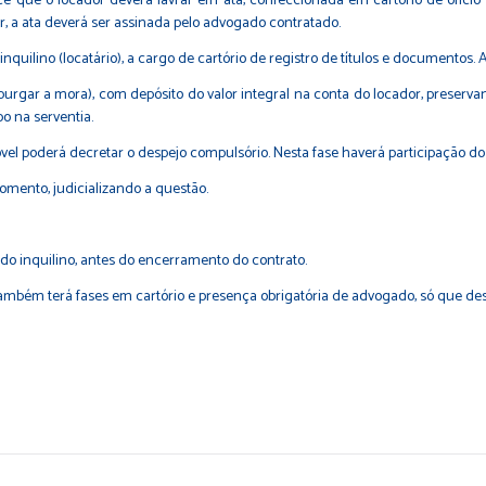
ce que o locador deverá lavrar em ata, confeccionada em cartório de ofício 
or, a ata deverá ser assinada pelo advogado contratado.
 inquilino (locatário), a cargo de cartório de registro de títulos e documentos.
 (purgar a mora), com depósito do valor integral na conta do locador, prese
o na serventia.
vel poderá decretar o despejo compulsório. Nesta fase haverá participação do Ju
momento, judicializando a questão.
do inquilino, antes do encerramento do contrato.
mbém terá fases em cartório e presença obrigatória de advogado, só que desta 