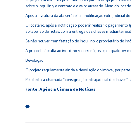
O projeto detalha os procedimentos para o despejo. Estabele
sobre o inquilino, o contrato e o valor atrasado. Além do locad
Após a lavratura da ata será feita a notificação extrajudicial do
O locatário, após a notificação, poderá: realizar o pagamento
ao tabelião de notas, com a entrega das chaves mediante recib
Se não houver manifestação do inquilino, o proprietário do imó
A proposta faculta ao inquilino recorrer à justiça a qualquer 
Devolução
O projeto regulamenta ainda a devolução do imóvel, por parte 
Pelo texto, a chamada “consignação extrajudicial de chaves” ta
Fonte: Agência Câmara de Notícias