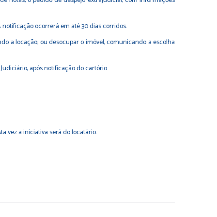
de notas, o pedido de despejo extrajudicial, com informações
 A notificação ocorrerá em até 30 dias corridos.
rvando a locação; ou desocupar o imóvel, comunicando a escolha
diciário, após notificação do cartório.
vez a iniciativa será do locatário.