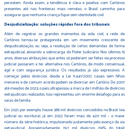
persistem. Ainda assim, a tendência é clara e positiva: com Cartórios
presentes até nas fronteiras mais remotas, o Brasil caminha para
assegurar que nenhuma criança fique sem identidade civil.
Desjudicialização: soluções rápidas fora dos tribunais
Além de registrar os grandes momentos da vida civil, a rede de
Cartórios tornou-se protagonista em um movimento crescente de
desjudicialização, ou seja, a resolução de certas demandas de forma
extrajudicial, aliviando a sobrecarga do Poder Judiciário. Nos últimos 15
anos, diversas atribuições que antes só poderiam ser feitas via processo
judicial passaram a ter alternativa nos Cartórios, de modo consensual,
ágil e com segurança jurídica. Os resultados já são expressivos. A
começar pelos divórcios: desde a Lei 11.441/2007, casais sem filhos
menores e de comum acordo podem se divorciar em Cartório. De 2007
até meados de 2023, o país ultrapassou a marca de 1 milhão de divórcios
extrajudiciais realizados. Isso representou um enorme desafogo para as
varas de família.
Em 2021, por exemplo, houve 386 mil divórcios concedidos no Brasil (via
judicial ou escritura); já em 2022 foram mais de 420 mil – o maior
número da série histórica, impulsionado justamente pelo avanço da via
extrajudicial. Aproximadamente 79,7 mil divórcios (19% do total)