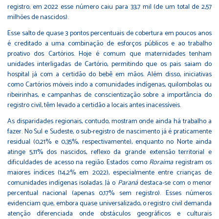
registro; em 2022 esse número caiu para 33,7 mil (de um total de 2,57
milhões de nascidos).
Esse salto de quase 3 pontos percentuais de cobertura em poucos anos
é creditado a uma combinação de esforços públicos e ao trabalho
proativo dos Cartórios. Hoje é comum que maternidades tenham
unidades interligadas de Cartório, permitindo que os pais saiam do
hospital já com a certidão do bebê em mãos. Além disso, iniciativas
como Cartórios móveis indo a comunidades indígenas, quilombolas ou
ribeirinhas, e campanhas de conscientização sobre a importância do
registro civil, têm levado a certidão a locais antes inacessíveis.
As disparidades regionais, contudo, mostram onde ainda há trabalho a
fazer. No Sul e Sudeste, o sub-registro de nascimento já é praticamente
residual (0,21% e 0,35%, respectivamente), enquanto no Norte ainda
atinge 5,11% dos nascidos, reflexo da grande extensão territorial e
dificuldades de acesso na região. Estados como
Roraima
registram os
maiores índices (14,2% em 2022), especialmente entre crianças de
comunidades indígenas isoladas. Já o
Paraná
destaca-se com o menor
percentual nacional (apenas 0,17% sem registro). Esses números
evidenciam que, embora quase universalizado, o registro civil demanda
atenção diferenciada onde obstáculos geográficos e culturais