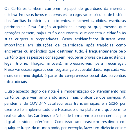
Os Cartórios também cumprem o papel de guardiães da memória
coletiva. Em seus livros e acervos estão registrados séculos de história
das famílias brasileiras, nascimentos, casamentos, óbitos, escrituras
patrimoniais. Essa função arquivística assegura que, mesmo que
gerações passem, haja um fio documental que conecta o cidadão às
suas origens e propriedades. Casos emblemáticos ilustram essa
importância em situações de calamidade: após tragédias como
enchentes ou incêndios que destroem tudo, é frequentemente pelo
Cartório que as pessoas conseguem recuperar provas de sua existência
legal (nome, filiação, imóveis), imprescindíveis para recomeçar.
Preservar esses registros com segurança e acessibilidade, hoje cada vez
mais em meio digital, é parte do compromisso social das serventias
extrajudiciais.
Outro aspecto digno de nota é a modernização do atendimento nos
Cartórios, que vem ampliando ainda mais o alcance dos serviços. A
pandemia de COVID-19 catalisou essa transformação: em 2020, por
exemplo, foi implementado o e-Notariado, uma plataforma que permite
realizar atos dos Cartórios de Notas de forma remota com certificação
digital e videoconferência. Com isso, um brasileiro residindo em
qualquer lugar do mundo pode, por exemplo, fazer um divórcio online