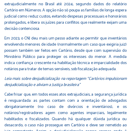
extrajudicialmente no Brasil até 2024, segundo dados do relatório
Cartório em Números. A opção não só poupa as famílias de longa espera
judicial como reduz custos, evitando despesas processuais e honorários
prolongados, e libera os juízes para conflitos que realmente exijam uma
decisão contenciosa.
Em 2023, o CNJ deu mais um passo adiante ao permitir que inventários
envolvendo menores de idade (normalmente um caso que exigiria juiz)
possam também ser feitos em Cartório, desde que com supervisão do
Ministério Público para proteger os interesses do menor. A medida
indica confiança crescente na habilitação técnica e imparcialidade dos
notários para tratar de temas sensíveis, sob fiscalização adequada.
Leia mais sobre desjudicialização na reportagem
“Cartórios impulsionam
desjudicialização e aliviam a Justiça brasileira”
Cabe frisar que, em todos esses atos extrajudiciais, a segurança jurídica
é resguardada: as partes contam com a orientação de advogados
obrigatoriamente (no caso de divórcios e inventários), e os
notários/registradores agem como agentes imparciais, legalmente
habilitados e fiscalizados. Quando há qualquer dúvida jurídica ou
desacordo, o caso não prossegue em Cartório e deve ser remetido ao