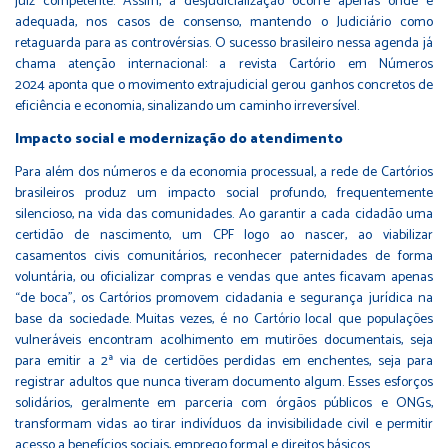
juiz competente. Assim, a desjudicialização ocorre apenas onde é
adequada, nos casos de consenso, mantendo o Judiciário como
retaguarda para as controvérsias. O sucesso brasileiro nessa agenda já
chama atenção internacional: a
revista Cartório em Números
2024
aponta que o movimento extrajudicial gerou ganhos concretos de
eficiência e economia, sinalizando um caminho irreversível.
Impacto social e modernização do atendimento
Para além dos números e da economia processual, a rede de Cartórios
brasileiros produz um impacto social profundo, frequentemente
silencioso, na vida das comunidades. Ao garantir a cada cidadão uma
certidão de nascimento, um CPF logo ao nascer, ao viabilizar
casamentos civis comunitários, reconhecer paternidades de forma
voluntária, ou oficializar compras e vendas que antes ficavam apenas
“de boca”, os Cartórios promovem cidadania e segurança jurídica na
base da sociedade. Muitas vezes, é no Cartório local que populações
vulneráveis encontram acolhimento em mutirões documentais, seja
para emitir a 2ª via de certidões perdidas em enchentes, seja para
registrar adultos que nunca tiveram documento algum. Esses esforços
solidários, geralmente em parceria com órgãos públicos e ONGs,
transformam vidas ao tirar indivíduos da invisibilidade civil e permitir
acesso a benefícios sociais, emprego formal e direitos básicos.