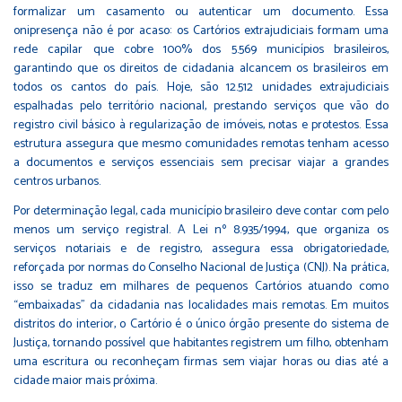
formalizar um casamento ou autenticar um documento. Essa
onipresença não é por acaso: os Cartórios extrajudiciais formam uma
rede capilar que cobre 100% dos 5.569 municípios brasileiros,
garantindo que os direitos de cidadania alcancem os brasileiros em
todos os cantos do país. Hoje, são 12.512 unidades extrajudiciais
espalhadas pelo território nacional, prestando serviços que vão do
registro civil básico à regularização de imóveis, notas e protestos. Essa
estrutura assegura que mesmo comunidades remotas tenham acesso
a documentos e serviços essenciais sem precisar viajar a grandes
centros urbanos.
Por determinação legal, cada município brasileiro deve contar com pelo
menos um serviço registral. A Lei nº 8.935/1994, que organiza os
serviços notariais e de registro, assegura essa obrigatoriedade,
reforçada por normas do Conselho Nacional de Justiça (CNJ). Na prática,
isso se traduz em milhares de pequenos Cartórios atuando como
“embaixadas” da cidadania nas localidades mais remotas. Em muitos
distritos do interior, o Cartório é o único órgão presente do sistema de
Justiça, tornando possível que habitantes registrem um filho, obtenham
uma escritura ou reconheçam firmas sem viajar horas ou dias até a
cidade maior mais próxima.