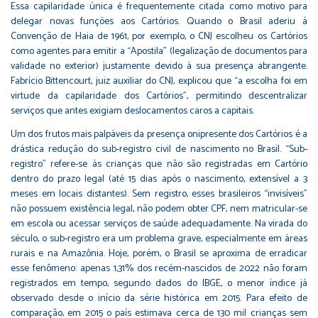
Essa capilaridade única é frequentemente citada como motivo para
delegar novas funções aos Cartórios. Quando o Brasil aderiu à
Convenção de Haia de 1961, por exemplo, o CNJ escolheu os Cartórios
como agentes para emitir a “Apostila” (legalização de documentos para
validade no exterior) justamente devido à sua presença abrangente.
Fabrício Bittencourt, juiz auxiliar do CNJ, explicou que “a escolha foi em
virtude da capilaridade dos Cartórios”, permitindo descentralizar
serviços que antes exigiam deslocamentos caros a capitais.
Um dos frutos mais palpáveis da presença onipresente dos Cartórios é a
drástica redução do sub-registro civil de nascimento no Brasil. “Sub-
registro” refere-se às crianças que não são registradas em Cartório
dentro do prazo legal (até 15 dias após o nascimento, extensível a 3
meses em locais distantes). Sem registro, esses brasileiros “invisíveis”
não possuem existência legal, não podem obter CPF, nem matricular-se
em escola ou acessar serviços de saúde adequadamente. Na virada do
século, o sub-registro era um problema grave, especialmente em áreas
rurais e na Amazônia. Hoje, porém, o Brasil se aproxima de erradicar
esse fenômeno: apenas 1,31% dos recém-nascidos de 2022 não foram
registrados em tempo, segundo dados do IBGE, o menor índice já
observado desde o início da série histórica em 2015. Para efeito de
comparação, em 2015 o país estimava cerca de 130 mil crianças sem