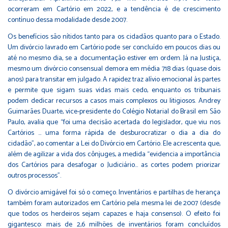
ocorreram em Cartório em 2022, e a tendência é de crescimento
contínuo dessa modalidade desde 2007.
Os benefícios são nítidos tanto para os cidadãos quanto para o Estado.
Um divórcio lavrado em Cartório pode ser concluído em poucos dias ou
até no mesmo dia, se a documentação estiver em ordem. Já na Justiça,
mesmo um divórcio consensual demora em média 718 dias (quase dois
anos) para transitar em julgado. A rapidez traz alívio emocional às partes
e permite que sigam suas vidas mais cedo, enquanto os tribunais
podem dedicar recursos a casos mais complexos ou litigiosos. Andrey
Guimarães Duarte, vice-presidente do Colégio Notarial do Brasil em São
Paulo, avalia que “foi uma decisão acertada do legislador, que viu nos
Cartórios … uma forma rápida de desburocratizar o dia a dia do
cidadão”, ao comentar a Lei do Divórcio em Cartório. Ele acrescenta que,
além de agilizar a vida dos cônjuges, a medida “evidencia a importância
dos Cartórios para desafogar o Judiciário… as cortes podem priorizar
outros processos”.
O divórcio amigável foi só o começo. Inventários e partilhas de herança
também foram autorizados em Cartório pela mesma lei de 2007 (desde
que todos os herdeiros sejam capazes e haja consenso). O efeito foi
gigantesco: mais de 2,6 milhões de inventários foram concluídos