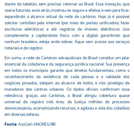
diante do tabelião, sem precisar retornar ao Brasil. Essa inovação, que
soaria futurista anos atrás, mostrou-se segura e efetiva, e veio para ficar,
expandindo o alcance virtual da rede de cartórios. Hoje já é possível
solicitar certidões pela internet (por meio de portais unificados), fazer
escrituras eletrônicas e até registros de imóveis eletrônicos. Isso
complementa a capilaridade física com a digital, garantindo que
nenhum brasileiro, esteja onde estiver, fique sem acesso aos serviços
notariais e de registro.
Em suma, a rede de Cartórios extrajudiciais do Brasil constitui um pilar
essencial da cidadania e da segurança jurídica nacional. Sua presença
em todos os municípios garante que direitos fundamentais, como o
reconhecimento da existência de cada pessoa e a validade dos
negócios privados, estejam ao alcance de todos, e não privilégio de
moradores dos centros urbanos. Os dados oficiais confirmam essa
relevância: graças aos Cartórios, o Brasil atingiu cobertura quase
universal de registro civil, tirou da Justiça milhões de processos
desnecessários, economizando recursos, e agilizou a vida dos cidadãos
em diversas esferas.
Fonte
: AssCom ANOREG/BR