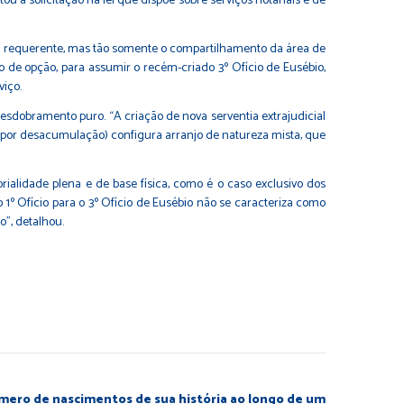
u a solicitação na lei que dispõe sobre serviços notariais e de
da requerente, mas tão somente o compartilhamento da área de
ito de opção, para assumir o recém-criado 3º Ofício de Eusébio,
rviço.
 desdobramento puro. “A criação de nova serventia extrajudicial
 (por desacumulação) configura arranjo de natureza mista, que
alidade plena e de base física, como é o caso exclusivo dos
o 1º Ofício para o 3º Ofício de Eusébio não se caracteriza como
o”, detalhou.
mero de nascimentos de sua história ao longo de um