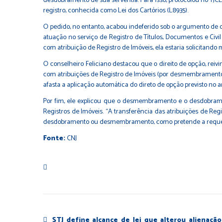
desdobramento de sua serventia. Para isso, protocolou no TJCE 
registro, conhecida como Lei dos Cartórios (
L8935
).
O pedido, no entanto, acabou indeferido sob o argumento de 
atuação no serviço de Registro de Títulos, Documentos e Civil 
com atribuição de Registro de Imóveis, ela estaria solicitand
O conselheiro Feliciano destacou que o direito de opção, reivi
com atribuições de Registro de Imóveis (por desmembramento) 
afasta a aplicação automática do direto de opção previsto no ar
Por fim, ele explicou que o desmembramento e o desdobramen
Registros de Imóveis. “A transferência das atribuições de Regi
desdobramento ou desmembramento, como pretende a requeren
Fonte:
CNJ
STJ define alcance de lei que alterou alienação 