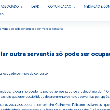
 ASSOCIADO
LGPD
COMUNICAÇÃO
MEDIAÇÃO E CON
AIS
erventia só pode ser ocupado por meio de concurso
lar outra serventia só pode ser ocup
imidade, julgou improcedente pedido apresentado pela delegatária do 1º O
e excluiu qualquer possibilidade de provimento de novas serventias por opção
22-82.2024.2.00.0000, o conselheiro Guilherme Feliciano esclareceu que