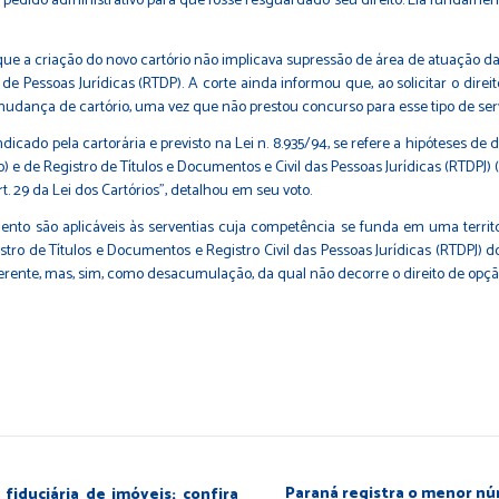
pedido administrativo para que fosse resguardado seu direito. Ela fundamento
que a criação do novo cartório não implicava supressão de área de atuação 
de Pessoas Jurídicas (RTDP). A corte ainda informou que, ao solicitar o dire
o mudança de cartório, uma vez que não prestou concurso para esse tipo de se
ndicado pela cartorária e previsto na Lei n. 8.935/94, se refere a hipóteses de
e de Registro de Títulos e Documentos e Civil das Pessoas Jurídicas (RTDPJ)
t. 29 da Lei dos Cartórios”, detalhou em seu voto.
to são aplicáveis às serventias cuja competência se funda em uma territori
stro de Títulos e Documentos e Registro Civil das Pessoas Jurídicas (RTDPJ) d
te, mas, sim, como desacumulação, da qual não decorre o direito de opçã
Paraná registra o menor nú
fiduciária de imóveis; confira