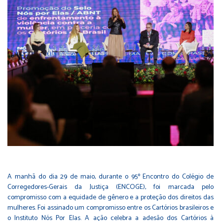
A manhã do dia 29 de maio, durante o 95º Encontro do Colégio de
Corregedores-Gerais da Justiça (ENCOGE), foi marcada pelo
compromisso com a equidade de gênero e a proteção dos direitos das
mulheres. Foi assinado um compromisso entre os Cartórios brasileiros e
o Instituto Nós Por Elas. A ação celebra a adesão dos Cartórios à