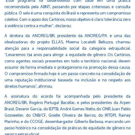
“Esse programa foi desenvolvido com base em uma prática
recomendada pela ABNT, passando por etapas criteriosas e consulta
pública. O selo é uma conquista do Brasil e representa um compromisso
coletivo. Com o apoio dos Cartórios, nosso objetivo é claro: tolerância zero
à violência contra a mulher”, declarou.
A diretora da ANOREG/BR, presidente da ANOREG/PA e uma das
idealizadoras do projeto ELLAS, Moema Locatelli Belluzzo, chamou
atenção para a responsabilidade social da categoria extrajudicial.
“Levaremos 134 anos para atingir a equidade de gênero. Os Cartórios,
como agentes sociais presentes em todo o território nacional, devem
assumir de forma imediata o protagonismo na promoção dessa causa.
O compromisso firmado hoje é um passo concreto na consolidação de
uma reputação institucional baseada na inclusão e no respeito aos
direitos humanos”, afirmou.
A assinatura do acordo foi acompanhada pelo presidente da
ANOREG/BR, Rogério Portugal Bacellar, e pelos presidentes da Arpen
Brasil, Devanir Garcia, do IEPTB, André Gomes Netto, do ONR, Juan Pablo
Gossweiler, do CNB/CF, Giselle Oliveira de Barros, do IRTDPJ, Rainey
Marinho, e do CCOGE, desembargador Gilberto Barbosa, marcando um
passo histórico na consolidação de práticas de equidade de gênero no
serviço extrajudicial.