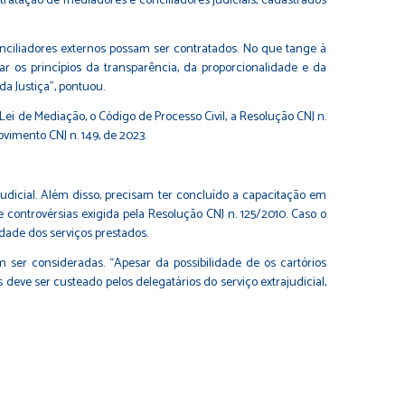
ntratação de mediadores e conciliadores judiciais, cadastrados
nciliadores externos possam ser contratados. No que tange à
r os princípios da transparência, da proporcionalidade e da
da Justiça”, pontuou.
u Lei de Mediação
, o
Código de Processo Civil
, a
Resolução CNJ n.
ovimento CNJ n. 149
, de 2023.
dicial. Além disso, precisam ter concluído a capacitação em
e controvérsias exigida pela
Resolução CNJ n. 125/2010.
Caso o
lidade dos serviços prestados.
 ser consideradas. “Apesar da possibilidade de os cartórios
deve ser custeado pelos delegatários do serviço extrajudicial,