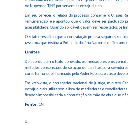
A Consulta foi formulada pela Corregedoria-Geral da Justiça d
no Nupemec-TJMS por serventias extrajudiciais.
Em seu parecer, o relator do processo, conselheiro Ulisses
remuneração, ele apontou que o valor deve ser pactuado pre
acessibilidade. Quando aplicável, devem ser respeitados os limi
O relator ressaltou que a contratação precisa seguir os requisi
125/2010
, que institui a Política Judiciária Nacional de Trata
Limites
De acordo com o texto aprovado, os mediadores e os concili
métodos consensuais de solução de conflitos para servidores
curso tenha sido financiado pelo Poder Público, o custo deve 
Em voto-vista, o corregedor nacional de justiça, ministro 
extrajudiciais utilizarem a lista de mediadores e conciliador
ficando impossibilitada a contratação de mão de obra que, não
Fonte:
CNJ