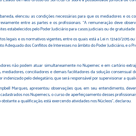
o Estado de Mato Grosso do Sul (CGJMS) sobre a possibilidade jurídica de co
 Rabaneda, elencou as condições necessárias para que os mediadores e os co
viamente entre as partes e os profissionais. “A remuneração deve observa
tes estabelecidos pelo Poder Judiciário para casos judiciais ou de gratuidade 
tos legais e os normativos vigentes, entre os quais está a
Lei n. 13.140/2015 o
mento Adequado dos Conflitos de Interesses no âmbito do Poder Judiciário, e o
Pr
adores não podem atuar simultaneamente no Nupemec e em cartório extraju
, mediadores, conciliadores e demais facilitadores da solução consensual d
ser indenizado pelo delegatário, que será responsável por supervisionar a qua
Campbell Marques, apresentou observações que, em seu entendimento, devem
es cadastrados nos Nupemecs, o curso de aperfeiçoamento desses profissionais 
 obstante a qualificação, está exercendo atividades nos Núcleos”, declarou.