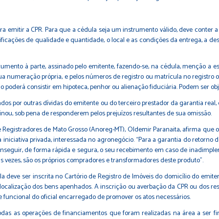
a emitir a CPR. Para que a cédula seja um instrumento válido, deve conter 
ficações de qualidade e quantidade, o local e as condições da entrega, a d
mento à parte, assinado pelo emitente, fazendo-se, na cédula, menção a es
 sua numeração própria, e pelos números de registro ou matrícula no registro 
o poderá consistir em hipoteca, penhor ou alienação fiduciária. Podem ser obj
s por outras dívidas do emitente ou do terceiro prestador da garantia real
nou, sob pena de responderem pelos prejuízos resultantes de sua omissão.
e Registradores de Mato Grosso (Anoreg-MT), Oldemir Paranaita, afirma que os
niciativa privada, interessada no agronegócio. “Para a garantia do retorno 
conseguir, de forma rápida e segura, o seu recebimento em caso de inadimpl
s vezes, são os próprios compradores e transformadores deste produto”.
dula deve ser inscrita no Cartório de Registro de Imóveis do domicílio do emit
ocalização dos bens apenhados. A inscrição ou averbação da CPR ou dos respe
e funcional do oficial encarregado de promover os atos necessários.
odas as operações de financiamentos que foram realizadas na área a ser fi