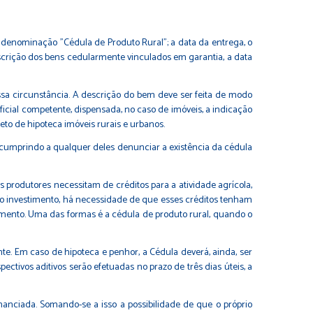
a denominação "Cédula de Produto Rural"; a data da entrega, o
escrição dos bens cedularmente vinculados em garantia, a data
sa circunstância. A descrição do bem deve ser feita de modo
oficial competente, dispensada, no caso de imóveis, a indicação
eto de hipoteca imóveis rurais e urbanos.
, cumprindo a qualquer deles denunciar a existência da cédula
 produtores necessitam de créditos para a atividade agrícola,
do investimento, há necessidade de que esses créditos tenham
emento. Uma das formas é a cédula de produto rural, quando o
ente. Em caso de hipoteca e penhor, a Cédula deverá, ainda, ser
ctivos aditivos serão efetuadas no prazo de três dias úteis, a
nanciada. Somando-se a isso a possibilidade de que o próprio