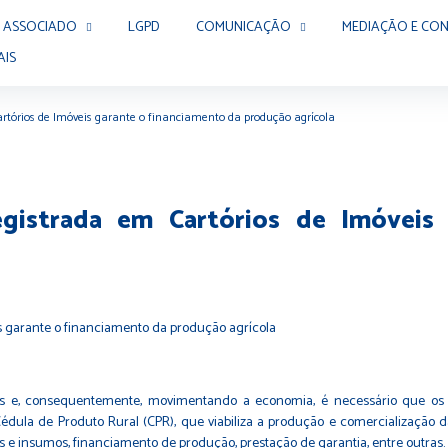
 ASSOCIADO
LGPD
COMUNICAÇÃO
MEDIAÇÃO E CON
AIS
artórios de Imóveis garante o financiamento da produção agrícola
gistrada em Cartórios de Imóveis
s e, consequentemente, movimentando a economia, é necessário que os p
 Cédula de Produto Rural (CPR), que viabiliza a produção e comercialização 
os e insumos, financiamento de produção, prestação de garantia, entre outras.