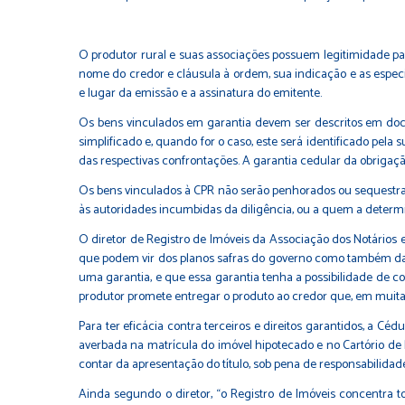
O produtor rural e suas associações possuem legitimidade par
nome do credor e cláusula à ordem, sua indicação e as especi
e lugar da emissão e a assinatura do emitente.
Os bens vinculados em garantia devem ser descritos em docu
simplificado e, quando for o caso, este será identificado pela
das respectivas confrontações. A garantia cedular da obrigaçã
Os bens vinculados à CPR não serão penhorados ou sequestrado
às autoridades incumbidas da diligência, ou a quem a determi
O diretor de Registro de Imóveis da Associação dos Notários 
que podem vir dos planos safras do governo como também da i
uma garantia, e que essa garantia tenha a possibilidade de 
produtor promete entregar o produto ao credor que, em muita
Para ter eficácia contra terceiros e direitos garantidos, a Cé
averbada na matrícula do imóvel hipotecado e no Cartório de l
contar da apresentação do título, sob pena de responsabilidad
Ainda segundo o diretor, “o Registro de Imóveis concentra t