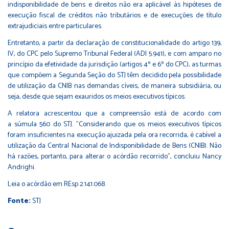
indisponibilidade de bens e direitos não era aplicável às hipóteses de
execução fiscal de créditos não tributários e de execuções de título
extrajudiciais entre particulares.
Entretanto, a partir da declaração de constitucionalidade do
artigo 139,
IV, do CPC
pelo Supremo Tribunal Federal (ADI 5.941), e com amparo no
princípio da efetividade da jurisdição (artigos 4º e 6º do CPC), as turmas
que compõem a Segunda Seção do STJ têm decidido pela possibilidade
de utilização da CNIB nas demandas cíveis, de maneira subsidiária, ou
seja, desde que sejam exauridos os meios executivos típicos.
A relatora acrescentou que a compreensão está de acordo com
a
súmula 560 do STJ
. "Considerando que os meios executivos típicos
foram insuficientes na execução ajuizada pela ora recorrida, é cabível a
utilização da Central Nacional de Indisponibilidade de Bens (CNIB). Não
há razões, portanto, para alterar o acórdão recorrido", concluiu Nancy
Andrighi.
Leia o acórdão em REsp 2.141.068
.
Fonte:
STJ