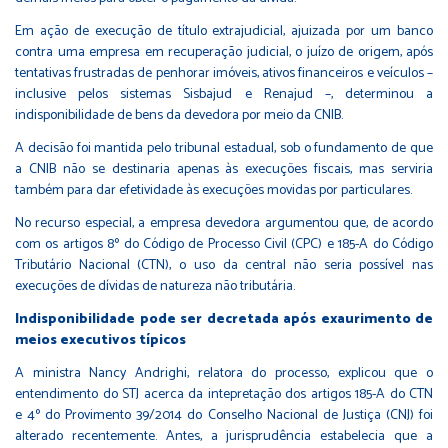
Em ação de execução de título extrajudicial, ajuizada por um banco
contra uma empresa em recuperação judicial, o juízo de origem, após
tentativas frustradas de penhorar imóveis, ativos financeiros e veículos –
inclusive pelos sistemas Sisbajud e Renajud –, determinou a
indisponibilidade de bens da devedora por meio da CNIB.
A decisão foi mantida pelo tribunal estadual, sob o fundamento de que
a CNIB não se destinaria apenas às execuções fiscais, mas serviria
também para dar efetividade às execuções movidas por particulares.
No recurso especial, a empresa devedora argumentou que, de acordo
com os artigos
8º do Código de Processo Civil (CPC)
e
185-A do Código
Tributário Nacional (CTN)
, o uso da central não seria possível nas
execuções de dívidas de natureza não tributária.
Indisponibilidade pode ser decretada após exaurimento de
meios executivos típicos
A ministra Nancy Andrighi, relatora do processo, explicou que o
entendimento do STJ acerca da intepretação dos artigos 185-A do CTN
e
4º do Provimento 39/2014 do Conselho Nacional de Justiça (CNJ)
foi
alterado recentemente. Antes, a jurisprudência estabelecia que a