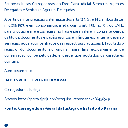
Senhoras Juízas Corregedoras do Foro Extrajudicial, Senhores Agentes
Delegados e Senhoras Agentes Delegadas,
A partir da interpretação sistemática dos arts. 129, 6º, e 148, ambos da Lei
n. 6.015/1973, e em consonância, ainda, com o art. 435, inc. XIII, do CNFE,
para produzirem efeitos legais no País e para valerem contra terceiros,
os títulos, documentos e papéis escritos em língua estrangeira deverão
ser registrados acompanhados das respectivas traduções. É facultado o
registro do documento no original, para fins exclusivamente de
conservação ou perpetuidade, e desde que adotados os caracteres
comuns.
Atenciosamente,
Des. ESPEDITO REIS DO AMARAL
Corregedor da Justiça
Anexos:
https://portal.tjpr.jus.br/pesquisa_athos/anexo/6456529
Fonte: Corregedoria-Geral da Justiça do Estado do Paraná