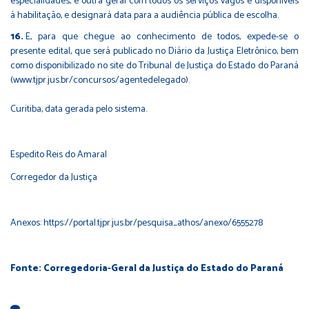
especialidades, e outra geral com todos os serviços vagos e disponíveis
à habilitação, e designará data para a audiência pública de escolha.
E, para que chegue ao conhecimento de todos, expede-se o
presente edital, que será publicado no Diário da Justiça Eletrônico, bem
como disponibilizado no site do Tribunal de Justiça do Estado do Paraná
(www.tjpr.jus.br/concursos/agentedelegado).
Curitiba, data gerada pelo sistema.
Espedito Reis do Amaral
Corregedor da Justiça
Anexos:
https://portal.tjpr.jus.br/pesquisa_athos/anexo/6555278
Fonte: Corregedoria-Geral da Justiça do Estado do Paraná