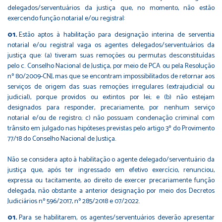
delegados/serventuários da justiça que, no momento, não estão
exercendo função notarial e/ou registral:
Estão aptos à habilitação para designação interina de serventia
notarial e/ou registral vaga os agentes delegados/serventuários da
justiça que: (a) tiveram suas remoções ou permutas desconstituídas
pelo c. Conselho Nacional de Justiça, por meio de PCA ou pela Resolução
nº 80/2009-CNJ, mas que se encontram impossibilitados de retornar aos
serviços de origem das suas remoções irregulares (extrajudicial ou
judicial), porque providos ou extintos por lei; e (b) não estejam
designados para responder, precariamente, por nenhum serviço
notarial e/ou de registro; c) não possuam condenação criminal com
trânsito em julgado nas hipóteses previstas pelo artigo 3º do Provimento
77/18 do Conselho Nacional de Justiça.
Não se considera apto à habilitação o agente delegado/serventuário da
justiça que, após ter ingressado em efetivo exercício, renunciou,
expressa ou tacitamente, ao direito de exercer precariamente função
delegada, não obstante a anterior designação por meio dos Decretos
Judiciários nº 596/2017, nº 285/2018 e 07/2022.
Para se habilitarem, os agentes/serventuários deverão apresentar