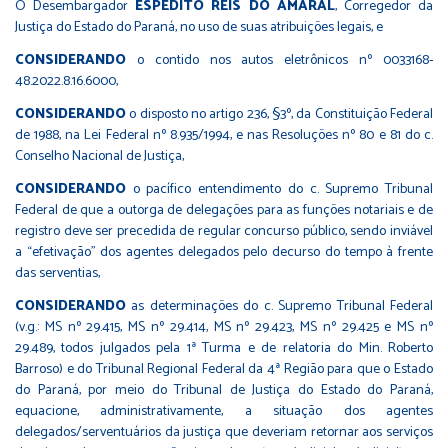
O Desembargador
ESPEDITO REIS DO AMARAL
, Corregedor da
Justiça do Estado do Paraná, no uso de suas atribuições legais, e
CONSIDERANDO
o contido nos autos eletrônicos nº 0033168-
48.2022.8.16.6000,
CONSIDERANDO
o disposto no artigo 236, §3º, da Constituição Federal
de 1988, na Lei Federal nº 8.935/1994, e nas Resoluções nº 80 e 81 do c.
Conselho Nacional de Justiça,
CONSIDERANDO
o pacífico entendimento do c. Supremo Tribunal
Federal de que a outorga de delegações para as funções notariais e de
registro deve ser precedida de regular concurso público, sendo inviável
a “efetivação” dos agentes delegados pelo decurso do tempo à frente
das serventias,
CONSIDERANDO
as determinações do c. Supremo Tribunal Federal
(v.g.: MS nº 29.415, MS nº 29.414, MS nº 29.423, MS nº 29.425 e MS nº
29.489, todos julgados pela 1ª Turma e de relatoria do Min. Roberto
Barroso) e do Tribunal Regional Federal da 4ª Região para que o Estado
do Paraná, por meio do Tribunal de Justiça do Estado do Paraná,
equacione, administrativamente, a situação dos agentes
delegados/serventuários da justiça que deveriam retornar aos serviços