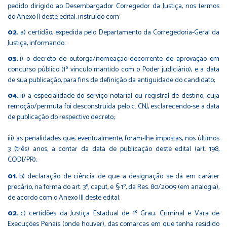
pedido dirigido ao Desembargador Corregedor da Justiça, nos termos
do Anexo II deste edital, instruído com:
a) certidão, expedida pelo Departamento da Corregedoria-Geral da
Justiça, informando:
i) o decreto de outorga/nomeação decorrente de aprovação em
concurso público (1º vínculo mantido com o Poder judiciário), e a data
de sua publicação, para fins de definição da antiguidade do candidato;
ii) a especialidade do serviço notarial ou registral de destino, cuja
remoção/permuta foi desconstruída pelo c. CNJ, esclarecendo-se a data
de publicação do respectivo decreto;
iii) as penalidades que, eventualmente, foram-lhe impostas, nos últimos
3 (três) anos, a contar da data de publicação deste edital (art. 198,
CODJ/PR);
b) declaração de ciência de que a designação se dá em caráter
precário, na forma do art. 3º, caput, e § 1º, da Res. 80/2009 (em analogia),
de acordo com o Anexo III deste edital;
c) certidões da Justiça Estadual de 1º Grau: Criminal e Vara de
Execuções Penais (onde houver), das comarcas em que tenha residido