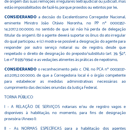
de origem das suas remoções irregulares (extrajudicial ou judicial), mas
estão impossibilitados de fazê-lo, porque providos ou extintos por lei,
CONSIDERANDO
a decisão do Excelentíssimo Corregedor Nacional,
eminente Ministro João Otávio Noronha, no PP nº 0000357-
14.2017.2.00.0000, no sentido de que (a) não há perda de delegação
(titular da origem); (b) o agente deverá suportar os ônus do ato irregular
do qual participou; e (c) mostra-se possível a designação do agente para
responder por outro serviço notarial ou de registro, desde que
respeitado o direito de designação do preposto/substituto (art. 39, §2º,
Lei nº 8.935/1994) e as vedações atinentes às práticas de nepotismo,
CONSIDERANDO
o reconhecimento pelo c. CNJ, no PCA nº 0003037-
40.2015.2.00.0000, de que a Corregedoria local é o órgão competente
para estabelecer as medidas administrativas necessárias ao
cumprimento das decisões oriundas da Justiça Federal,
TORNA PÚBLICO:
I - A RELAÇÃO DE SERVIÇOS notariais e/ou de registro vagos e
disponíveis à habilitação, no momento, para fins de designação
provisória (Anexo I).
II - As NORMAS ESPECÍFICAS para a habilitação dos agentes