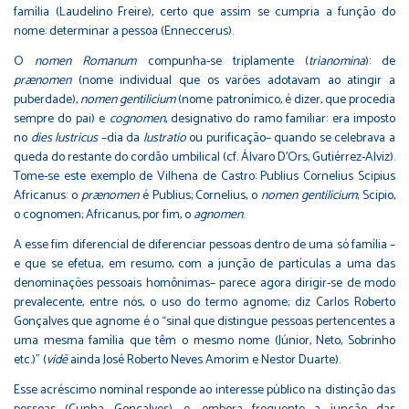
família (Laudelino Freire), certo que assim se cumpria a função do
nome: determinar a pessoa (Enneccerus).
O
nomen Romanum
compunha-se triplamente (
trianomina
): de
prænomen
(nome individual que os varões adotavam ao atingir a
puberdade),
nomen gentilicium
(nome patronímico, é dizer, que procedia
sempre do pai) e
cognomen
, designativo do ramo familiar: era imposto
no
dies lustricus
–dia da
lustratio
ou purificação– quando se celebrava a
queda do restante do cordão umbilical (cf. Álvaro D’Ors, Gutiérrez-Alviz).
Tome-se este exemplo de Vilhena de Castro: Publius Cornelius Scipius
Africanus: o
prænomen
é Publius; Cornelius, o
nomen gentilicium
; Scipio,
o cognomen; Africanus, por fim, o
agnomen
.
A esse fim diferencial de diferenciar pessoas dentro de uma só família –
e que se efetua, em resumo, com a junção de partículas a uma das
denominações pessoais homônimas– parece agora dirigir-se de modo
prevalecente, entre nós, o uso do termo agnome; diz Carlos Roberto
Gonçalves que agnome é o “sinal que distingue pessoas pertencentes a
uma mesma família que têm o mesmo nome (Júnior, Neto, Sobrinho
etc.)” (
vid
ē
ainda José Roberto Neves Amorim e Nestor Duarte).
Esse acréscimo nominal responde ao interesse público na distinção das