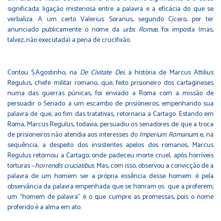
significada: ligação misteriosa entre a palavra e a eficácia do que se
verbaliza. A um certo Valerius Soranus, segundo Cícero, por ter
anunciado publicamente o nome da
urbs Romæ
, foi imposta (mas,
talvez, não executada) a pena de crucifixão.
Contou S.Agostinho, na
De Civitate Dei
, a história de Marcus Attilius
Regulus, chefe militar romano, que, feito prisioneiro dos cartagineses
numa das guerras púnicas, foi enviado a Roma com a missão de
persuadir o Senado a um escambo de prisioneiros, empenhando sua
palavra de que, ao fim das tratativas, retornaria a Cartago. Estando em
Roma, Marcus Regulus, todavia, persuadiu os senadores de que a troca
de prisioneiros não atendia aos interesses do
Imperium Romanum
, e, na
sequência, a despeito dos insistentes apelos dos romanos, Marcus
Regulus retornou a Cartago, onde padeceu morte cruel, após horríveis
torturas −
horrendis cruciatibus
. Mas, com isso, observou a convicção de a
palavra de um homem ser a própria essência desse homem: é pela
observância da palavra empenhada que se honram os que a proferem;
um “homem de palavra” é o que cumpre as promessas, pois o nome
proferido é a alma em ato.