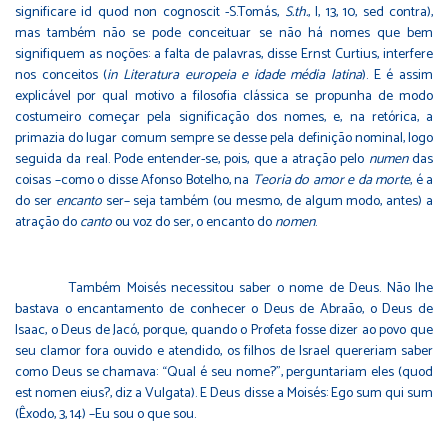
significare id quod non cognoscit -S.Tomás,
S.th.
, I, 13, 10, sed contra),
mas também não se pode conceituar se não há nomes que bem
signifiquem as noções: a falta de palavras, disse Ernst Curtius, interfere
nos conceitos (
in
Literatura europeia e idade média latina
). E é assim
explicável por qual motivo a filosofia clássica se propunha de modo
costumeiro começar pela significação dos nomes, e, na retórica, a
primazia do lugar comum sempre se desse pela definição nominal, logo
seguida da real. Pode entender-se, pois, que a atração pelo
numen
das
coisas –como o disse Afonso Botelho, na
Teoria do amor e da morte
, é a
do ser
encanto
ser– seja também (ou mesmo, de algum modo, antes) a
atração do
canto
ou voz do ser, o encanto do
nomen
.
Também Moisés necessitou saber o nome de Deus. Não lhe
bastava o encantamento de conhecer o Deus de Abraão, o Deus de
Isaac, o Deus de Jacó, porque, quando o Profeta fosse dizer ao povo que
seu clamor fora ouvido e atendido, os filhos de Israel quereriam saber
como Deus se chamava: “Qual é seu nome?”, perguntariam eles (quod
est nomen eius?, diz a Vulgata). E Deus disse a Moisés: Ego sum qui sum
(Êxodo, 3, 14) –Eu sou o que sou.