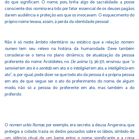
do que significam. O nome, pois, tinha algo de sacralidade: a posse
consciente dos
nomina
era tido por fator essencial de os deuses pagãos
darem audiência e proteção aos que os invocavam. O esquecimento do
próprio nome levava, assim, à perda da identidade pessoal.
Não é só neste âmbito identitário ou estático que a relação
nomen-
numen
tem seu relevo na história da humanidade. Deve também
considerar-se o tema no plano dinâmico, de atualização da pessoa
proferente do nome: Aristóteles, no
De anima
(3, 36-37), ensinou que “o
sensível
em ato é o
sentido
em ato, e o
inteligível
em ato, a
inteligência
em
ato”, e, por igual, pode dizer-se que todo ato da pessoa é a própria pessoa
em ato; de que segue ser o ato do proferimento do nome, de algum
modo, não só a pessoa do proferente em ato, mas também a do
proferido.
O
nomen urbis Romæ
, por exemplo, era secreto; a deusa Angerona, que
protegia a cidade, trazia os dedos pousados sobre os lábios, símbolo de
um silêncio ritual de um liame entre o nome significante e a coisa