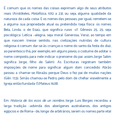
É comum que os nomes das coisas exprimam algo de seus atributos
reais (Aristóteles,
Metafísica
, 1012 a 23), ou seja, alguma qualidade da
natureza de cada coisa. E os nomes das pessoas, por igual, remetem-se
a alguma sua propriedade atual ou pretendida (seja física: os nomes
Bela, Linda; o de Esaú, que significa ruivo -cf. Gênesis 25, 25; seja
psicológica: Letícia –alegria; seja moral: Generosa, Vera), ao tempo em
que nascem (nesse sentido, nas civilizações nutridas de cultura
religiosa é comum dar-se às crianças o nome do santo da festa do dia),
ao parentesco (há, por exemplo, em alguns povos, o costume de adotar o
nome composto, para nele indicar o prenome do pai: assim, Jorge Salim
significa Jorge, filho de Salim). As Escrituras registram também
imposições de nome para significar algum dom concedido: Abrão
passou a chamar-se Abraão, porque Deus o fez pai de muitas nações
(Gên. 17,5); Simão chamou-se Pedro, pelo dom de chefiar visivelmente a
Igreja então fundada (S.Mateus 16,18).
Em
Historia de los ecos de un nombre
, Jorge Luis Borges recordou a
larga tradição –advinda dos aborígenes australianos, dos antigos
egípcios e de Roma– de, longe de arbitrários, serem os nomes parte vital