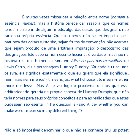
É muitas vezes misteriosa a relação entre nome (
nomen
) e
essência (
numen
), mas a história parece dar razão a que os nomes
tendam a referir, de algum modo, algo das coisas que designam, não
raro sua própria essência. Que os nomes não sejam impostos pela
natureza das coisas e, isto sim, sejam frutos de convenção, não acarreta
que sejam produto de uma arbitrária imputação: o despotismo das
designações. Isto caberia num escrito ficcional, é verdade, mas não na
história real dos homens: assim, em
Alice no país das maravilhas
, de
Lewis Carrol, diz a personagem Humpty Dumpty: “Quando eu uso uma
palavra, ela significa exatamente o que eu quero que ela signifique…
nem mais nem menos” (it means just what I choose it to mean –neither
more nor less). Mas Alice viu logo o problema: o caos que essa
arbitrariedade geraria na própria cabeça de Humpty Dumpty, que não
teria nomes para seus próprios conceitos e para as realidades que estes
pudessem representar ("The question is –said Alice– whether you can
make words mean so many different things”).
Não é só impossível denominar o que não se conhece (nullus potest